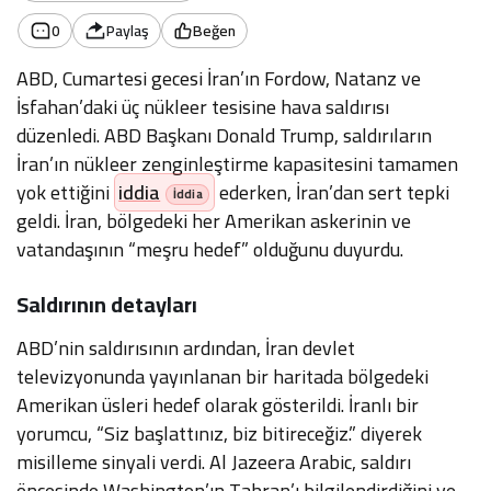
0
Paylaş
Beğen
ABD, Cumartesi gecesi İran’ın Fordow, Natanz ve
İsfahan’daki üç nükleer tesisine hava saldırısı
düzenledi. ABD Başkanı Donald Trump, saldırıların
İran’ın nükleer zenginleştirme kapasitesini tamamen
yok ettiğini
iddia
ederken, İran’dan sert tepki
geldi. İran, bölgedeki her Amerikan askerinin ve
vatandaşının “meşru hedef” olduğunu duyurdu.
Saldırının detayları
ABD’nin saldırısının ardından, İran devlet
televizyonunda yayınlanan bir haritada bölgedeki
Amerikan üsleri hedef olarak gösterildi. İranlı bir
yorumcu, “Siz başlattınız, biz bitireceğiz.” diyerek
misilleme sinyali verdi. Al Jazeera Arabic, saldırı
öncesinde Washington’ın Tahran’ı bilgilendirdiğini ve