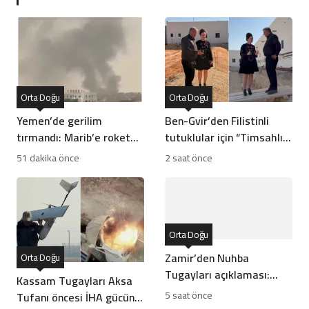
Orta Doğu
Orta Doğu
Yemen’de gerilim
Ben-Gvir’den Filistinli
tırmandı: Marib’e roket
tutuklular için “Timsahlı
ve İHA’lı saldırı!
hendek” projesi
51 dakika önce
2 saat önce
incelemesi
Orta Doğu
Zamir’den Nuhba
Orta Doğu
Tugayları açıklaması:
Kassam Tugayları Aksa
Barış Kurulu haritası ne
5 saat önce
Tufanı öncesi İHA gücünü
olacak?