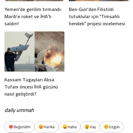
Yemen’de gerilim tırmandı:
Ben-Gvir’den Filistinli
Marib’e roket ve İHA’lı
tutuklular için “Timsahlı
saldırı!
hendek” projesi incelemesi
Kassam Tugayları Aksa
Tufanı öncesi İHA gücünü
nasıl geliştirdi?
daily ummah
Beğendim
Harika
Haha
Vay
Üzgün