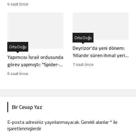
nasıl geliştirdi?
4 saat önce
Orta Doğu
Orta Doğu
Deyrizor’da yeni dönem:
Yıllardır süren ihmal yerini
Yapımcısı İsrail ordusunda
kalkınmaya bırakıyor!
görev yapmıştı: “Spider-
7 saat önce
Man” filmine boykot
6 saat önce
dalgası!
Bir Cevap Yaz
E-posta adresiniz yayınlanmayacak.
Gerekli alanlar
*
ile
işaretlenmişlerdir