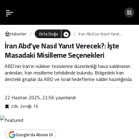
İran Abd’ye Nasıl Yanıt
0
Verecek?: İşte Masadaki
Haberler
Orta Doğu
İran Abd’ye Nasıl Yanıt
Misilleme Seçenekleri
Verecek?: İşte Masadaki
İran Abd’ye Nasıl Yanıt Verecek?: İşte
Misilleme Seçenekleri
Masadaki Misilleme Seçenekleri
ABD’nin İran’ın nükleer tesislerine düzenlediği hava saldırısının
ardından, İran misilleme tehdidinde bulundu. Bölgedeki İran
destekli gruplar da ABD ve İsrail hedeflerine saldırı hazırlığında.
22 Haziran 2025, 22:56
yayınlandı
2dk, 2sn
16
Google'da Abone Ol