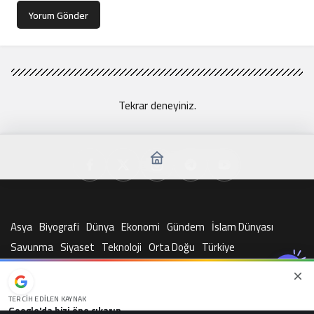
Yorum Gönder
Tekrar deneyiniz.
Asya
Biyografi
Dünya
Ekonomi
Gündem
İslam Dünyası
Savunma
Siyaset
Teknoloji
Orta Doğu
Türkiye
© Telif Hakkı 2026, Tüm Hakları Saklıdır
TERCIH EDILEN KAYNAK
Google'da bizi öne çıkarın