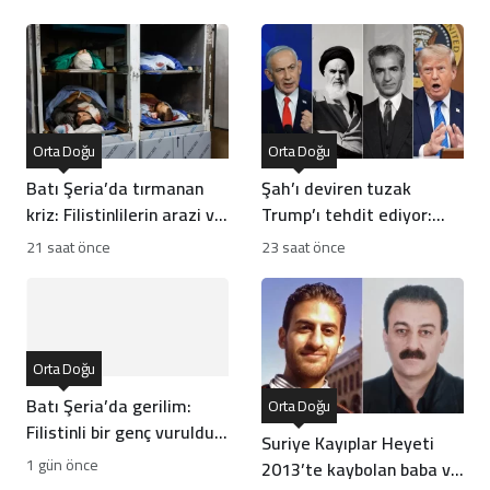
Orta Doğu
Orta Doğu
Batı Şeria’da tırmanan
Şah’ı deviren tuzak
kriz: Filistinlilerin arazi ve
Trump’ı tehdit ediyor:
mülklerine baskı artıyor
Batı İran rejiminin
21 saat önce
23 saat önce
direncini neden yanlış
anlıyor
Orta Doğu
Batı Şeria’da gerilim:
Orta Doğu
Filistinli bir genç vuruldu,
Suriye Kayıplar Heyeti
sınıflar yıkıldı
1 gün önce
2013’te kaybolan baba ve