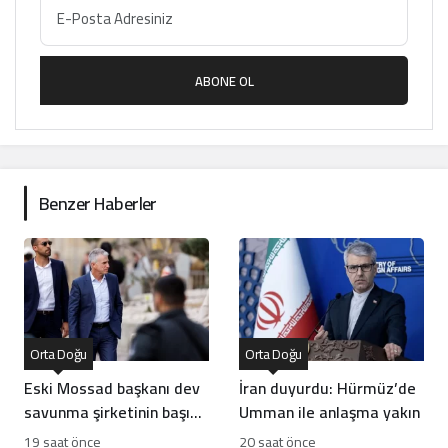
ABONE OL
Benzer Haberler
Orta Doğu
Orta Doğu
Eski Mossad başkanı dev
İran duyurdu: Hürmüz’de
savunma şirketinin başına
Umman ile anlaşma yakın
geçti
19 saat önce
20 saat önce