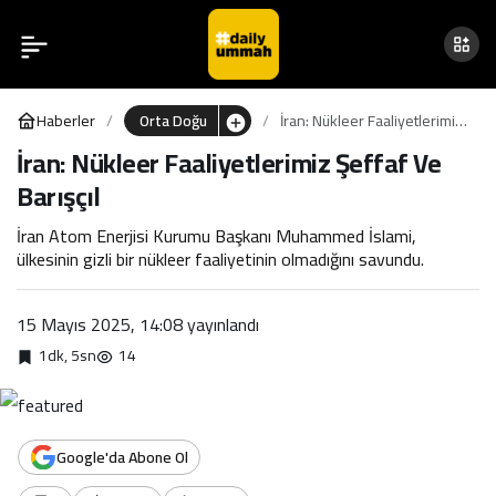
İran: Nükleer
0
Faaliyetlerimiz Şeffaf Ve
Haberler
Orta Doğu
İran: Nükleer Faaliyetlerimiz
Barışçıl
Şeffaf Ve Barışçıl
İran: Nükleer Faaliyetlerimiz Şeffaf Ve
Barışçıl
İran Atom Enerjisi Kurumu Başkanı Muhammed İslami,
ülkesinin gizli bir nükleer faaliyetinin olmadığını savundu.
15 Mayıs 2025, 14:08
yayınlandı
1dk, 5sn
14
Google'da Abone Ol