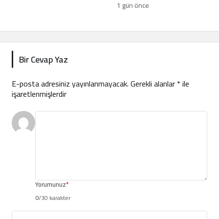
oğlun akıbetini açıkladı
1 gün önce
Bir Cevap Yaz
E-posta adresiniz yayınlanmayacak.
Gerekli alanlar
*
ile
işaretlenmişlerdir
Yorumunuz
*
0
/30 karakter