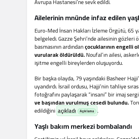
Avrupa Hastanesi’ne sevk edildi.
Ailelerinin mnünde infaz edilen yaşl
Euro-Med İnsan Hakları İzleme Örgütü, 65 
belgeledi. Gazze Şehri’nde ailesinin gözleri 
basmasının ardından
çocuklarının engelli 
vurularak öldürüldü.
Noufal’ın ailesi, ask
işitme engelli bireylerden oluşuyordu.
Bir başka olayda, 79 yaşındaki Basheer Hajj
uyandırdı. İsrail ordusu, Hajji’nin tahliye sır
fotoğrafını paylaşarak “insani” bir imaj serg
ve başından vurulmuş cesedi bulundu.
Tor
edildiğini
açıkladı
.
Yaşlı bakım merkezi bombalandı