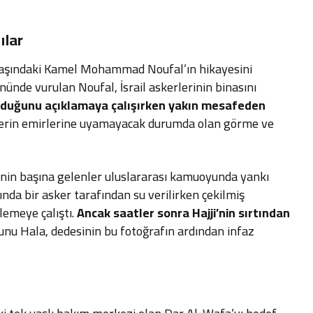
ılar
yaşındaki Kamel Mohammad Noufal’ın hikayesini
önünde vurulan Noufal, İsrail askerlerinin binasını
olduğunu açıklamaya çalışırken yakın mesafeden
erlerin emirlerine uyamayacak durumda olan görme ve
i’nin başına gelenler uluslararası kamuoyunda yankı
asında bir asker tarafından su verilirken çekilmiş
ilemeye çalıştı.
Ancak saatler sonra Hajji’nin sırtından
unu Hala, dedesinin bu fotoğrafın ardından infaz