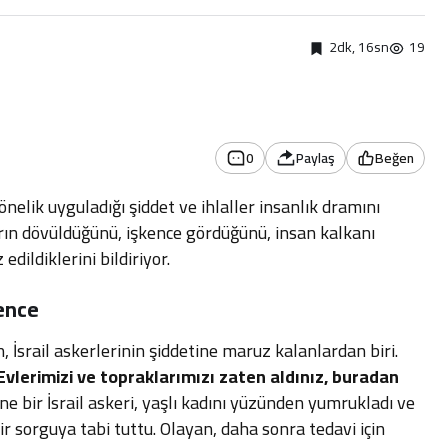
2dk, 16sn
19
0
Paylaş
Beğen
 yönelik uyguladığı şiddet ve ihlaller insanlık dramını
ıların dövüldüğünü, işkence gördüğünü, insan kalkanı
edildiklerini bildiriyor.
ence
İsrail askerlerinin şiddetine maruz kalanlardan biri.
Evlerimizi ve topraklarımızı zaten aldınız, buradan
ne bir İsrail askeri, yaşlı kadını yüzünden yumrukladı ve
r sorguya tabi tuttu. Olayan, daha sonra tedavi için