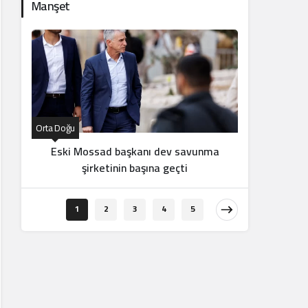
Manşet
Orta Doğu
Orta Doğu
Eski Mossad başkanı dev savunma
İran d
şirketinin başına geçti
1
2
3
4
5