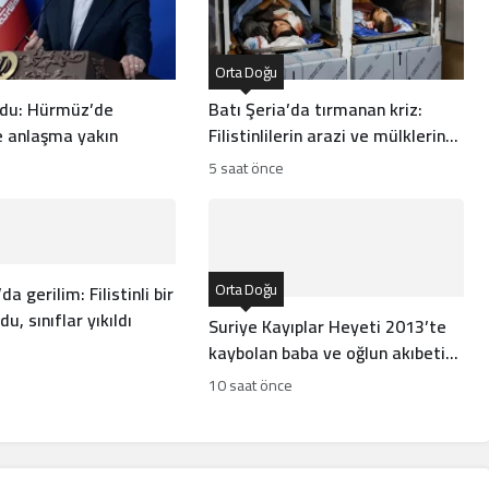
Orta Doğu
rdu: Hürmüz’de
Batı Şeria’da tırmanan kriz:
 anlaşma yakın
Filistinlilerin arazi ve mülklerine
baskı artıyor
5 saat önce
Orta Doğu
da gerilim: Filistinli bir
u, sınıflar yıkıldı
Suriye Kayıplar Heyeti 2013’te
kaybolan baba ve oğlun akıbetini
açıkladı
10 saat önce