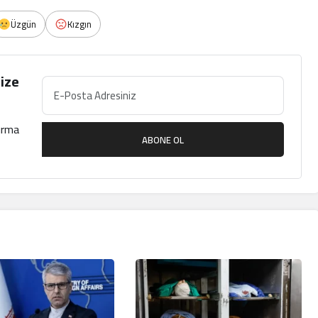
Üzgün
Kızgın
ize
çırma
ABONE OL