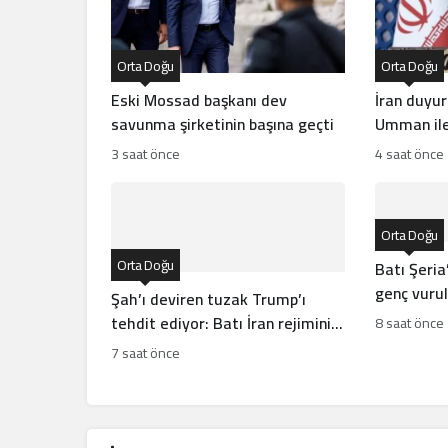
Orta Doğu
Orta Doğu
Eski Mossad başkanı dev
İran duyu
savunma şirketinin başına geçti
Umman ile
3 saat önce
4 saat önce
Orta Doğu
Orta Doğu
Batı Şeria’
genç vuruld
Şah’ı deviren tuzak Trump’ı
tehdit ediyor: Batı İran rejiminin
8 saat önce
direncini neden yanlış anlıyor
7 saat önce