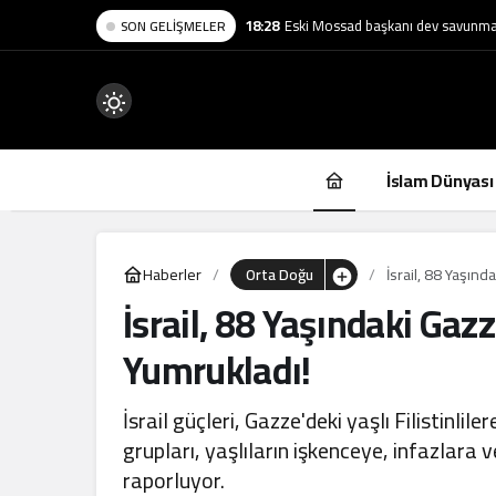
18:28
Eski Mossad başkanı dev savunma ş
SON GELIŞMELER
Mod
değiştir
İslam Dünyası
Haberler
Orta Doğu
İsrail, 88 Yaşınd
İsrail, 88 Yaşındaki Gazz
.
Yumrukladı!
İsrail güçleri, Gazze'deki yaşlı Filistinlile
grupları, yaşlıların işkenceye, infazlara 
raporluyor.