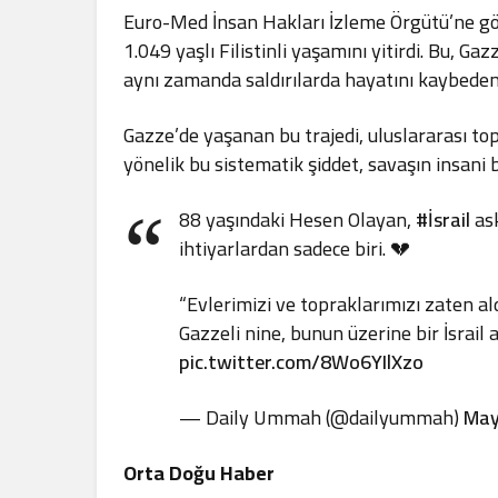
Euro-Med İnsan Hakları İzleme Örgütü’ne göre
1.049 yaşlı Filistinli yaşamını yitirdi. Bu, G
aynı zamanda saldırılarda hayatını kaybeden 
Gazze’de yaşanan bu trajedi, uluslararası top
yönelik bu sistematik şiddet, savaşın insani
88 yaşındaki Hesen Olayan,
#İsrail
ask
ihtiyarlardan sadece biri. 💔
“Evlerimizi ve topraklarımızı zaten al
Gazzeli nine, bunun üzerine bir İsrai
pic.twitter.com/8Wo6YIlXzo
— Daily Ummah (@dailyummah)
May
Orta Doğu Haber