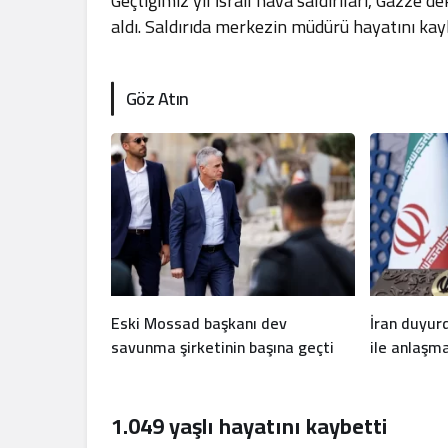
Geçtiğimiz yıl İsrail hava saldırıları, Gazze
aldı. Saldırıda merkezin müdürü hayatını kayb
Göz Atın
Eski Mossad başkanı dev
İran duyu
savunma şirketinin başına geçti
ile anlaşm
1.049 yaşlı hayatını kaybetti