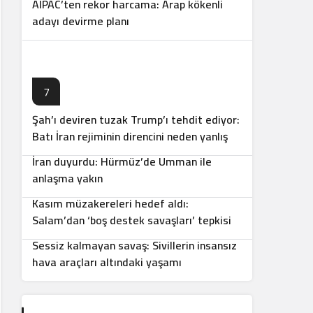
AIPAC’ten rekor harcama: Arap kökenli
adayı devirme planı
7
Şah’ı deviren tuzak Trump’ı tehdit ediyor:
8
Batı İran rejiminin direncini neden yanlış
anlıyor
İran duyurdu: Hürmüz’de Umman ile
9
anlaşma yakın
Kasım müzakereleri hedef aldı:
10
Salam’dan ‘boş destek savaşları’ tepkisi
Sessiz kalmayan savaş: Sivillerin insansız
hava araçları altındaki yaşamı