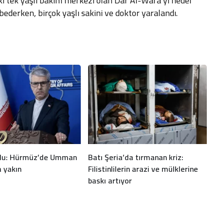
’deki tek yaşlı bakım merkezi olan Dar Al-Wafa’yı hedef
ederken, birçok yaşlı sakini ve doktor yaralandı.
rdu: Hürmüz’de Umman
Batı Şeria’da tırmanan kriz:
a yakın
Filistinlilerin arazi ve mülklerine
baskı artıyor