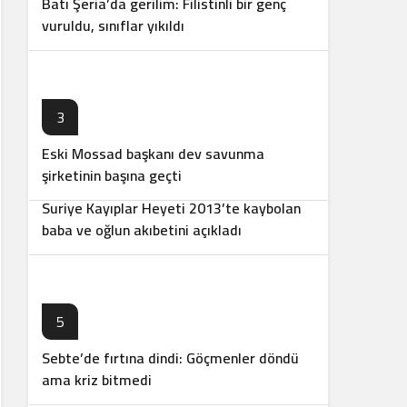
Batı Şeria’da gerilim: Filistinli bir genç
vuruldu, sınıflar yıkıldı
3
Eski Mossad başkanı dev savunma
4
şirketinin başına geçti
Suriye Kayıplar Heyeti 2013’te kaybolan
baba ve oğlun akıbetini açıkladı
5
Sebte’de fırtına dindi: Göçmenler döndü
6
ama kriz bitmedi