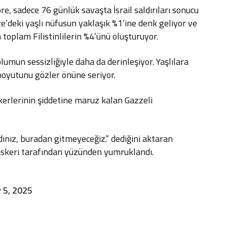
, sadece 76 günlük savaşta İsrail saldırıları sonucu
azze’deki yaşlı nüfusun yaklaşık %1’ine denk geliyor ve
toplam Filistinlilerin %4’ünü oluşturuyor.
lumun sessizliğiyle daha da derinleşiyor. Yaşlılara
 boyutunu gözler önüne seriyor.
erlerinin şiddetine maruz kalan Gazzeli
dınız, buradan gitmeyeceğiz.” dediğini aktaran
l askeri tarafından yüzünden yumruklandı.
 5, 2025