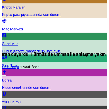
Kripto Paralar
Kripto para piyasalarında son durum!
Maç Merkezi
Gazeteler
Günün gazete manşetlerini inceleyin.
İran duyurdu: Hürmüz’de Umman ile anlaşma yakın
Canlı Tv
Orta Doğu
1 saat önce
Borsa
Hisse senetlerinde son durum!
Yol Durumu