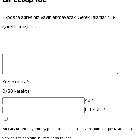
E-posta adresiniz yayınlanmayacak.
Gerekli alanlar
*
ile
işaretlenmişlerdir
Yorumunuz
*
0
/30 karakter
Ad
*
E-Posta
*
Bir dahaki sefere yorum yaptığımda kullanılmak üzere adımı, e-posta adresimi
ve web site adresimi bu tarayıcıya kaydet.