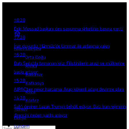
Son Gelişmeler
18:28
Eski Mossad başkanı dev savunma şirketinin başına geçti
17:28
İran duyurdu: Hürmüz’de Umman ile anlaşma yakın
İslam Dünyası
16:28
Orta Doğu
Batı Şeria’da tırmanan kriz: Filistinlilerin arazi ve mülklerine
Afrika
baskı artıyor
Balkanlar
15:28
Kafkasya
AIPAC’ten rekor harcama: Arap kökenli adayı devirme planı
Asya
14:28
Körfez
Şah’ı deviren tuzak Trump’ı tehdit ediyor: Batı İran rejiminin
Türkiye
direncini neden yanlış anlıyor
Dünya
Gündem