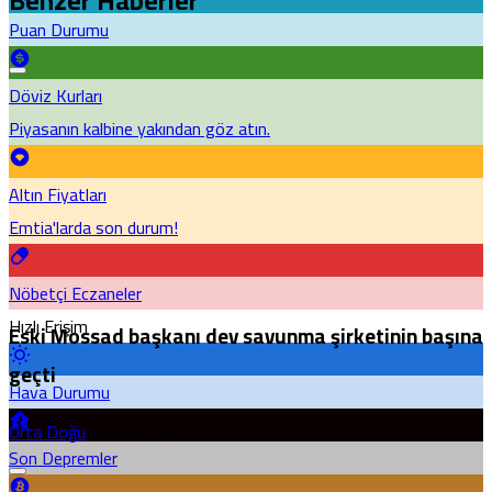
Benzer Haberler
Puan Durumu
Döviz Kurları
Piyasanın kalbine yakından göz atın.
Altın Fiyatları
Emtia'larda son durum!
Nöbetçi Eczaneler
Hızlı Erişim
Eski Mossad başkanı dev savunma şirketinin başına
geçti
Hava Durumu
Orta Doğu
3 dakika önce
Son Depremler