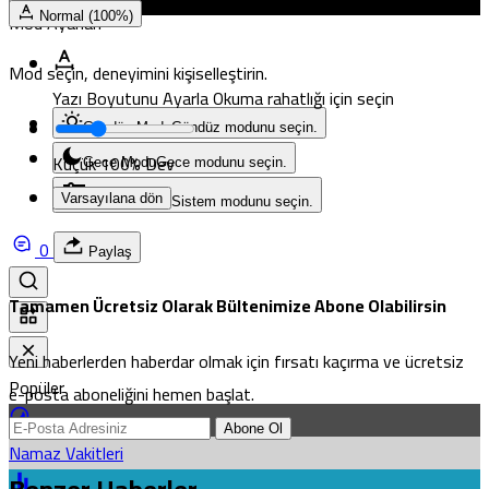
Mod Ayarları
Normal (100%)
Mod seçin, deneyimini kişiselleştirin.
Yazı Boyutunu Ayarla
Okuma rahatlığı için seçin
Gündüz Modu
Gündüz modunu seçin.
Küçük
100%
Dev
Gece Modu
Gece modunu seçin.
Varsayılana dön
Sistem Modu
Sistem modunu seçin.
0
Paylaş
Tamamen Ücretsiz Olarak Bültenimize Abone Olabilirsin
Yeni haberlerden haberdar olmak için fırsatı kaçırma ve ücretsiz
Popüler
e-posta aboneliğini hemen başlat.
Abone Ol
Namaz Vakitleri