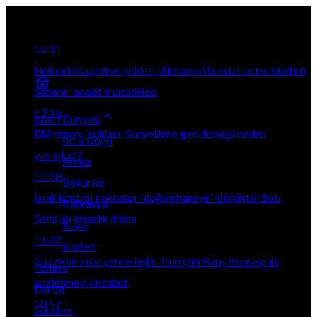
Son Gelişmeler
14:11
Hollanda’da polisin şiddeti, Almanya’da evlat acısı: Filistinli
babanın adalet mücadelesi
13:14
İslam Dünyası
BM raporu açıkladı: Suriyelilerin geri dönüşü neden
Orta Doğu
yavaşladı?
Afrika
12:28
Balkanlar
İsrail kontrol noktaları “doğumhaneye” dönüştü: Batı
Kafkasya
Şeria’da insanlık dramı
Asya
11:37
Körfez
Gazze’de imar yerine kışla: Trump’ın Barış Konseyi ilk
Türkiye
sözleşmeyi imzaladı
Dünya
10:47
Gündem