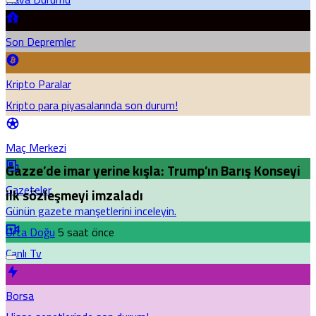
Son Depremler
Kripto Paralar
Kripto para piyasalarında son durum!
Maç Merkezi
Gazze’de imar yerine kışla: Trump’ın Barış Konseyi
Gazeteler
ilk sözleşmeyi imzaladı
Günün gazete manşetlerini inceleyin.
Orta Doğu
5 saat önce
Canlı Tv
Borsa