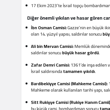
17 Ekim 2023’te İsrail topçu bombardıman
Diğer önemli yıkılan ve hasar gören ca
İbn Osman Camisi:
Gazze’nin en büyük ikin
olan 14. yüzyıl yapısı, saldırılar sonucu
büy
Ali bin Mervan Camisi:
Memlük döneminde 1
saldırılar sonucu
büyük hasar gördü
.
Zafar Demri Camisi:
1361’de inşa edilen ve
İsrail saldırısında
tamamen yıkıldı
.
Bardibekiyye Camisi (Mahkeme Camisi):
1
Mahkeme olarak kullanılan tarihi yapı, sal
Sitt Rukiyye Camisi (Rukiye Hanım Camii)
bu küçük cami, bombardıman sonucu
tama