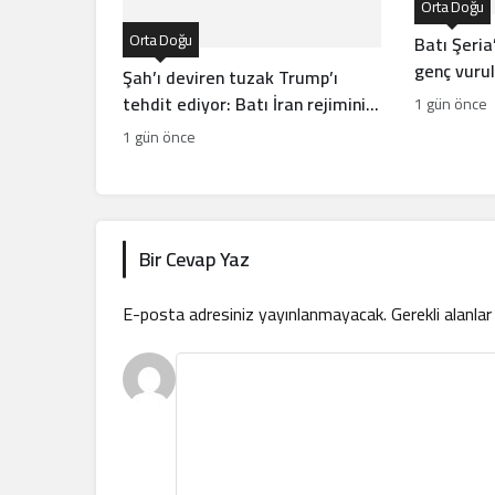
Orta Doğu
Orta Doğu
Batı Şeria’
genç vuruld
Şah’ı deviren tuzak Trump’ı
tehdit ediyor: Batı İran rejiminin
1 gün önce
direncini neden yanlış anlıyor
1 gün önce
Bir Cevap Yaz
E-posta adresiniz yayınlanmayacak.
Gerekli alanla