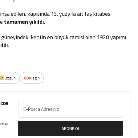
nşa edilen, kapısında 13. yüzyıla ait taş kitabesi
ve
tamamen yıkıldı
.
n güneyindeki kentin en büyük camisi olan 1928 yapımı
ıldı
.
Üzgün
Kızgın
ize
çırma
ABONE OL