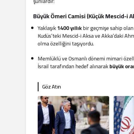
şunlardır:
Büyük Ömeri Camisi (Küçük Mescid-i A
Yaklaşık
1400 yıllık
bir geçmişe sahip olan 
Kudüs’teki Mescid-i Aksa ve Akka’daki Ah
olma özelliğini taşıyordu.
Memlüklü ve Osmanlı dönemi mimari özellik
İsrail tarafından hedef alınarak
büyük oran
Göz Atın