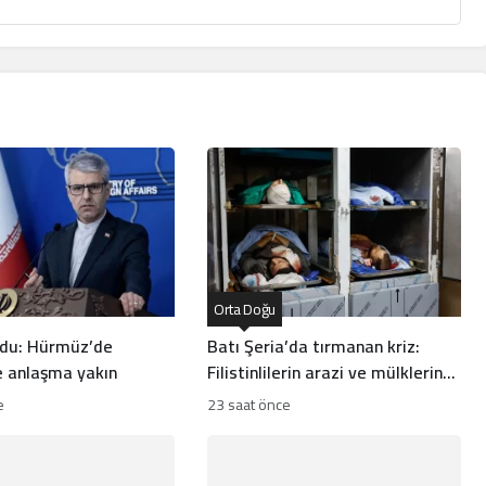
Orta Doğu
rdu: Hürmüz’de
Batı Şeria’da tırmanan kriz:
 anlaşma yakın
Filistinlilerin arazi ve mülklerine
baskı artıyor
e
23 saat önce