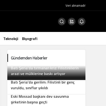
Veri alınamadı!
Teknoloji
Biyografi
Gündemden Haberler
Batı Şeria’da tırmanan kriz: Filistinlilerin
2
arazi ve mülklerine baskı artıyor
Batı Şeria’da gerilim: Filistinli bir genç
3
vuruldu, sınıflar yıkıldı
Eski Mossad başkanı dev savunma
4
şirketinin başına geçti