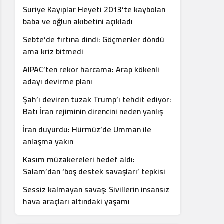
Suriye Kayıplar Heyeti 2013’te kaybolan
5
baba ve oğlun akıbetini açıkladı
Sebte’de fırtına dindi: Göçmenler döndü
6
ama kriz bitmedi
AIPAC’ten rekor harcama: Arap kökenli
7
adayı devirme planı
Şah’ı deviren tuzak Trump’ı tehdit ediyor:
8
Batı İran rejiminin direncini neden yanlış
anlıyor
İran duyurdu: Hürmüz’de Umman ile
9
anlaşma yakın
Kasım müzakereleri hedef aldı:
10
Salam’dan ‘boş destek savaşları’ tepkisi
Sessiz kalmayan savaş: Sivillerin insansız
hava araçları altındaki yaşamı