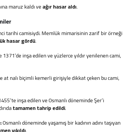
ına maruz kaldı ve
ağır hasar aldı
.
miler
ci tarihi camisiydi. Memlük mimarisinin zarif bir örneği
ük hasar gördü
.
371’de inşa edilen ve yüzlerce yıldır yenilenen cami,
 at nalı biçimli kemerli girişiyle dikkat çeken bu cami,
455’te inşa edilen ve Osmanlı döneminde Şer’i
dırıda
tamamen tahrip edildi
.
:
Osmanlı döneminde yaşamış bir kadının adını taşıyan
men yıkıldı
.