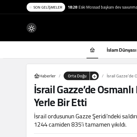
18:28
Eski Mossad başkanı dev savunma ş
SON GELIŞMELER
Mod
değiştir
İslam Dünyası
Haberler
Orta Doğu
İsrail Gazze’de 
İsrail Gazze’de Osmanlı
.
Yerle Bir Etti
İsrail ordusunun Gazze Şeridi’ndeki sald
1244 camiden 835’i tamamen yıkıldı.