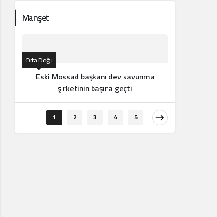
Manşet
Orta Doğu
Eski Mossad başkanı dev savunma
şirketinin başına geçti
Orta Doğu
1
2
3
4
5
İran d