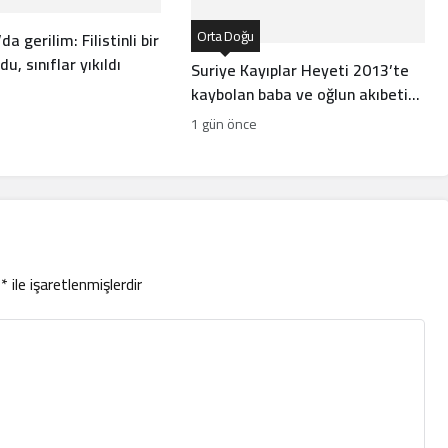
Orta Doğu
da gerilim: Filistinli bir
u, sınıflar yıkıldı
Suriye Kayıplar Heyeti 2013’te
kaybolan baba ve oğlun akıbetini
açıkladı
1 gün önce
r
*
ile işaretlenmişlerdir