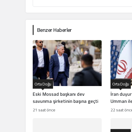
Benzer Haberler
Orta Doğu
Orta Doğu
Eski Mossad başkanı dev
İran duyu
savunma şirketinin başına geçti
Umman ile
21 saat önce
22 saat önc