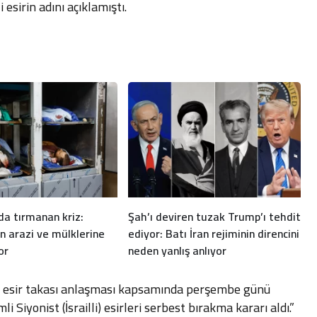
esirin adını açıklamıştı.
da tırmanan kriz:
Şah’ı deviren tuzak Trump’ı tehdit
rin arazi ve mülklerine
ediyor: Batı İran rejiminin direncini
or
neden yanlış anlıyor
ı esir takası anlaşması kapsamında perşembe günü
Siyonist (İsrailli) esirleri serbest bırakma kararı aldı.”