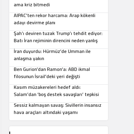
5
ama kriz bitmedi
AIPAC’ten rekor harcama: Arap kökenli
6
adayı devirme planı
Şah’ı deviren tuzak Trump’ı tehdit ediyor:
7
Batı İran rejiminin direncini neden yanlış
anlıyor
İran duyurdu: Hürmüz’de Umman ile
8
anlaşma yakın
Ben Gurion’dan Ramon’a: ABD ikmal
9
filosunun İsrail’deki yeri değişti
Kasım müzakereleri hedef aldı:
10
Salam’dan ‘boş destek savaşları’ tepkisi
Sessiz kalmayan savaş: Sivillerin insansız
hava araçları altındaki yaşamı