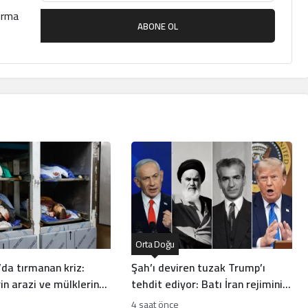
çırma
ABONE OL
Orta Doğu
’da tırmanan kriz:
Şah’ı deviren tuzak Trump’ı
erin arazi ve mülklerine
tehdit ediyor: Batı İran rejiminin
yor
direncini neden yanlış anlıyor
4 saat önce