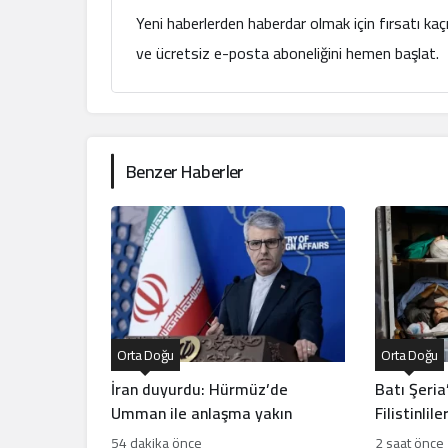
Yeni haberlerden haberdar olmak için fırsatı ka
ve ücretsiz e-posta aboneliğini hemen başlat.
Benzer Haberler
Orta Doğu
Orta Doğu
İran duyurdu: Hürmüz’de
Batı Şeria
Umman ile anlaşma yakın
Filistinlil
baskı artı
54 dakika önce
2 saat önce