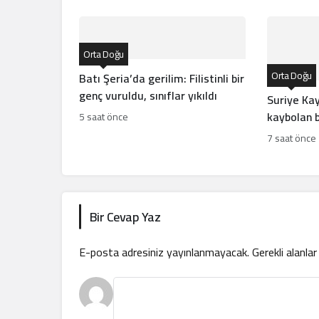
Orta Doğu
Orta Doğu
Batı Şeria’da gerilim: Filistinli bir
genç vuruldu, sınıflar yıkıldı
Suriye Kay
kaybolan b
5 saat önce
açıkladı
7 saat önce
Bir Cevap Yaz
E-posta adresiniz yayınlanmayacak.
Gerekli alanla