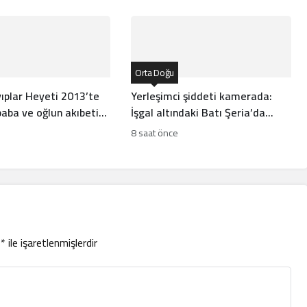
Orta Doğu
ıplar Heyeti 2013’te
Yerleşimci şiddeti kamerada:
aba ve oğlun akıbetini
İşgal altındaki Batı Şeria’da
çocuğa silahlı saldırı
8 saat önce
r
*
ile işaretlenmişlerdir