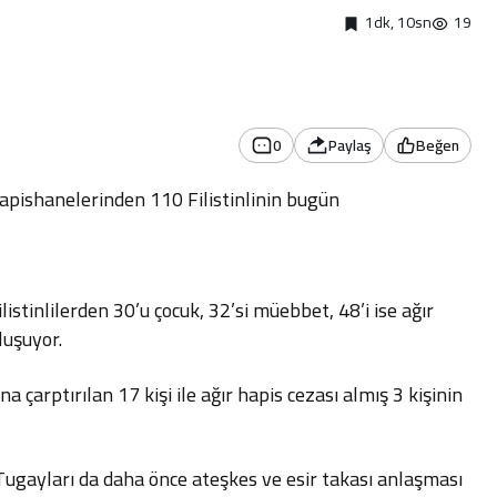
1dk, 10sn
19
0
Paylaş
Beğen
hapishanelerinden 110 Filistinlinin bugün
istinlilerden 30’u çocuk, 32’si müebbet, 48’i ise ağır
luşuyor.
a çarptırılan 17 kişi ile ağır hapis cezası almış 3 kişinin
ugayları da daha önce ateşkes ve esir takası anlaşması