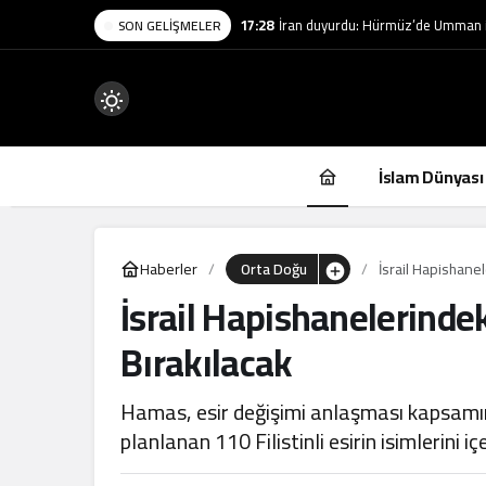
17:28
İran duyurdu: Hürmüz’de Umman i
SON GELIŞMELER
Mod
değiştir
İslam Dünyası
Haberler
Orta Doğu
İsrail Hapishanel
İsrail Hapishanelerindek
.
Bırakılacak
Hamas, esir değişimi anlaşması kapsamın
planlanan 110 Filistinli esirin isimlerini iç