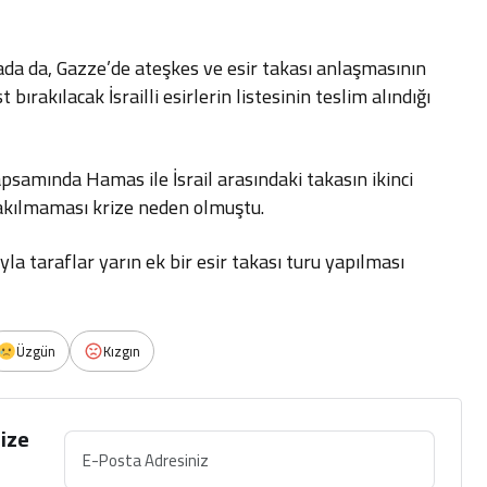
ada da, Gazze’de ateşkes ve esir takası anlaşmasının
bırakılacak İsrailli esirlerin listesinin teslim alındığı
psamında Hamas ile İsrail arasındaki takasın ikinci
rakılmaması krize neden olmuştu.
la taraflar yarın ek bir esir takası turu yapılması
Üzgün
Kızgın
ize