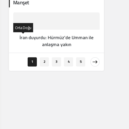
Manşet
Orta Doğu
İran duyurdu: Hürmüz’de Umman ile
anlaşma yakın
Orta Doğu
1
2
3
4
5
Ba
Filistin