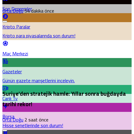
Son Depremler
Orta Doğu
54 dakika önce
Kripto Paralar
Kripto para piyasalarında son durum!
Maç Merkezi
Gazeteler
Günün gazete manşetlerini inceleyin.
Suriye’den stratejik hamle: Yıllar sonra buğdayda
Canlı Tv
tarihi rekor!
Borsa
Orta Doğu
2 saat önce
Hisse senetlerinde son durum!