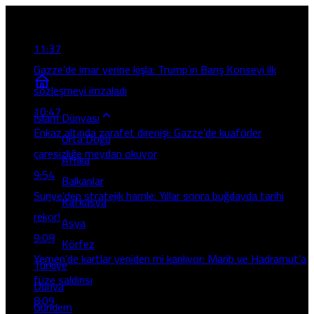
Son Gelişmeler
11:37
Gazze’de imar yerine kışla: Trump’ın Barış Konseyi ilk
sözleşmeyi imzaladı
10:47
İslam Dünyası
Enkaz altında zarafet direnişi: Gazze’de kuaförler
Orta Doğu
çaresizliğe meydan okuyor
Afrika
9:54
Balkanlar
Suriye’den stratejik hamle: Yıllar sonra buğdayda tarihi
Kafkasya
rekor!
Asya
9:08
Körfez
Yemen’de kartlar yeniden mi karılıyor: Marib ve Hadramut’a
Türkiye
füze saldırısı
Dünya
8:09
Gündem