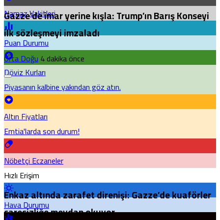
Namaz Vakitleri
Gazze’de imar yerine kışla: Trump’ın Barış Konseyi
ilk sözleşmeyi imzaladı
Puan Durumu
Orta Doğu
4 dakika önce
Döviz Kurları
Piyasanın kalbine yakından göz atın.
Altın Fiyatları
Emtia'larda son durum!
Nöbetçi Eczaneler
Hızlı Erişim
Enkaz altında zarafet direnişi: Gazze’de kuaförler
Hava Durumu
çaresizliğe meydan okuyor