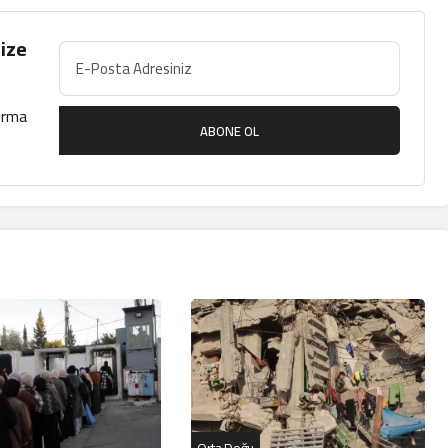
ize
çırma
ABONE OL
Orta Doğu