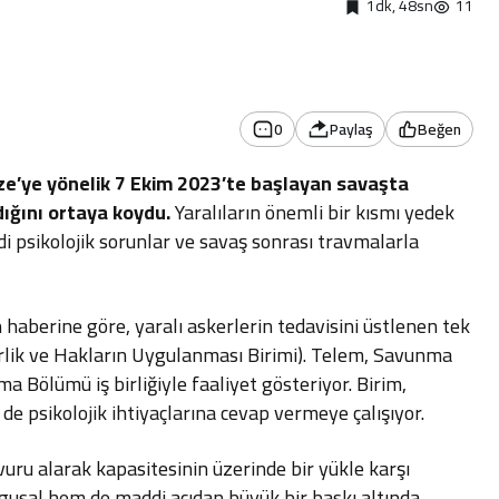
1dk, 48sn
11
0
Paylaş
Beğen
e’ye yönelik 7 Ekim 2023’te başlayan savaşta
ndığını ortaya koydu.
Yaralıların önemli bir kısmı yedek
di psikolojik sorunlar ve savaş sonrası travmalarla
 haberine göre, yaralı askerlerin tedavisini üstlenen tek
rlik ve Hakların Uygulanması Birimi). Telem, Savunma
 Bölümü iş birliğiyle faaliyet gösteriyor. Birim,
e psikolojik ihtiyaçlarına cevap vermeye çalışıyor.
uru alarak kapasitesinin üzerinde bir yükle karşı
uygusal hem de maddi açıdan büyük bir baskı altında.