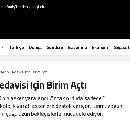
geri dönüşü neden yavaşladı?
Türkiye
Dünya
Gündem
Savunma
Ekonomi
Siyaset
erlerin Tedavisi Için Birim Açtı
Tedavisi Için Birim Açtı
20 bin asker yaralandı. Ancak orduda sadece “
kolojik yaralı askerlere destek veriyor. Birim, yoğun
rin çoğu uzun bekleyişlerle mücadele ediyor.