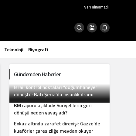
Veri alınamadı!
Teknoloji
Biyografi
Gündemden Haberler
İsrail kontrol noktaları “doğumhaneye”
2
dönüştü: Batı Şeria’da insanlık dramı
BM raporu açıkladı: Suriyelilerin geri
3
dönüşü neden yavaşladı?
Enkaz altında zarafet direnişi: Gazze’de
4
kuaförler çaresizliğe meydan okuyor