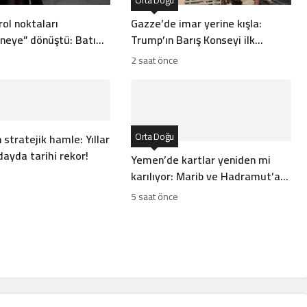
rol noktaları
Gazze’de imar yerine kışla:
eye” dönüştü: Batı
Trump’ın Barış Konseyi ilk
nsanlık dramı
sözleşmeyi imzaladı
2 saat önce
Orta Doğu
 stratejik hamle: Yıllar
ayda tarihi rekor!
Yemen’de kartlar yeniden mi
karılıyor: Marib ve Hadramut’a
füze saldırısı
5 saat önce