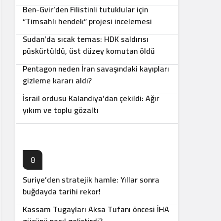
Ben-Gvir’den Filistinli tutuklular için
5
“Timsahlı hendek” projesi incelemesi
Sudan’da sıcak temas: HDK saldırısı
6
püskürtüldü, üst düzey komutan öldü
Pentagon neden İran savaşındaki kayıpları
7
gizleme kararı aldı?
İsrail ordusu Kalandiya’dan çekildi: Ağır
yıkım ve toplu gözaltı
8
Suriye’den stratejik hamle: Yıllar sonra
9
buğdayda tarihi rekor!
Kassam Tugayları Aksa Tufanı öncesi İHA