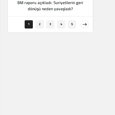
BM raporu açıkladı: Suriyelilerin geri
dönüşü neden yavaşladı?
“do
1
2
3
4
5