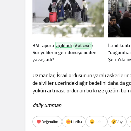
BM raporu
açıkladı
:
İsrail kont
Suriyelilerin geri dönüşü neden
“doğumhan
yavaşladı?
Şeria’da in
Uzmanlar, İsrail ordusunun yaralı askerleri
de siviller üzerindeki ağır bedelini daha da g
yükün artması, ordunun bu krize çözüm bulma i
daily ummah
Beğendim
Harika
Haha
Vay