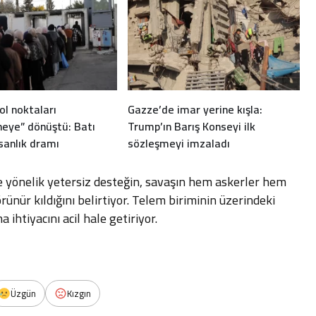
rol noktaları
Gazze’de imar yerine kışla:
eye” dönüştü: Batı
Trump’ın Barış Konseyi ilk
sanlık dramı
sözleşmeyi imzaladı
ne yönelik yetersiz desteğin, savaşın hem askerler hem
örünür kıldığını belirtiyor. Telem biriminin üzerindeki
htiyacını acil hale getiriyor.
Üzgün
Kızgın