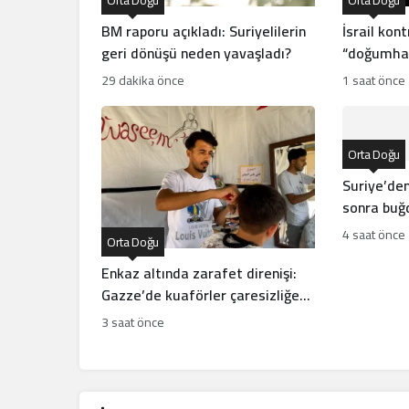
BM raporu açıkladı: Suriyelilerin
İsrail kont
geri dönüşü neden yavaşladı?
“doğumhan
Şeria’da i
29 dakika önce
1 saat önce
Orta Doğu
Suriye’den
sonra buğd
4 saat önce
Orta Doğu
Enkaz altında zarafet direnişi:
Gazze’de kuaförler çaresizliğe
meydan okuyor
3 saat önce