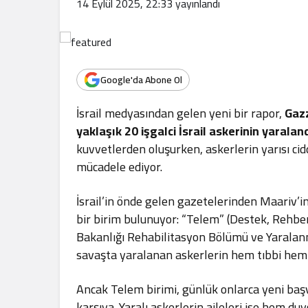
14 Eylül 2025, 22:33
yayınlandı
.
Google'da Abone Ol
İsrail medyasından gelen yeni bir rapor,
Gazz
yaklaşık 20 işgalci İsrail askerinin yarala
kuvvetlerden oluşurken, askerlerin yarısı cid
mücadele ediyor.
İsrail’in önde gelen gazetelerinden Maariv’in
bir birim bulunuyor: “Telem” (Destek, Rehbe
Bakanlığı Rehabilitasyon Bölümü ve Yaralanma
savaşta yaralanan askerlerin hem tıbbi hem d
Ancak Telem birimi, günlük onlarca yeni başv
karşıya. Yaralı askerlerin aileleri ise hem d