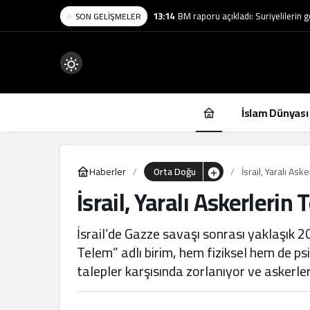
13:14
BM raporu açıkladı: Suriyelilerin 
SON GELIŞMELER
Mod
değiştir
İslam Dünyası
Haberler
Orta Doğu
İsrail, Yaralı Ask
İsrail, Yaralı Askerlerin 
.
İsrail’de Gazze savaşı sonrası yaklaşık 
Telem” adlı birim, hem fiziksel hem de psi
talepler karşısında zorlanıyor ve askerle