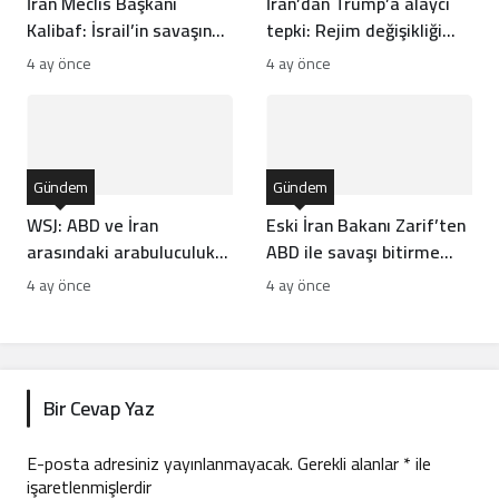
İran Meclis Başkanı
İran’dan Trump’a alaycı
Kalibaf: İsrail’in savaşına
tepki: Rejim değişikliği
kararlı yanıt vereceğiz
ABD’de
4 ay önce
4 ay önce
Gündem
Gündem
WSJ: ABD ve İran
Eski İran Bakanı Zarif’ten
arasındaki arabuluculuk
ABD ile savaşı bitirme
çabaları çıkmaza girdi
çağrısı
4 ay önce
4 ay önce
Bir Cevap Yaz
E-posta adresiniz yayınlanmayacak.
Gerekli alanlar
*
ile
işaretlenmişlerdir