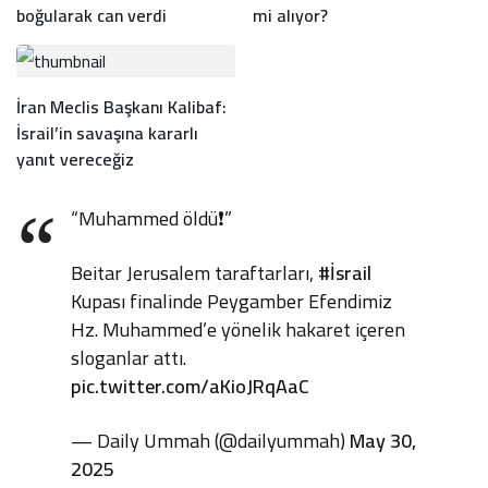
boğularak can verdi
mi alıyor?
İran Meclis Başkanı Kalibaf:
İsrail’in savaşına kararlı
yanıt vereceğiz
“Muhammed öldü❗”
Beitar Jerusalem taraftarları,
#İsrail
Kupası finalinde Peygamber Efendimiz
Hz. Muhammed’e yönelik hakaret içeren
sloganlar attı.
pic.twitter.com/aKioJRqAaC
— Daily Ummah (@dailyummah)
May 30,
2025