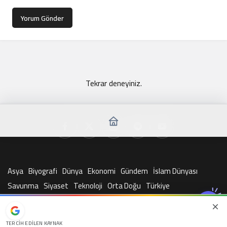
Yorum Gönder
Tekrar deneyiniz.
Asya
Biyografi
Dünya
Ekonomi
Gündem
İslam Dünyası
Savunma
Siyaset
Teknoloji
Orta Doğu
Türkiye
© Telif Hakkı 2026, Tüm Hakları Saklıdır
TERCIH EDILEN KAYNAK