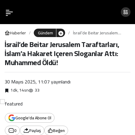
İsrail’de Beitar Jerusalem
0
Taraftarları, İslam’a
Haberler
Gündem
İsrail’de Beitar Jerusalem
Hakaret Içeren Sloganlar
Taraftarları, İslam’a Hakaret
İsrail’de Beitar Jerusalem Taraftarları,
Içeren Sloganlar Attı:
İslam’a Hakaret Içeren Sloganlar Attı:
Muhammed Öldü!
Attı: Muhammed Öldü!
Muhammed Öldü!
30 Mayıs 2025, 11:07
yayınlandı
1dk, 14sn
33
Google'da Abone Ol
0
Paylaş
Beğen