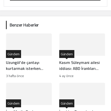
Benzer Haberler
Gündem
Gündem
Uzungöl’de çantayı
Kasım Süleymani ailesi
kurtarmak isterken
iddiası: ABD İranlıları
boğularak can verdi
hedef mi alıyor?
3 hafta önce
4 ay önce
Gündem
Gündem