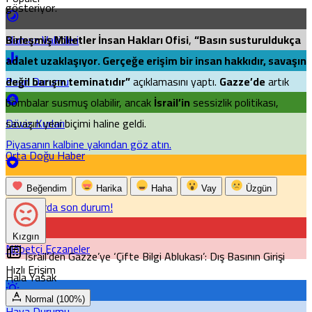
gösteriyor.
Birleşmiş Milletler İnsan Hakları Ofisi
,
“Basın susturuldukça
Namaz Vakitleri
adalet uzaklaşıyor. Gerçeğe erişim bir insan hakkıdır, savaşın
değil barışın teminatıdır”
açıklamasını yaptı.
Gazze’de
artık
Puan Durumu
bombalar susmuş olabilir, ancak
İsrail’in
sessizlik politikası,
savaşın yeni biçimi haline geldi.
Döviz Kurları
Piyasanın kalbine yakından göz atın.
Orta Doğu Haber
Altın Fiyatları
Beğendim
Harika
Haha
Vay
Üzgün
Emtia'larda son durum!
Kızgın
Nöbetçi Eczaneler
İsrail’den Gazze’ye ‘Çifte Bilgi Ablukası’: Dış Basının Girişi
Hızlı Erişim
Hala Yasak
Normal (100%)
Hava Durumu