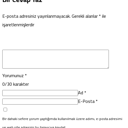
E-posta adresiniz yayınlanmayacak.
Gerekli alanlar
*
ile
işaretlenmişlerdir
Yorumunuz
*
0
/30 karakter
Ad
*
E-Posta
*
Bir dahaki sefere yorum yaptığımda kullanılmak üzere adımı, e-posta adresimi
ve web site adresimi bu tarayıcıya kaydet.