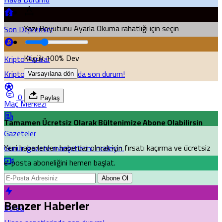
Yazı Boyutunu Ayarla
Okuma rahatlığı için seçin
Son Depremler
Küçük
100%
Dev
Kripto Paralar
Kripto para piyasalarında son durum!
Varsayılana dön
0
Paylaş
Maç Merkezi
Tamamen Ücretsiz Olarak Bültenimize Abone Olabilirsin
Gazeteler
Yeni haberlerden haberdar olmak için fırsatı kaçırma ve ücretsiz
Günün gazete manşetlerini inceleyin.
e-posta aboneliğini hemen başlat.
Canlı Tv
Abone Ol
Benzer Haberler
Borsa