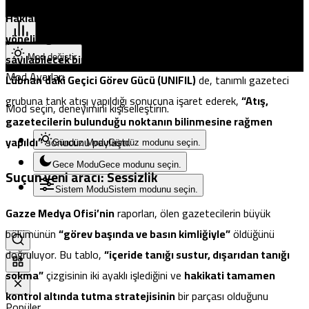
Pristina
Hakları İzleme Örgütü (HRW)
, saldırıyı
“görünür gazetecilere
yönelik, görünürde kasten yapılan ve bu haliyle savaş suçu
sayılabilecek bir eylem”
diye niteledi.
Birleşmiş Milletler’in
Mod değiştir
Mod Ayarları
Lübnan’daki Geçici Görev Gücü (UNIFIL)
de, tanımlı gazeteci
grubuna tank atışı yapıldığı sonucuna işaret ederek,
“Atış,
Mod seçin, deneyimini kişiselleştirin.
gazetecilerin bulunduğu noktanın bilinmesine rağmen
yapıldı”
sonucunu paylaştı.
Gündüz Modu
Gündüz modunu seçin.
Gece Modu
Gece modunu seçin.
Suçun yeni aracı: Sessizlik
Sistem Modu
Sistem modunu seçin.
Gazze Medya Ofisi’nin
raporları, ölen gazetecilerin büyük
bölümünün
“görev başında ve basın kimliğiyle”
öldüğünü
doğruluyor. Bu tablo,
“içeride tanığı sustur, dışarıdan tanığı
sokma”
çizgisinin iki ayaklı işlediğini ve
hakikati tamamen
kontrol altında tutma stratejisinin
bir parçası olduğunu
Popüler