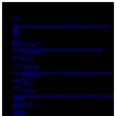
Son Gelişmeler
0:51
Pentagon neden İran savaşındaki kayıpları gizleme kararı
aldı?
0:04
İslam Dünyası
İsrail ordusu Kalandiya’dan çekildi: Ağır yıkım ve toplu
Orta Doğu
gözaltı
Afrika
23:19
Balkanlar
Hamas planı kabul ederken İsrail neden Gazze anlaşmasını
Kafkasya
reddetti?
Asya
22:34
Körfez
Tahran-Maskat Hürmüz anlaşmasında Washington’ın ayak
Türkiye
izleri var mı?
Dünya
21:45
Gündem