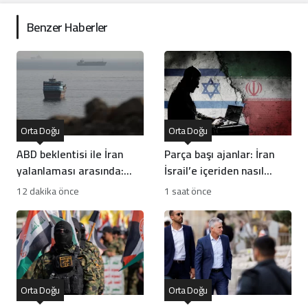
Benzer Haberler
Orta Doğu
Orta Doğu
ABD beklentisi ile İran
Parça başı ajanlar: İran
yalanlaması arasında:
İsrail’e içeriden nasıl
Hürmüz anlaşması yakın
sızıyor?
12 dakika önce
1 saat önce
mı?
Orta Doğu
Orta Doğu