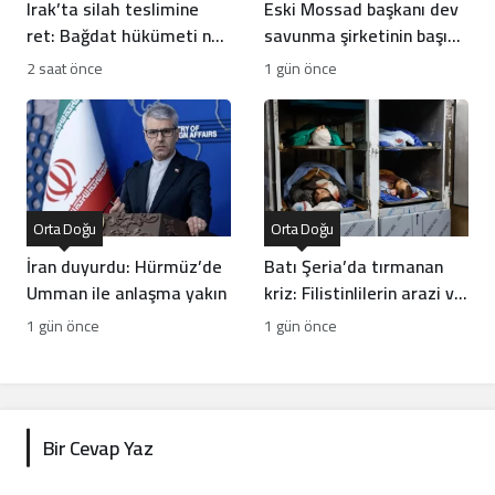
Irak’ta silah teslimine
Eski Mossad başkanı dev
ret: Bağdat hükümeti ne
savunma şirketinin başına
yapacak?
geçti
2 saat önce
1 gün önce
Orta Doğu
Orta Doğu
İran duyurdu: Hürmüz’de
Batı Şeria’da tırmanan
Umman ile anlaşma yakın
kriz: Filistinlilerin arazi ve
mülklerine baskı artıyor
1 gün önce
1 gün önce
Bir Cevap Yaz