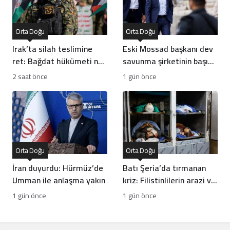
Orta Doğu
Orta Doğu
Irak’ta silah teslimine
Eski Mossad başkanı dev
ret: Bağdat hükümeti ne
savunma şirketinin başına
yapacak?
geçti
2 saat önce
1 gün önce
Orta Doğu
Orta Doğu
İran duyurdu: Hürmüz’de
Batı Şeria’da tırmanan
Umman ile anlaşma yakın
kriz: Filistinlilerin arazi ve
mülklerine baskı artıyor
1 gün önce
1 gün önce