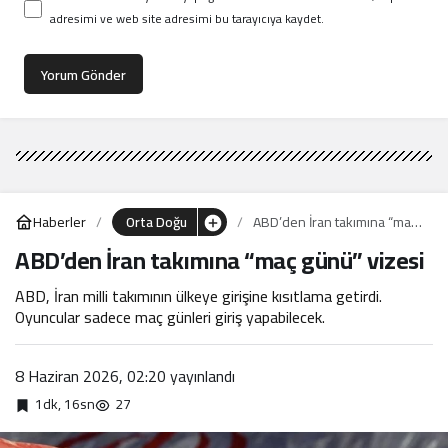
adresimi ve web site adresimi bu tarayıcıya kaydet.
Yorum Gönder
Haberler
Orta Doğu
ABD’den İran takımına “maç
günü” vizesi
ABD’den İran takımına “maç günü” vizesi
ABD, İran milli takımının ülkeye girişine kısıtlama getirdi.
Oyuncular sadece maç günleri giriş yapabilecek.
8 Haziran 2026, 02:20
yayınlandı
1dk, 16sn
27