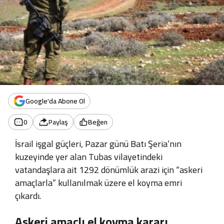
Google'da Abone Ol
0
Paylaş
Beğen
İsrail işgal güçleri, Pazar günü Batı Şeria’nın
kuzeyinde yer alan Tubas vilayetindeki
vatandaşlara ait 1292 dönümlük arazi için “askeri
amaçlarla” kullanılmak üzere el koyma emri
çıkardı
.
Askeri amaçlı el koyma kararı