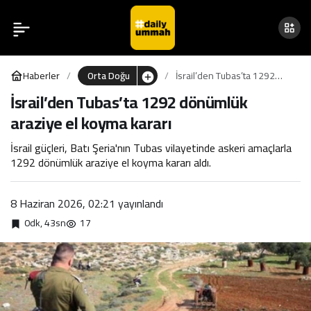
ABD’den İran takımına
0
Paylaş
“maç günü” vizesi
Haberler
Orta Doğu
İsrail’den Tubas’ta 1292
dönümlük araziye el koyma
İsrail’den Tubas’ta 1292 dönümlük
kararı
araziye el koyma kararı
İsrail güçleri, Batı Şeria'nın Tubas vilayetinde askeri amaçlarla
1292 dönümlük araziye el koyma kararı aldı.
8 Haziran 2026, 02:21
yayınlandı
0dk, 43sn
17