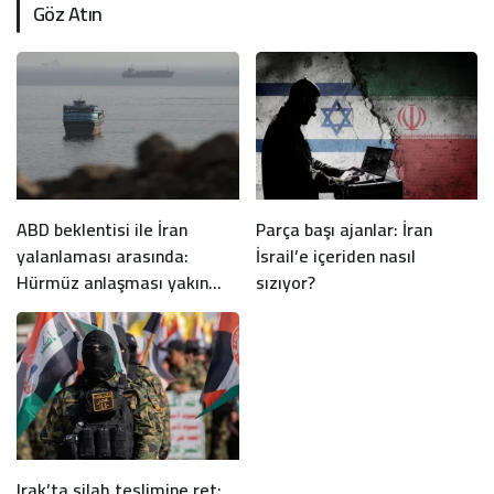
Göz Atın
ABD beklentisi ile İran
Parça başı ajanlar: İran
yalanlaması arasında:
İsrail’e içeriden nasıl
Hürmüz anlaşması yakın
sızıyor?
mı?
Irak’ta silah teslimine ret: