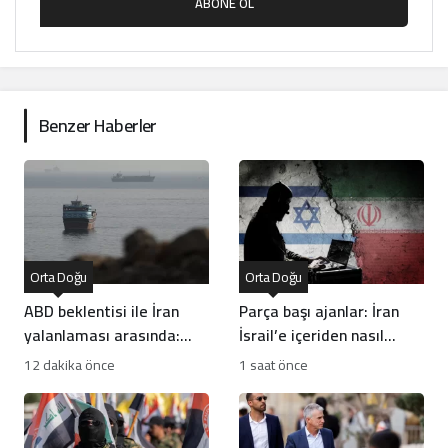
ABONE OL
Benzer Haberler
Orta Doğu
Orta Doğu
ABD beklentisi ile İran
Parça başı ajanlar: İran
yalanlaması arasında:
İsrail’e içeriden nasıl
Hürmüz anlaşması yakın
sızıyor?
12 dakika önce
1 saat önce
mı?