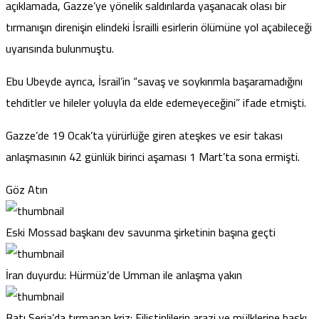
açıklamada, Gazze’ye yönelik saldırılarda yaşanacak olası bir
tırmanışın direnişin elindeki İsrailli esirlerin ölümüne yol açabileceği
uyarısında bulunmuştu.
Ebu Ubeyde ayrıca, İsrail’in “savaş ve soykırımla başaramadığını
tehditler ve hileler yoluyla da elde edemeyeceğini” ifade etmişti.
Gazze’de 19 Ocak’ta yürürlüğe giren ateşkes ve esir takası
anlaşmasının 42 günlük birinci aşaması 1 Mart’ta sona ermişti.
Göz Atın
Eski Mossad başkanı dev savunma şirketinin başına geçti
İran duyurdu: Hürmüz’de Umman ile anlaşma yakın
Batı Şeria’da tırmanan kriz: Filistinlilerin arazi ve mülklerine baskı