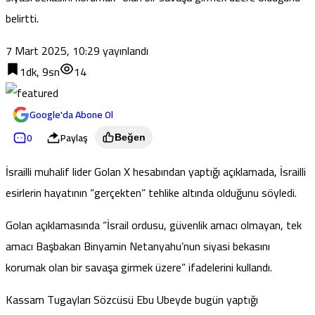
belirtti.
7 Mart 2025, 10:29
yayınlandı
1dk, 9sn
14
Google'da Abone Ol
0
Paylaş
Beğen
İsrailli muhalif lider Golan X hesabından yaptığı açıklamada, İsrailli
esirlerin hayatının “gerçekten” tehlike altında olduğunu
söyledi
.
Golan açıklamasında “İsrail ordusu, güvenlik amacı olmayan, tek
amacı Başbakan Binyamin Netanyahu’nun siyasi bekasını
korumak olan bir savaşa girmek üzere” ifadelerini kullandı.
Kassam Tugayları Sözcüsü Ebu Ubeyde bugün yaptığı