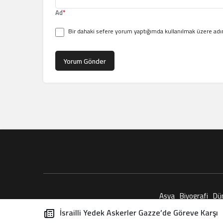
Ad
*
Bir dahaki sefere yorum yaptığımda kullanılmak üzere adım
Yorum Gönder
Asya
Biyografi
Dü
İsrailli Yedek Askerler Gazze’de Göreve Karşı