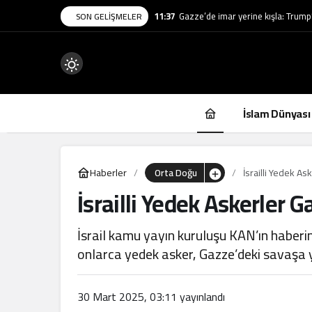
11:37
Gazze’de imar yerine kışla: Trump’
SON GELIŞMELER
Mod
değiştir
İslam Dünyası
Haberler
Orta Doğu
İsrailli Yedek A
İsrailli Yedek Askerler 
.
İsrail kamu yayın kuruluşu KAN’ın haberin
onlarca yedek asker, Gazze’deki savaşa ye
30 Mart 2025, 03:11
yayınlandı