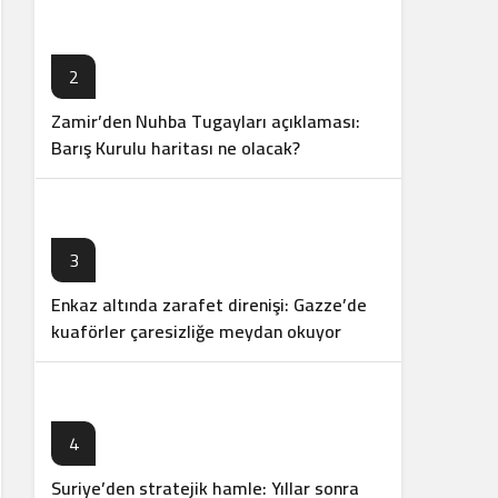
2
Zamir’den Nuhba Tugayları açıklaması:
Barış Kurulu haritası ne olacak?
3
Enkaz altında zarafet direnişi: Gazze’de
kuaförler çaresizliğe meydan okuyor
4
Suriye’den stratejik hamle: Yıllar sonra