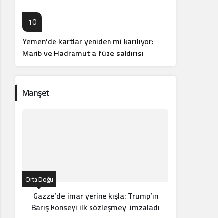
10
Yemen’de kartlar yeniden mi karılıyor:
Marib ve Hadramut’a füze saldırısı
Manşet
Orta Doğu
Orta Doğ
Gazze’de imar yerine kışla: Trump’ın
En
Barış Konseyi ilk sözleşmeyi imzaladı
Ga