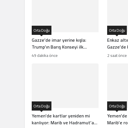
Orta Doğu
Orta Doğu
Gazze’de imar yerine kışla:
Enkaz altı
Trump’ın Barış Konseyi ilk
Gazze’de k
sözleşmeyi imzaladı
meydan o
49 dakika önce
2 saat önce
Orta Doğu
Orta Doğu
Yemen’de kartlar yeniden mi
Yemen’de 
karılıyor: Marib ve Hadramut’a
Marib’e rok