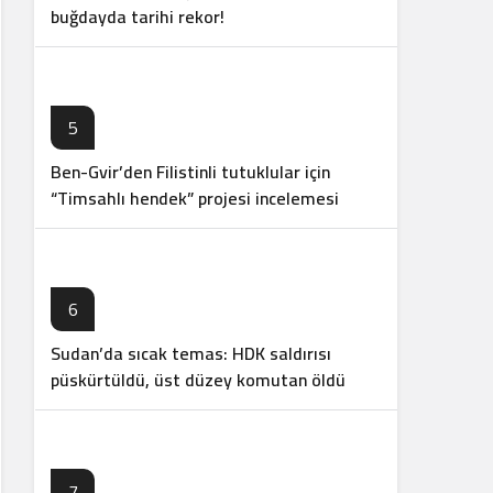
buğdayda tarihi rekor!
5
Ben-Gvir’den Filistinli tutuklular için
“Timsahlı hendek” projesi incelemesi
6
Sudan’da sıcak temas: HDK saldırısı
püskürtüldü, üst düzey komutan öldü
7