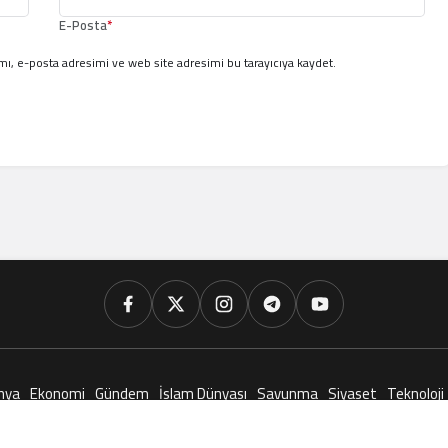
E-Posta
*
ı, e-posta adresimi ve web site adresimi bu tarayıcıya kaydet.
nya
Ekonomi
Gündem
İslam Dünyası
Savunma
Siyaset
Teknoloji
© Telif Hakkı 2026, Tüm Hakları Saklıdır