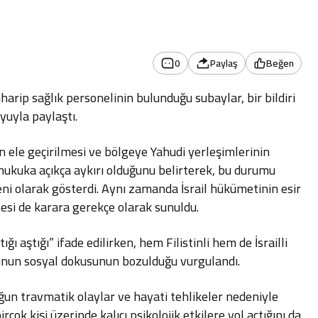
0
Paylaş
Beğen
harip sağlık personelinin bulunduğu subaylar, bir bildiri
yuyla paylaştı.
ın ele geçirilmesi ve bölgeye Yahudi yerleşimlerinin
 hukuka açıkça aykırı olduğunu belirterek, bu durumu
i olarak gösterdi. Aynı zamanda İsrail hükümetinin esir
si de karara gerekçe olarak sunuldu.
ı aştığı” ifade edilirken, hem Filistinli hem de İsrailli
umunun sosyal dokusunun bozulduğu vurgulandı.
ğun travmatik olaylar ve hayati tehlikeler nedeniyle
irçok kişi üzerinde kalıcı psikolojik etkilere yol açtığını da