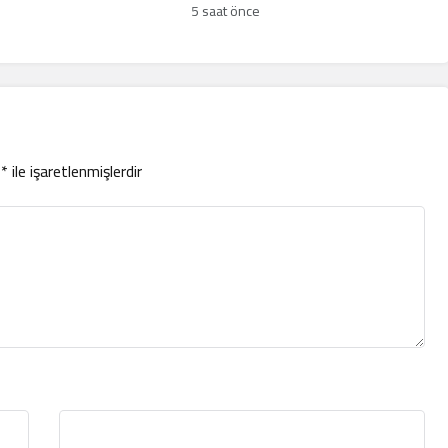
incelemesi
5 saat önce
r
*
ile işaretlenmişlerdir