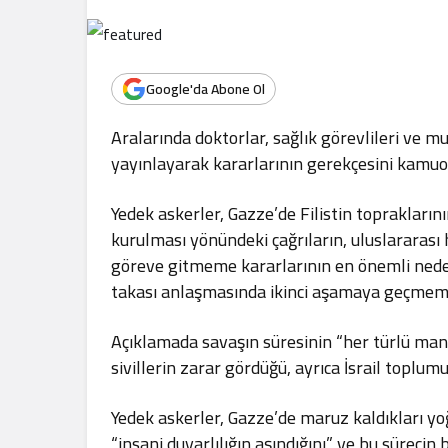
.
Google'da Abone Ol
Aralarında doktorlar, sağlık görevlileri ve mu
yayınlayarak kararlarının gerekçesini kamuo
Yedek askerler, Gazze’de Filistin toprakların
kurulması yönündeki çağrıların, uluslararası
göreve gitmeme kararlarının en önemli neden
takası anlaşmasında ikinci aşamaya geçmeme
Açıklamada savaşın süresinin “her türlü mantığ
sivillerin zarar gördüğü, ayrıca İsrail topl
Yedek askerler, Gazze’de maruz kaldıkları yo
“insani duyarlılığın aşındığını” ve bu sürecin b