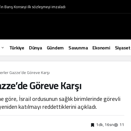
ın Barış Konseyi ilk sözleşmeyi imzaladı
Türkiye
Dünya
Gündem
Savunma
Ekonomi
Siyaset
skerler Gazze’de Göreve Karşı
Gazze’de Göreve Karşı
e göre, İsrail ordusunun sağlık birimlerinde görevli
niden katılmayı reddettiklerini açıkladı.
1dk, 16sn
11