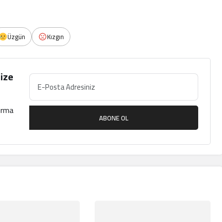
Üzgün
Kızgın
ize
çırma
ABONE OL