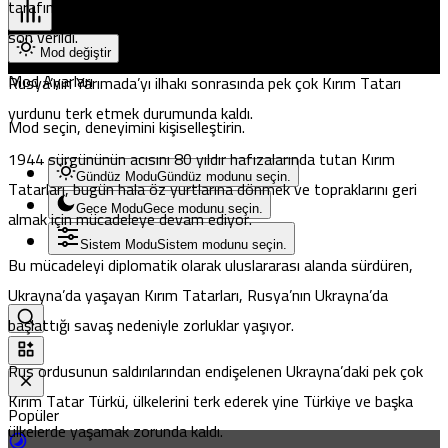
tarafından “aşırıcı örgüt” sayıldı ve yarımadadaki faaliyetlerine
son verildi.
Mod değiştir
Mod Ayarları
Rusya’nın Yarımada’yı ilhakı sonrasında pek çok Kırım Tatarı
yurdunu terk etmek durumunda kaldı.
Mod seçin, deneyimini kişiselleştirin.
1944 sürgününün acısını 80 yıldır hafızalarında tutan Kırım
Gündüz Modu
Gündüz modunu seçin.
Tatarları, bugün hala öz yurtlarına dönmek ve topraklarını geri
Gece Modu
Gece modunu seçin.
almak için mücadeleye devam ediyor.
Sistem Modu
Sistem modunu seçin.
Bu mücadeleyi diplomatik olarak uluslararası alanda sürdüren,
Ukrayna’da yaşayan Kırım Tatarları, Rusya’nın Ukrayna’da
başlattığı savaş nedeniyle zorluklar yaşıyor.
Rus ordusunun saldırılarından endişelenen Ukrayna’daki pek çok
Kırım Tatar Türkü, ülkelerini terk ederek yine Türkiye ve başka
Popüler
ülkelerde yaşamak zorunda kaldı.