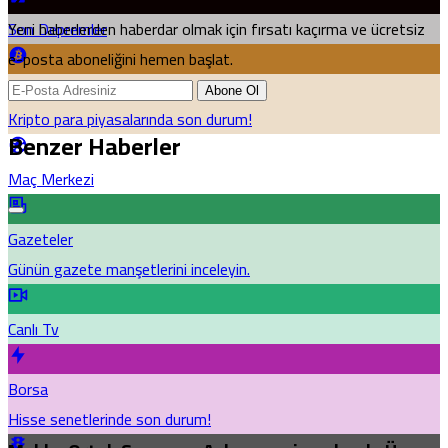
Yeni haberlerden haberdar olmak için fırsatı kaçırma ve ücretsiz
Son Depremler
e-posta aboneliğini hemen başlat.
Kripto Paralar
Abone Ol
Kripto para piyasalarında son durum!
Benzer Haberler
Maç Merkezi
Gazeteler
Günün gazete manşetlerini inceleyin.
Canlı Tv
Borsa
Hisse senetlerinde son durum!