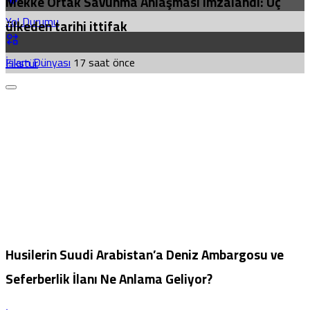
Mekke Ortak Savunma Anlaşması imzalandı: Üç
Yol Durumu
ülkeden tarihi ittifak
İslam Dünyası
17 saat önce
Fikstür
Husilerin Suudi Arabistan’a Deniz Ambargosu ve
Seferberlik İlanı Ne Anlama Geliyor?