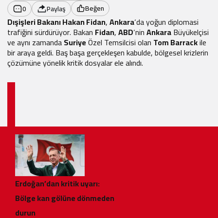
Beğen
0
Paylaş
Dışişleri Bakanı Hakan Fidan
,
Ankara
‘da yoğun diplomasi
trafiğini sürdürüyor. Bakan
Fidan
,
ABD
‘nin
Ankara
Büyükelçisi
ve aynı zamanda
Suriye
Özel Temsilcisi olan
Tom Barrack
ile
bir araya geldi. Baş başa gerçekleşen kabulde, bölgesel krizlerin
çözümüne yönelik kritik dosyalar ele alındı.
Erdoğan’dan kritik uyarı:
Bölge kan gölüne dönmeden
durun