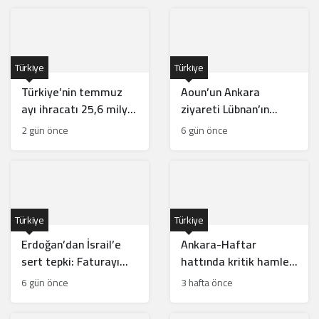
Türkiye
Türkiye
Türkiye’nin temmuz
Aoun’un Ankara
ayı ihracatı 25,6 milyar
ziyareti Lübnan’ın
dolarla rekor kırdı
güneyinde Türk
2 gün önce
6 gün önce
gücünün önünü açar
mı?
Türkiye
Türkiye
Erdoğan’dan İsrail’e
Ankara-Haftar
sert tepki: Faturayı
hattında kritik hamle:
tüm bölge ödüyor
Mısır için risk mi?
6 gün önce
3 hafta önce