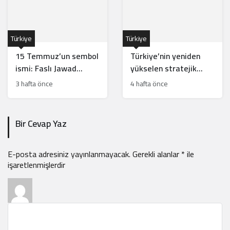
Türkiye
Türkiye
15 Temmuz’un sembol
Türkiye’nin yeniden
ismi: Faslı Jawad
yükselen stratejik
Merroun’un hikayesi
hamleleri İsrail’i
3 hafta önce
4 hafta önce
rahatsız ediyor
Bir Cevap Yaz
E-posta adresiniz yayınlanmayacak.
Gerekli alanlar
*
ile
işaretlenmişlerdir