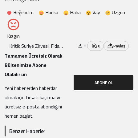
Beğendim
Harika
Haha
Vay
Üzgün
Kızgın
Kritik Suriye Zirvesi: Fidan
0
Paylaş
Ve Barrack Bir Araya Geldi
Tamamen Ücretsiz Olarak
Bültenimize Abone
Olabilirsin
ABONE OL
Yeni haberlerden haberdar
olmak için fırsatı kaçırma ve
ücretsiz e-posta aboneliğini
hemen başlat.
Benzer Haberler