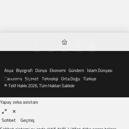
Asya
Biyografi
Dünya
Ekonomi
Gündem
İslam Dünyası
Savunma
Siyaset
Teknoloji
Orta Doğu
Türkiye
KAI ile Sohbet Et
© Telif Hakkı 2026, Tüm Hakları Saklıdır
Yapay zeka asistanı
Sohbet
Geçmiş
Sohbet sistemi şu anda aktif değil. Lütfen daha sonra tekrar