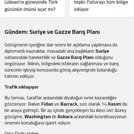
Lübnan’ın güneyinde Türk
tepki: Faturayı tüm bölge
gücünün önünü açar mı?
ödüyor
Gündem: Suriye ve Gazze Barış Planı
Görüşmenin içeriğine dair resmi bir açıklama yapılmasa da
diplomatik kaynaklar, masadaki ana başlıkların
Suriye
sahasındaki hareketlilik ve
Gazze Barış Planı
olduğunu
öngörüyor. İkilinin, bölgedeki istikrarın sağlanması ve barış
sürecinin işleyişi konusunda görüş alışverişinde bulunduğu
tahmin ediliyor.
Trafik sıklaşıyor
Bu temas, taraflar arasındaki diyaloğun ivme kazandığını
gösteriyor. Bakan
Fidan
ve
Barrack
, son olarak 14
Kasım
‘da
bir araya gelmişti. Bir ay içinde gerçekleşen bu ikinci üst düzey
görüşme,
Washington
ile
Ankara
arasındaki koordinasyonun
önemini koruduğuna işaret ediyor.
Orta Doğu Haber