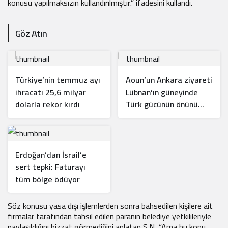
konusu yapılmaksızın kullandırılmıştır.” ifadesini kullandı.
Göz Atın
Türkiye’nin temmuz ayı
Aoun’un Ankara ziyareti
ihracatı 25,6 milyar
Lübnan’ın güneyinde
dolarla rekor kırdı
Türk gücünün önünü
açar mı?
Erdoğan’dan İsrail’e
sert tepki: Faturayı
tüm bölge ödüyor
Söz konusu yasa dışı işlemlerden sonra bahsedilen kişilere ait
firmalar tarafından tahsil edilen paranın belediye yetkilileriyle
paylaşıldığını bizzat görmediğini anlatan S.N, “Ama bu konu