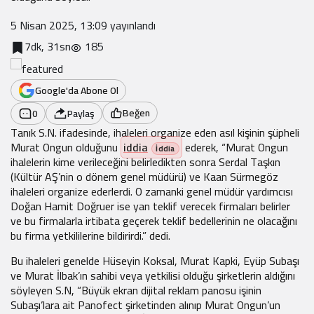
5 Nisan 2025, 13:09
yayınlandı
7dk, 31sn
185
Google'da Abone Ol
Beğen
0
Paylaş
Tanık S.N. ifadesinde, ihaleleri organize eden asıl kişinin şüpheli
Murat Ongun olduğunu
iddia
ederek, “Murat Ongun
ihalelerin kime verileceğini belirledikten sonra Serdal Taşkın
(Kültür AŞ’nin o dönem genel müdürü) ve Kaan Sürmegöz
ihaleleri organize ederlerdi. O zamanki genel müdür yardımcısı
Doğan Hamit Doğruer ise yan teklif verecek firmaları belirler
ve bu firmalarla irtibata geçerek teklif bedellerinin ne olacağını
bu firma yetkililerine bildirirdi.” dedi.
Bu ihaleleri genelde Hüseyin Koksal, Murat Kapki, Eyüp Subaşı
ve Murat İlbak’ın sahibi veya yetkilisi olduğu şirketlerin aldığını
söyleyen S.N, “Büyük ekran dijital reklam panosu işinin
Subaşı’lara ait Panofect şirketinden alınıp Murat Ongun’un