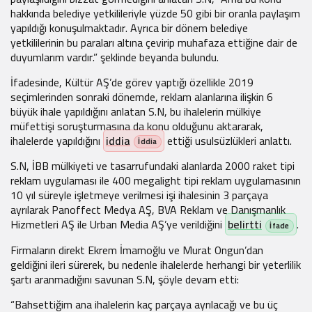
hakkında belediye yetkilileriyle yüzde 50 gibi bir oranla paylaşım
yapıldığı konuşulmaktadır. Ayrıca bir dönem belediye
yetkililerinin bu paraları altına çevirip muhafaza ettiğine dair de
duyumlarım vardır.” şeklinde beyanda bulundu.
İfadesinde, Kültür AŞ’de görev yaptığı özellikle 2019
seçimlerinden sonraki dönemde, reklam alanlarına ilişkin 6
büyük ihale yapıldığını anlatan S.N, bu ihalelerin mülkiye
müfettişi soruşturmasına da konu olduğunu aktararak,
ihalelerde yapıldığını
iddia
ettiği usulsüzlükleri anlattı.
S.N, İBB mülkiyeti ve tasarrufundaki alanlarda 2000 raket tipi
reklam uygulaması ile 400 megalight tipi reklam uygulamasının
10 yıl süreyle işletmeye verilmesi işi ihalesinin 3 parçaya
ayrılarak Panoffect Medya AŞ, BVA Reklam ve Danışmanlık
Hizmetleri AŞ ile Urban Media AŞ’ye verildiğini
belirtti
.
Firmaların direkt Ekrem İmamoğlu ve Murat Ongun’dan
geldiğini ileri sürerek, bu nedenle ihalelerde herhangi bir yeterlilik
şartı aranmadığını savunan S.N, şöyle devam etti:
“Bahsettiğim ana ihalelerin kaç parçaya ayrılacağı ve bu üç