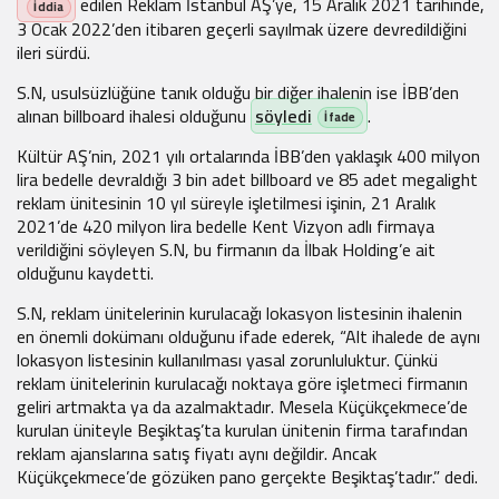
edilen Reklam İstanbul AŞ’ye, 15 Aralık 2021 tarihinde,
3 Ocak 2022’den itibaren geçerli sayılmak üzere devredildiğini
ileri sürdü.
S.N, usulsüzlüğüne tanık olduğu bir diğer ihalenin ise İBB’den
alınan billboard ihalesi olduğunu
söyledi
.
Kültür AŞ’nin, 2021 yılı ortalarında İBB’den yaklaşık 400 milyon
lira bedelle devraldığı 3 bin adet billboard ve 85 adet megalight
reklam ünitesinin 10 yıl süreyle işletilmesi işinin, 21 Aralık
2021’de 420 milyon lira bedelle Kent Vizyon adlı firmaya
verildiğini söyleyen S.N, bu firmanın da İlbak Holding’e ait
olduğunu kaydetti.
S.N, reklam ünitelerinin kurulacağı lokasyon listesinin ihalenin
en önemli dokümanı olduğunu ifade ederek, “Alt ihalede de aynı
lokasyon listesinin kullanılması yasal zorunluluktur. Çünkü
reklam ünitelerinin kurulacağı noktaya göre işletmeci firmanın
geliri artmakta ya da azalmaktadır. Mesela Küçükçekmece’de
kurulan üniteyle Beşiktaş’ta kurulan ünitenin firma tarafından
reklam ajanslarına satış fiyatı aynı değildir. Ancak
Küçükçekmece’de gözüken pano gerçekte Beşiktaş’tadır.” dedi.