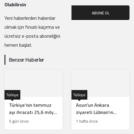
Olabilirsin
ABONE OL
Yeni haberlerden haberdar
olmak için fırsatı kaçırma ve
ücretsiz e-posta aboneliğini
hemen başlat.
Benzer Haberler
Türkiye
Türkiye
Türkiye’nin temmuz
Aoun’un Ankara
ayı ihracatı 25,6 milyar
ziyareti Lübnan’ın
dolarla rekor kırdı
güneyinde Türk
5 gün önce
1 hafta önce
gücünün önünü açar
mı?