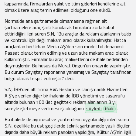
kapsamında firmalardan yakıt ve tüm giderleri kendilerine ait
olmak üzere araç temin edilmesi olduğunu öne sürdü.
Normalde ana şartnamede olmamasına rağmen alt
şartnamelere araç şartı konularak firmalara zorla kabul
ettirildiğini ileri süren S.N, “Bu araçlar da reklam alanlarının takip
ve kontrolü için değil makam aracı olarak kullanılmıştır. Hatta
araçlardan biri Urban Media AŞ’den son model ful donanımlı
Passat olarak temin edilmiş ve uzun süre makam aracı olarak
kullanılmıştır. Firmalar bu araç maliyetlerini de ihale bedelinden
düşmüşlerdir. Bu husus da Murat Ongun’un onayı ile yapılmıştır.
Bu durum Sayıştay raporlarına yansımış ve Sayıştay tarafından
bulgu olarak tespit edilmiştir.” dedi.
S.N, İBB’den alt firma BVA Reklam ve Danışmanlık Hizmetleri
A.Ş’ye verilen diğer bir ihalenin de İBB yönetimi ve tasarrufu
altında bulunan 100 üst geçitteki reklam alanlarının 3 yıl
süreyle işletmeye verilmesi işi olduğunu
söyledi
.
Bu ihalede de aynı usul ve yöntemlerin uygulandığını ileri süren
S.N, özellikle bu üst geçitlerde teknik şartnamede yazılı ölçüler
dışında daha büyük reklam panoları yapıldığını, Kültür AŞ’nin ilgili