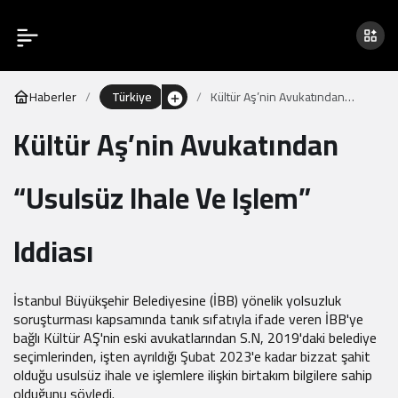
Haberler
Türkiye
Kültür Aş’nin Avukatından
“Usulsüz Ihale Ve Işlem” Iddiası
Kültür Aş’nin Avukatından
“Usulsüz Ihale Ve Işlem”
Iddiası
İstanbul Büyükşehir Belediyesine (İBB) yönelik yolsuzluk
soruşturması kapsamında tanık sıfatıyla ifade veren İBB'ye
bağlı Kültür AŞ'nin eski avukatlarından S.N, 2019'daki belediye
seçimlerinden, işten ayrıldığı Şubat 2023'e kadar bizzat şahit
olduğu usulsüz ihale ve işlemlere ilişkin birtakım bilgilere sahip
olduğunu söyledi.