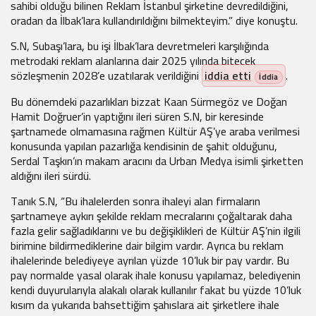
sahibi olduğu bilinen Reklam İstanbul şirketine devredildiğini,
oradan da İlbak’lara kullandırıldığını bilmekteyim.” diye konuştu.
S.N, Subaşı’lara, bu işi İlbak’lara devretmeleri karşılığında
metrodaki reklam alanlarına dair 2025 yılında bitecek
sözleşmenin 2028’e uzatılarak verildiğini
iddia etti
.
Bu dönemdeki pazarlıkları bizzat Kaan Sürmegöz ve Doğan
Hamit Doğruer’in yaptığını ileri süren S.N, bir keresinde
şartnamede olmamasına rağmen Kültür AŞ’ye araba verilmesi
konusunda yapılan pazarlığa kendisinin de şahit olduğunu,
Serdal Taşkın’ın makam aracını da Urban Medya isimli şirketten
aldığını ileri sürdü.
Tanık S.N, “Bu ihalelerden sonra ihaleyi alan firmaların
şartnameye aykırı şekilde reklam mecralarını çoğaltarak daha
fazla gelir sağladıklarını ve bu değişiklikleri de Kültür AŞ’nin ilgili
birimine bildirmediklerine dair bilgim vardır. Ayrıca bu reklam
ihalelerinde belediyeye ayrılan yüzde 10’luk bir pay vardır. Bu
pay normalde yasal olarak ihale konusu yapılamaz, belediyenin
kendi duyurularıyla alakalı olarak kullanılır fakat bu yüzde 10’luk
kısım da yukarıda bahsettiğim şahıslara ait şirketlere ihale