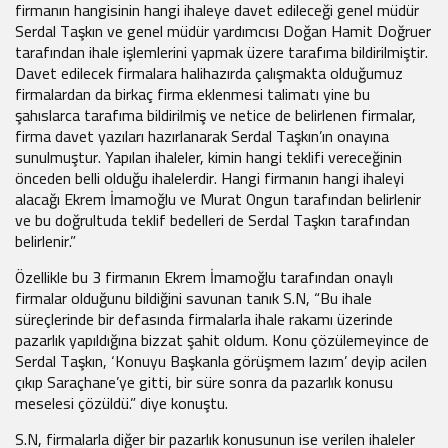
firmanın hangisinin hangi ihaleye davet edileceği genel müdür
Serdal Taşkın ve genel müdür yardımcısı Doğan Hamit Doğruer
tarafından ihale işlemlerini yapmak üzere tarafıma bildirilmiştir.
Davet edilecek firmalara halihazırda çalışmakta olduğumuz
firmalardan da birkaç firma eklenmesi talimatı yine bu
şahıslarca tarafıma bildirilmiş ve netice de belirlenen firmalar,
firma davet yazıları hazırlanarak Serdal Taşkın’ın onayına
sunulmuştur. Yapılan ihaleler, kimin hangi teklifi vereceğinin
önceden belli olduğu ihalelerdir. Hangi firmanın hangi ihaleyi
alacağı Ekrem İmamoğlu ve Murat Ongun tarafından belirlenir
ve bu doğrultuda teklif bedelleri de Serdal Taşkın tarafından
belirlenir.”
Özellikle bu 3 firmanın Ekrem İmamoğlu tarafından onaylı
firmalar olduğunu bildiğini savunan tanık S.N, “Bu ihale
süreçlerinde bir defasında firmalarla ihale rakamı üzerinde
pazarlık yapıldığına bizzat şahit oldum. Konu çözülemeyince de
Serdal Taşkın, ‘Konuyu Başkanla görüşmem lazım’ deyip acilen
çıkıp Saraçhane’ye gitti, bir süre sonra da pazarlık konusu
meselesi çözüldü.” diye konuştu.
S.N, firmalarla diğer bir pazarlık konusunun ise verilen ihaleler