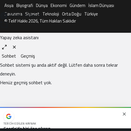
Asya
Biyografi
Dünya
Ekonomi
Gündem
İslam Dünyası
Savunma
Siyaset
Teknoloji
Orta Doğu
Türkiye
KAI ile Sohbet Et
© Telif Hakkı 2026, Tüm Hakları Saklıdır
Yapay zeka asistanı
Sohbet
Geçmiş
Sohbet sistemi şu anda aktif değil. Lütfen daha sonra tekrar
deneyin.
Henüz geçmiş sohbet yok.
TERCIH EDILEN KAYNAK
Google'da bizi öne çıkarın