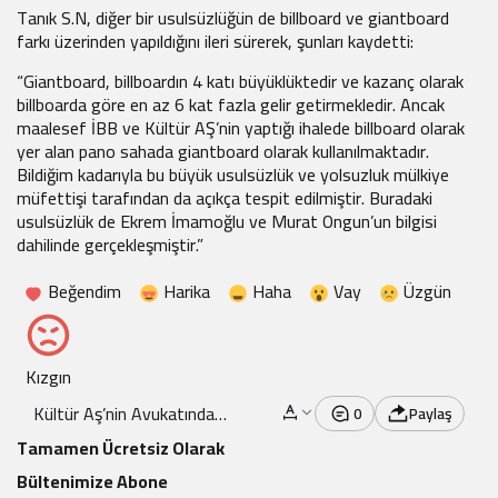
Tanık S.N, diğer bir usulsüzlüğün de billboard ve giantboard
farkı üzerinden yapıldığını ileri sürerek, şunları kaydetti:
“Giantboard, billboardın 4 katı büyüklüktedir ve kazanç olarak
billboarda göre en az 6 kat fazla gelir getirmekledir. Ancak
maalesef İBB ve Kültür AŞ’nin yaptığı ihalede billboard olarak
yer alan pano sahada giantboard olarak kullanılmaktadır.
Bildiğim kadarıyla bu büyük usulsüzlük ve yolsuzluk mülkiye
müfettişi tarafından da açıkça tespit edilmiştir. Buradaki
usulsüzlük de Ekrem İmamoğlu ve Murat Ongun’un bilgisi
dahilinde gerçekleşmiştir.”
Beğendim
Harika
Haha
Vay
Üzgün
Kızgın
Kültür Aş’nin Avukatından
0
Paylaş
“Usulsüz Ihale Ve Işlem”
Tamamen Ücretsiz Olarak
Iddiası
Bültenimize Abone