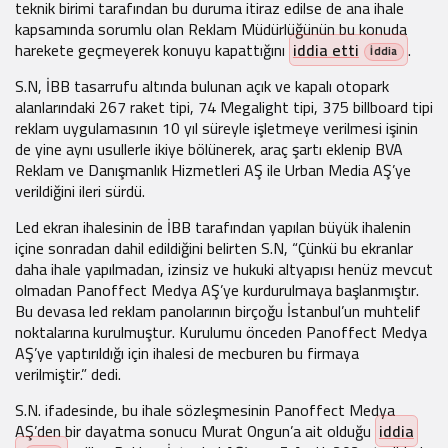
teknik birimi tarafından bu duruma itiraz edilse de ana ihale
kapsamında sorumlu olan Reklam Müdürlüğünün bu konuda
harekete geçmeyerek konuyu kapattığını
iddia etti
.
S.N, İBB tasarrufu altında bulunan açık ve kapalı otopark
alanlarındaki 267 raket tipi, 74 Megalight tipi, 375 billboard tipi
reklam uygulamasının 10 yıl süreyle işletmeye verilmesi işinin
de yine aynı usullerle ikiye bölünerek, araç şartı eklenip BVA
Reklam ve Danışmanlık Hizmetleri AŞ ile Urban Media AŞ’ye
verildiğini ileri sürdü.
Led ekran ihalesinin de İBB tarafından yapılan büyük ihalenin
içine sonradan dahil edildiğini belirten S.N, “Çünkü bu ekranlar
daha ihale yapılmadan, izinsiz ve hukuki altyapısı henüz mevcut
olmadan Panoffect Medya AŞ’ye kurdurulmaya başlanmıştır.
Bu devasa led reklam panolarının birçoğu İstanbul’un muhtelif
noktalarına kurulmuştur. Kurulumu önceden Panoffect Medya
AŞ’ye yaptırıldığı için ihalesi de mecburen bu firmaya
verilmiştir.” dedi.
S.N. ifadesinde, bu ihale sözleşmesinin Panoffect Medya
AŞ’den bir dayatma sonucu Murat Ongun’a ait olduğu
iddia