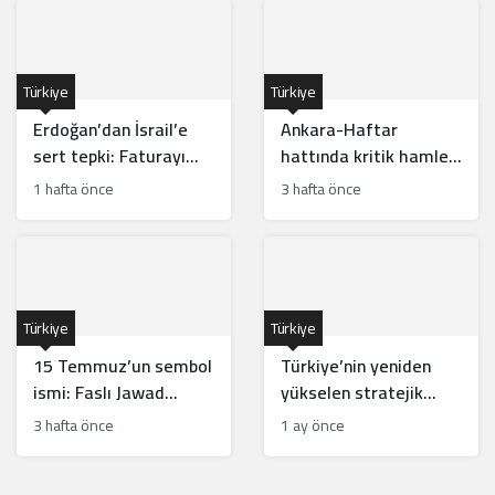
Türkiye
Türkiye
Erdoğan’dan İsrail’e
Ankara-Haftar
sert tepki: Faturayı
hattında kritik hamle:
tüm bölge ödüyor
Mısır için risk mi?
1 hafta önce
3 hafta önce
Türkiye
Türkiye
15 Temmuz’un sembol
Türkiye’nin yeniden
ismi: Faslı Jawad
yükselen stratejik
Merroun’un hikayesi
hamleleri İsrail’i
3 hafta önce
1 ay önce
rahatsız ediyor