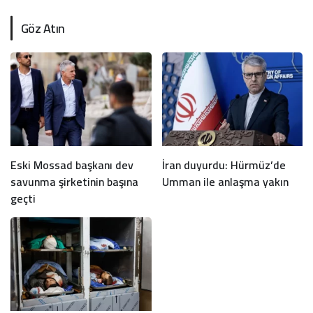
Göz Atın
Eski Mossad başkanı dev
İran duyurdu: Hürmüz’de
savunma şirketinin başına
Umman ile anlaşma yakın
geçti