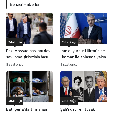
Benzer Haberler
Orta Doğu
Orta Doğu
Eski Mossad başkanı dev
İran duyurdu: Hürmüz’de
savunma şirketinin başına
Umman ile anlaşma yakın
geçti
8 saat önce
9 saat önce
Orta Doğu
Orta Doğu
Batı Şeria’da tırmanan
Şah’ı deviren tuzak