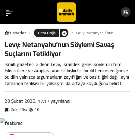
Bibas Ailesi, Netanyahu Ve
0
Paylaş
Temsilcilerinin Cenazeye
Haberler
Orta Doğu
Levy: Netanyahu’nun
Katılmasını Reddetti
Söylemi Savaş Suçlarını
Levy: Netanyahu’nun Söylemi Savaş
Tetikliyor
Suçlarını Tetikliyor
İsrailli gazeteci Gideon Levy, İsrail'deki genel söylemin tüm
Filistinlilere ve Araplara yönelik kışkırtıcı bir dil benimsediğini ve
bu dilin yalnızca argümanların zayıflığını ve basitliğini değil, aynı
zamanda tehlikeli bir yaklaşımı da ortaya koyduğunu belirtti.
23 Şubat 2025, 17:17
yayınlandı
2dk, 45sn
16