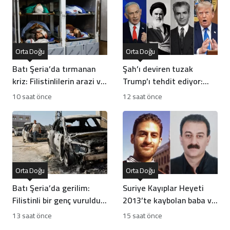
Orta Doğu
Orta Doğu
Batı Şeria’da tırmanan
Şah’ı deviren tuzak
kriz: Filistinlilerin arazi ve
Trump’ı tehdit ediyor:
mülklerine baskı artıyor
Batı İran rejiminin
10 saat önce
12 saat önce
direncini neden yanlış
anlıyor
Orta Doğu
Orta Doğu
Batı Şeria’da gerilim:
Suriye Kayıplar Heyeti
Filistinli bir genç vuruldu,
2013’te kaybolan baba ve
sınıflar yıkıldı
oğlun akıbetini açıkladı
13 saat önce
15 saat önce