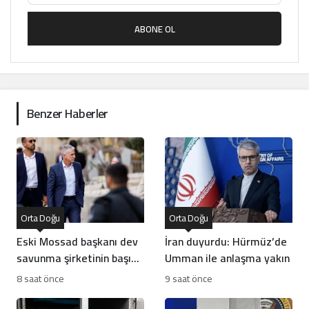
ABONE OL
Benzer Haberler
Orta Doğu
Orta Doğu
Eski Mossad başkanı dev
İran duyurdu: Hürmüz’de
savunma şirketinin başına
Umman ile anlaşma yakın
geçti
8 saat önce
9 saat önce