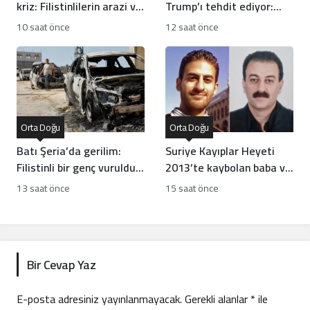
kriz: Filistinlilerin arazi ve
Trump’ı tehdit ediyor:
mülklerine baskı artıyor
Batı İran rejiminin
10 saat önce
12 saat önce
direncini neden yanlış
anlıyor
Orta Doğu
Orta Doğu
Batı Şeria’da gerilim:
Suriye Kayıplar Heyeti
Filistinli bir genç vuruldu,
2013’te kaybolan baba ve
sınıflar yıkıldı
oğlun akıbetini açıkladı
13 saat önce
15 saat önce
Bir Cevap Yaz
E-posta adresiniz yayınlanmayacak.
Gerekli alanlar
*
ile