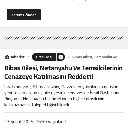
Yorum Gönder
Haberler
Orta Doğu
Bibas Ailesi, Netanyahu Ve
Temsilcilerinin Cenazeye
Bibas Ailesi, Netanyahu Ve Temsilcilerinin
Katılmasını Reddetti
Cenazeye Katılmasını Reddetti
İsrail medyası, Bibas ailesinin, Gazze'den yakınlarının naaşları
yeni teslim alınan üç aile üyesinin cenazesine İsrail Başbakanı
Binyamin Netanyahu hükümetinden hiçbir temsilcinin
katılmamasını talep ettiğini bildirdi.
23 Şubat 2025, 16:59
yayınlandı