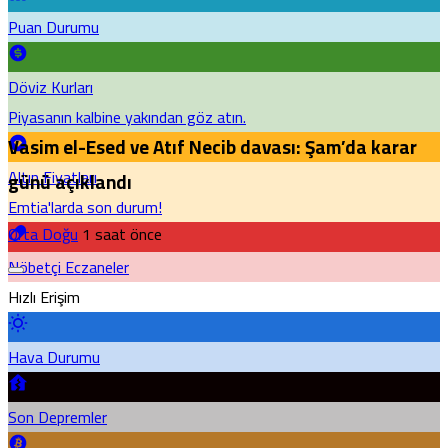
Puan Durumu
Döviz Kurları
Piyasanın kalbine yakından göz atın.
Vasim el-Esed ve Atıf Necib davası: Şam’da karar
Altın Fiyatları
günü açıklandı
Emtia'larda son durum!
Orta Doğu
1 saat önce
Nöbetçi Eczaneler
Hızlı Erişim
Hava Durumu
Son Depremler