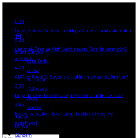
Son Gelişmeler
6:20
Güney Lübnan’da bubi tuzaklı patlama: 2 İsrail askeri öldü
5:20
Vasim el-Esed ve Atıf Necib davası: Şam’da karar günü
İslam Dünyası
açıklandı
Orta Doğu
4:23
Afrika
ABD’de Abdul El-Sayed’e dijital lincin arkasında kim var?
Balkanlar
3:35
Kafkasya
Libya’da kaos tırmanıyor: Çatışmalar, ölümler ve firar!
Asya
2:45
Körfez
Kalandiya baskını: İsrail kampı tasfiye etmeyi mi
Türkiye
hedefliyor?
Dünya
Gündem