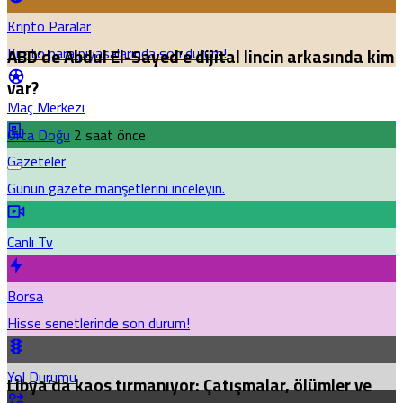
Kripto Paralar
Kripto para piyasalarında son durum!
ABD’de Abdul El-Sayed’e dijital lincin arkasında kim
var?
Maç Merkezi
Orta Doğu
2 saat önce
Gazeteler
Günün gazete manşetlerini inceleyin.
Canlı Tv
Borsa
Hisse senetlerinde son durum!
Yol Durumu
Libya’da kaos tırmanıyor: Çatışmalar, ölümler ve