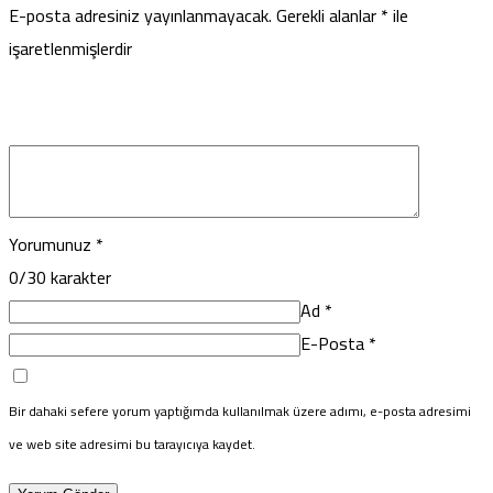
E-posta adresiniz yayınlanmayacak.
Gerekli alanlar
*
ile
işaretlenmişlerdir
Yorumunuz
*
0
/30 karakter
Ad
*
E-Posta
*
Bir dahaki sefere yorum yaptığımda kullanılmak üzere adımı, e-posta adresimi
ve web site adresimi bu tarayıcıya kaydet.