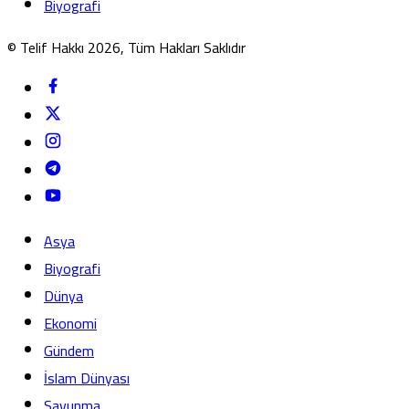
Biyografi
© Telif Hakkı 2026, Tüm Hakları Saklıdır
Asya
Biyografi
Dünya
Ekonomi
Gündem
İslam Dünyası
Savunma