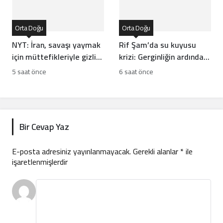
Orta Doğu
Orta Doğu
NYT: İran, savaşı yaymak
Rif Şam’da su kuyusu
için müttefikleriyle gizli
krizi: Gerginliğin ardından
plan yaptı
bölgede sakinlik sağlandı
5 saat önce
6 saat önce
Bir Cevap Yaz
E-posta adresiniz yayınlanmayacak.
Gerekli alanlar
*
ile
işaretlenmişlerdir