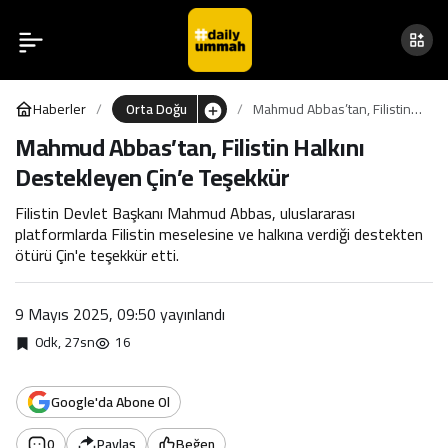
Mahmud Abbas’tan, Filistin
0
Halkını Destekleyen Çin’e
Haberler
Orta Doğu
Mahmud Abbas’tan, Filistin
Teşekkür
Halkını Destekleyen Çin’e
Mahmud Abbas’tan, Filistin Halkını
Teşekkür
Destekleyen Çin’e Teşekkür
Filistin Devlet Başkanı Mahmud Abbas, uluslararası
platformlarda Filistin meselesine ve halkına verdiği destekten
ötürü Çin'e teşekkür etti.
9 Mayıs 2025, 09:50
yayınlandı
0dk, 27sn
16
Google'da Abone Ol
0
Paylaş
Beğen