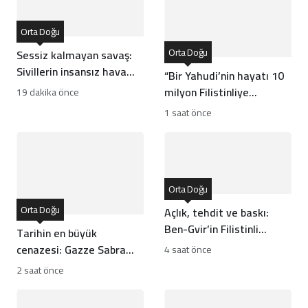
Orta Doğu
Orta Doğu
Sessiz kalmayan savaş:
Sivillerin insansız hava
“Bir Yahudi’nin hayatı 10
araçları altındaki yaşamı
milyon Filistinliye
19 dakika önce
bedeldir”: Yerleşimci
1 saat önce
avukatın sözleri infial
yarattı
Orta Doğu
Orta Doğu
Açlık, tehdit ve baskı:
Ben-Gvir’in Filistinli
Tarihin en büyük
tutuklulara yönelik
cenazesi: Gazze Sabra
4 saat önce
karnesi
katliamı kurbanlarını
2 saat önce
uğurluyor