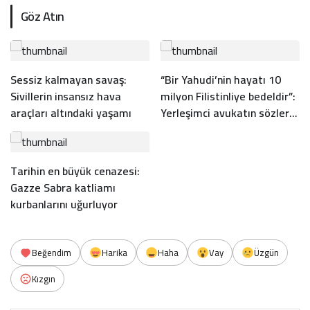
Göz Atın
Sessiz kalmayan savaş:
“Bir Yahudi’nin hayatı 10
Sivillerin insansız hava
milyon Filistinliye bedeldir”:
araçları altındaki yaşamı
Yerleşimci avukatın sözleri
infial yarattı
Tarihin en büyük cenazesi:
Gazze Sabra katliamı
kurbanlarını uğurluyor
Beğendim
Harika
Haha
Vay
Üzgün
Kızgın