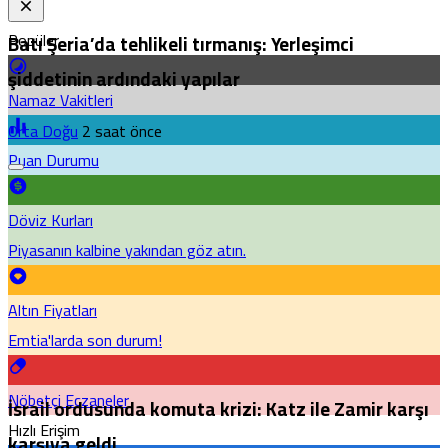
Popüler
Batı Şeria’da tehlikeli tırmanış: Yerleşimci
şiddetinin ardındaki yapılar
Namaz Vakitleri
Orta Doğu
2 saat önce
Puan Durumu
Döviz Kurları
Piyasanın kalbine yakından göz atın.
Altın Fiyatları
Emtia'larda son durum!
Nöbetçi Eczaneler
İsrail ordusunda komuta krizi: Katz ile Zamir karşı
Hızlı Erişim
karşıya geldi