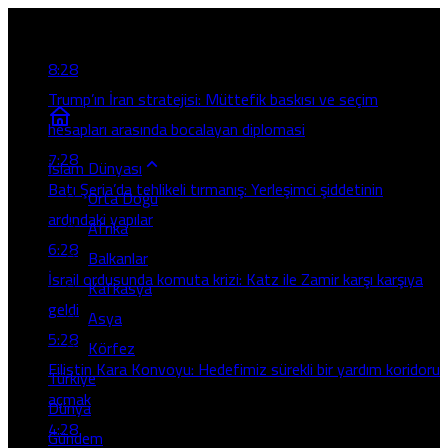
Son Gelişmeler
8:28
Trump’ın İran stratejisi: Müttefik baskısı ve seçim
hesapları arasında bocalayan diplomasi
7:28
İslam Dünyası
Batı Şeria’da tehlikeli tırmanış: Yerleşimci şiddetinin
Orta Doğu
ardındaki yapılar
Afrika
6:28
Balkanlar
İsrail ordusunda komuta krizi: Katz ile Zamir karşı karşıya
Kafkasya
geldi
Asya
5:28
Körfez
Filistin Kara Konvoyu: Hedefimiz sürekli bir yardım koridoru
Türkiye
açmak
Dünya
4:28
Gündem