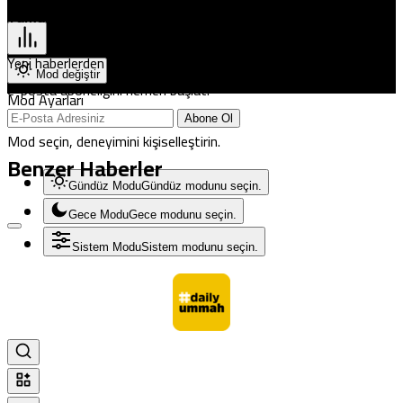
Pristina
Tamamen Ücretsiz Olarak Bültenimize Abone Olabilirsin
Yeni haberlerden haberdar olmak için fırsatı kaçırma ve ücretsiz
Mod değiştir
e-posta aboneliğini hemen başlat.
Mod Ayarları
Abone Ol
Mod seçin, deneyimini kişiselleştirin.
Benzer Haberler
Gündüz Modu
Gündüz modunu seçin.
Gece Modu
Gece modunu seçin.
Sistem Modu
Sistem modunu seçin.