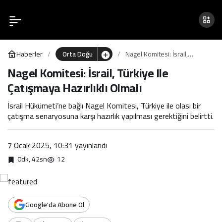
Nagel Komitesi: İsrail,
0
Türkiye Ile Çatışmaya
Haberler
Orta Doğu
Nagel Komitesi: İsrail,
Hazırlıklı Olmalı
Türkiye Ile Çatışmaya
Nagel Komitesi: İsrail, Türkiye Ile
Hazırlıklı Olmalı
Çatışmaya Hazırlıklı Olmalı
İsrail Hükümeti’ne bağlı Nagel Komitesi, Türkiye ile olası bir
çatışma senaryosuna karşı hazırlık yapılması gerektiğini belirtti.
7 Ocak 2025, 10:31
yayınlandı
0dk, 42sn
12
Google'da Abone Ol