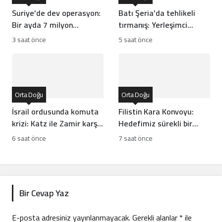
Suriye’de dev operasyon:
Batı Şeria’da tehlikeli
Bir ayda 7 milyon
tırmanış: Yerleşimci
captagon ele geçirildi
şiddetinin ardındaki
3 saat önce
5 saat önce
yapılar
Orta Doğu
Orta Doğu
İsrail ordusunda komuta
Filistin Kara Konvoyu:
krizi: Katz ile Zamir karşı
Hedefimiz sürekli bir
karşıya geldi
yardım koridoru açmak
6 saat önce
7 saat önce
Bir Cevap Yaz
E-posta adresiniz yayınlanmayacak.
Gerekli alanlar
*
ile