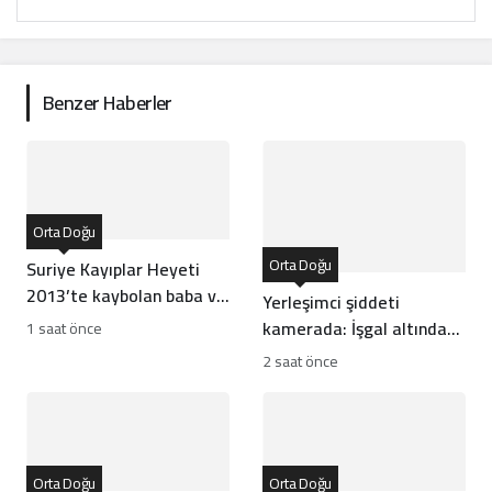
Benzer Haberler
Orta Doğu
Orta Doğu
Suriye Kayıplar Heyeti
2013’te kaybolan baba ve
Yerleşimci şiddeti
oğlun akıbetini açıkladı
kamerada: İşgal altındaki
1 saat önce
Batı Şeria’da çocuğa
2 saat önce
silahlı saldırı
Orta Doğu
Orta Doğu