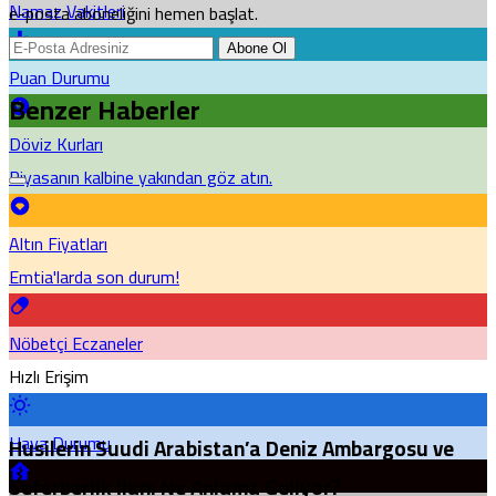
Namaz Vakitleri
e-posta aboneliğini hemen başlat.
Abone Ol
Puan Durumu
Benzer Haberler
Döviz Kurları
Piyasanın kalbine yakından göz atın.
Altın Fiyatları
Emtia'larda son durum!
Nöbetçi Eczaneler
Hızlı Erişim
Hava Durumu
Husilerin Suudi Arabistan’a Deniz Ambargosu ve
Seferberlik İlanı Ne Anlama Geliyor?