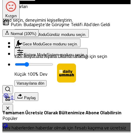
Mod Ayarları
Kızgın
Mod seçin, deneyimini kişiselleştirin.
Putin: Budapeşte’de Görüşme Teklifi Abd’den Geldi
Normal (100%)
Gündüz Modu
Gündüz modunu seçin.
Gece Modu
Gece modunu seçin.
Yazı Boyutunu Ayarla
Okuma rahatlığı için seçin
Sistem Modu
Sistem modunu seçin.
Küçük
100%
Dev
Varsayılana dön
0
Paylaş
Tamamen Ücretsiz Olarak Bültenimize Abone Olabilirsin
Popüler
Yeni haberlerden haberdar olmak için fırsatı kaçırma ve ücretsiz