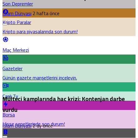
Son Depremler
İslam Dünyası
2 hafta önce
Kripto Paralar
Kripto para piyasalarında son durum!
Maç Merkezi
Gazeteler
Günün gazete manşetlerini inceleyin.
Canlı Tv
Mülteci kamplarında hac krizi: Kontenjan darbe
vurdu
Borsa
Hisse senetlerinde son durum!
İslam Dünyası
2 ay önce