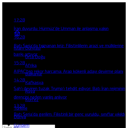
Son Gelişmeler
17:28
İran duyurdu: Hürmüz’de Umman ile anlaşma yakın
16:28
Batı Şeria’da tırmanan kriz: Filistinlilerin arazi ve mülklerine
İslam Dünyası
baskı artıyor
Orta Doğu
15:28
Afrika
AIPAC’ten rekor harcama: Arap kökenli adayı devirme planı
Balkanlar
14:28
Kafkasya
Şah’ı deviren tuzak Trump’ı tehdit ediyor: Batı İran rejiminin
Asya
direncini neden yanlış anlıyor
Körfez
13:28
Türkiye
Batı Şeria’da gerilim: Filistinli bir genç vuruldu, sınıflar yıkıldı
Dünya
Gündem