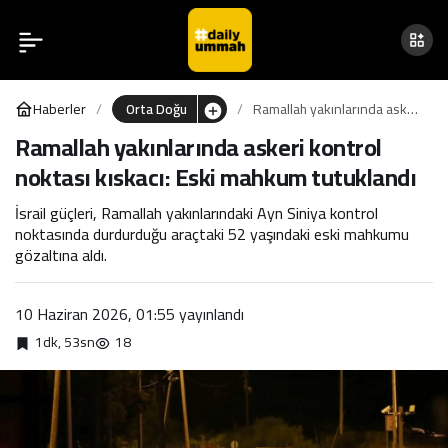
Ramallah yakınlarında
0
Paylaş
askeri kontrol noktası
Haberler
Orta Doğu
Ramallah yakınlarında askeri
kıskacı: Eski mahkum
kontrol noktası kıskacı: Eski
Ramallah yakınlarında askeri kontrol
mahkum tutuklandı
noktası kıskacı: Eski mahkum tutuklandı
tutuklandı
İsrail güçleri, Ramallah yakınlarındaki Ayn Siniya kontrol
noktasında durdurduğu araçtaki 52 yaşındaki eski mahkumu
gözaltına aldı.
10 Haziran 2026, 01:55
yayınlandı
1dk, 53sn
18