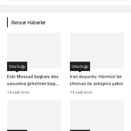
Benzer Haberler
Orta Doğu
Orta Doğu
Eski Mossad başkanı dev
İran duyurdu: Hürmüz’de
savunma şirketinin başına
Umman ile anlaşma yakın
geçti
18 saat önce
19 saat önce