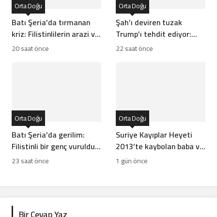
Orta Doğu
Orta Doğu
Batı Şeria’da tırmanan
Şah’ı deviren tuzak
kriz: Filistinlilerin arazi ve
Trump’ı tehdit ediyor:
mülklerine baskı artıyor
Batı İran rejiminin
20 saat önce
22 saat önce
direncini neden yanlış
anlıyor
Orta Doğu
Orta Doğu
Batı Şeria’da gerilim:
Suriye Kayıplar Heyeti
Filistinli bir genç vuruldu,
2013’te kaybolan baba ve
sınıflar yıkıldı
oğlun akıbetini açıkladı
23 saat önce
1 gün önce
Bir Cevap Yaz