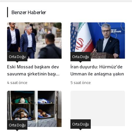
Benzer Haberler
Orta Doğu
Orta Doğu
Eski Mossad başkanı dev
İran duyurdu: Hürmüz’de
savunma şirketinin başına
Umman ile anlaşma yakın
geçti
4 saat önce
5 saat önce
Orta Doğu
Orta Doğu