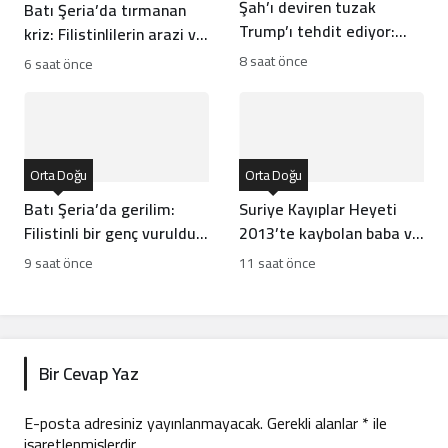
Şah’ı deviren tuzak
Batı Şeria’da tırmanan
Trump’ı tehdit ediyor:
kriz: Filistinlilerin arazi ve
Batı İran rejiminin
mülklerine baskı artıyor
8 saat önce
6 saat önce
direncini neden yanlış
anlıyor
Orta Doğu
Orta Doğu
Batı Şeria’da gerilim:
Suriye Kayıplar Heyeti
Filistinli bir genç vuruldu,
2013’te kaybolan baba ve
sınıflar yıkıldı
oğlun akıbetini açıkladı
9 saat önce
11 saat önce
Bir Cevap Yaz
E-posta adresiniz yayınlanmayacak.
Gerekli alanlar
*
ile
işaretlenmişlerdir