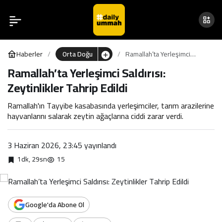
Ramallah’ta Yerleşimci
0
Saldırısı: Zeytinlikler
Haberler
Orta Doğu
Ramallah’ta Yerleşimci
Tahrip Edildi
Saldırısı: Zeytinlikler Tahrip
Ramallah’ta Yerleşimci Saldırısı:
Edildi
Zeytinlikler Tahrip Edildi
Ramallah'ın Tayyibe kasabasında yerleşimciler, tarım arazilerine
hayvanlarını salarak zeytin ağaçlarına ciddi zarar verdi.
3 Haziran 2026, 23:45
yayınlandı
1dk, 29sn
15
Google'da Abone Ol