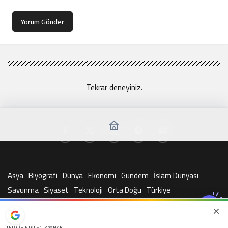
Yorum Gönder
Tekrar deneyiniz.
Asya
Biyografi
Dünya
Ekonomi
Gündem
İslam Dünyası
Savunma
Siyaset
Teknoloji
Orta Doğu
Türkiye
© Telif Hakkı 2026, Tüm Hakları Saklıdır
TERCIH EDILEN KAYNAK