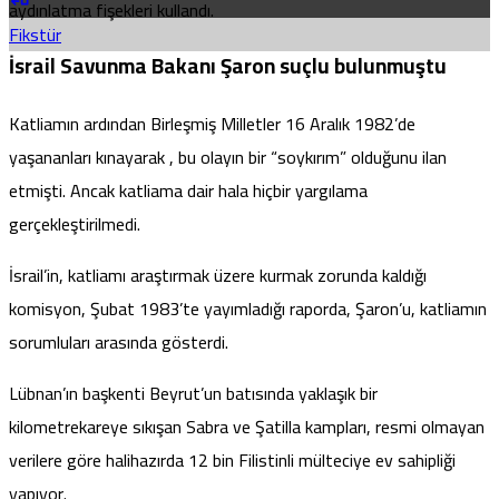
aydınlatma fişekleri kullandı.
Fikstür
İsrail Savunma Bakanı Şaron suçlu bulunmuştu
Katliamın ardından Birleşmiş Milletler 16 Aralık 1982’de
yaşananları kınayarak , bu olayın bir “soykırım” olduğunu ilan
etmişti. Ancak katliama dair hala hiçbir yargılama
gerçekleştirilmedi.
İsrail’in, katliamı araştırmak üzere kurmak zorunda kaldığı
komisyon, Şubat 1983’te yayımladığı raporda, Şaron’u, katliamın
sorumluları arasında gösterdi.
Lübnan’ın başkenti Beyrut’un batısında yaklaşık bir
kilometrekareye sıkışan Sabra ve Şatilla kampları, resmi olmayan
verilere göre
halihazırda 12 bin Filistinli mülteciye ev sahipliği
yapıyor.