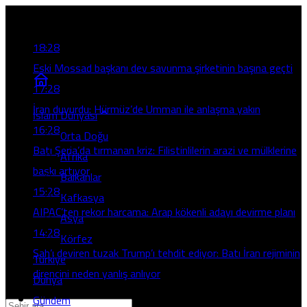
Son Gelişmeler
18:28
Eski Mossad başkanı dev savunma şirketinin başına geçti
17:28
İran duyurdu: Hürmüz’de Umman ile anlaşma yakın
İslam Dünyası
16:28
Orta Doğu
Batı Şeria’da tırmanan kriz: Filistinlilerin arazi ve mülklerine
Afrika
baskı artıyor
Balkanlar
15:28
Kafkasya
AIPAC’ten rekor harcama: Arap kökenli adayı devirme planı
Asya
14:28
Körfez
Şah’ı deviren tuzak Trump’ı tehdit ediyor: Batı İran rejiminin
Türkiye
direncini neden yanlış anlıyor
Dünya
Gündem