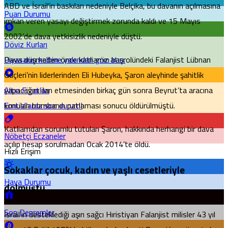
ABD ve İsrail’in baskıları nedeniyle Belçika, bu davanın açılmasına
Puan Durumu
imkan veren yasayı değiştirmek zorunda kaldı ve 15 Mayıs
2002’de dava yetkisizlik nedeniyle düştü.
Döviz Kurları
Piyasanın kalbine yakından göz atın.
Dava düşmeden önce katliamın başrolündeki Falanjist Lübnan
Güçleri’nin liderlerinden Eli Hubeyka, Şaron aleyhinde şahitlik
Altın Fiyatları
yapacağını ilan etmesinden birkaç gün sonra Beyrut’ta aracına
Emtia'larda son durum!
konulan bombanın patlaması sonucu öldürülmüştü.
Katliamdan sorumlu tutulan Şaron, hakkında herhangi bir dava
Nöbetçi Eczaneler
açılıp hesap sorulmadan Ocak 2014’te öldü.
Hızlı Erişim
Sokaklar çocuk, kadın ve yaşlı cesetleriyle
Hava Durumu
dolmuştu
Son Depremler
İsrail’in desteklediği aşırı sağcı Hıristiyan Falanjist milisler 43 yıl