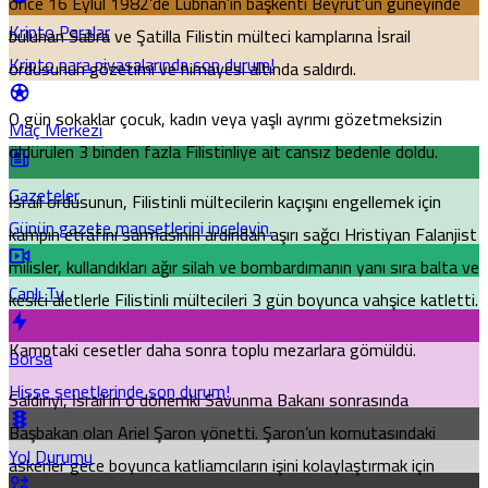
önce 16 Eylül 1982’de Lübnan’ın başkenti Beyrut’un güneyinde
Kripto Paralar
bulunan Sabra ve Şatilla Filistin mülteci kamplarına İsrail
Kripto para piyasalarında son durum!
ordusunun gözetimi ve himayesi altında saldırdı.
O gün sokaklar çocuk, kadın veya yaşlı ayrımı gözetmeksizin
Maç Merkezi
öldürülen 3 binden fazla Filistinliye ait cansız bedenle doldu.
Gazeteler
İsrail ordusunun, Filistinli mültecilerin kaçışını engellemek için
Günün gazete manşetlerini inceleyin.
kampın etrafını sarmasının ardından aşırı sağcı Hristiyan Falanjist
milisler, kullandıkları ağır silah ve bombardımanın yanı sıra balta ve
Canlı Tv
kesici aletlerle Filistinli mültecileri 3 gün boyunca vahşice katletti.
Kamptaki cesetler daha sonra toplu mezarlara gömüldü.
Borsa
Hisse senetlerinde son durum!
Saldırıyı, İsrail’in o dönemki Savunma Bakanı sonrasında
Başbakan olan Ariel Şaron yönetti. Şaron’un komutasındaki
Yol Durumu
askerler gece boyunca katliamcıların işini kolaylaştırmak için