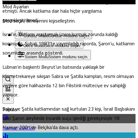
yaşananları kınayarak , bu olayın bir “soykırım” olduğunu ilan
Mod Ayarları
etmişti. Ancak katliama dair hala hiçbir yargılama
gerçekleştirilmedi.
Mod seçin, deneyimini kişiselleştirin.
İsrail’in, katliamı araştırmak üzere kurmak zorunda kaldığı
Gündüz Modu
Gündüz modunu seçin.
komisyon, Şubat 1983’te yayımladığı raporda, Şaron’u, katliamın
Gece Modu
Gece modunu seçin.
sorumluları arasında gösterdi.
Sistem Modu
Sistem modunu seçin.
Lübnan’ın başkenti Beyrut’un batısında yaklaşık bir
kilometrekareye sıkışan Sabra ve Şatilla kampları, resmi olmayan
verilere göre
halihazırda 12 bin Filistinli mülteciye ev sahipliği
yapıyor.
Sabra ve Şatila katliamından sağ kurtulan 23 kişi, İsrail Başbakanı
Popüler
olan Şaron aleyhinde insanlık suçu işlediği gerekçesiyle 18
Haziran 2001’de Belçika’da dava açtı.
Namaz Vakitleri