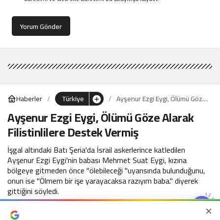
Yorum Gönder
Haberler
Türkiye
Ayşenur Ezgi Eygi, Ölümü Göze
Alarak Filistinlilere Destek
Ayşenur Ezgi Eygi, Ölümü Göze Alarak
Vermiş
Filistinlilere Destek Vermiş
İşgal altındaki Batı Şeria'da İsrail askerlerince katledilen
Ayşenur Ezgi Eygi'nin babası Mehmet Suat Eygi, kızına
bölgeye gitmeden önce "ölebileceği "uyarısında bulunduğunu,
onun ise "Ölmem bir işe yarayacaksa razıyım baba." diyerek
gittiğini söyledi.
16 Eylül 2024, 11:19
yayınlandı