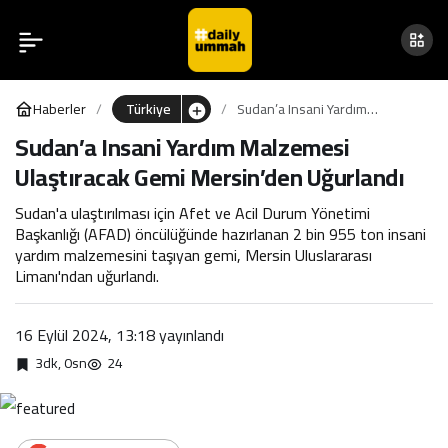
Ayşenur Ezgi Eygi, Ölümü
0
Paylaş
Göze Alarak Filistinlilere
Haberler
Türkiye
Sudan’a Insani Yardım
Destek Vermiş
Malzemesi Ulaştıracak Gemi
Sudan’a Insani Yardım Malzemesi
Mersin’den Uğurlandı
Ulaştıracak Gemi Mersin’den Uğurlandı
Sudan'a ulaştırılması için Afet ve Acil Durum Yönetimi
Başkanlığı (AFAD) öncülüğünde hazırlanan 2 bin 955 ton insani
yardım malzemesini taşıyan gemi, Mersin Uluslararası
Limanı'ndan uğurlandı.
16 Eylül 2024, 13:18
yayınlandı
3dk, 0sn
24