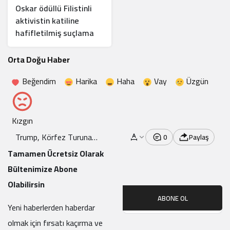
Oskar ödüllü Filistinli
aktivistin katiline
hafifletilmiş suçlama
Orta Doğu Haber
Beğendim
Harika
Haha
Vay
Üzgün
Kızgın
Trump, Körfez Turuna
0
Paylaş
Başladı
Tamamen Ücretsiz Olarak
Bültenimize Abone
Olabilirsin
ABONE OL
Yeni haberlerden haberdar
olmak için fırsatı kaçırma ve