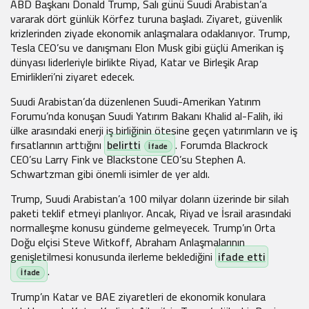
ABD Başkanı Donald Trump, Salı günü Suudi Arabistan’a
vararak dört günlük Körfez turuna başladı. Ziyaret, güvenlik
krizlerinden ziyade ekonomik anlaşmalara odaklanıyor. Trump,
Tesla CEO’su ve danışmanı Elon Musk gibi güçlü Amerikan iş
dünyası liderleriyle birlikte Riyad, Katar ve Birleşik Arap
Emirlikleri’ni ziyaret edecek.
Suudi Arabistan’da düzenlenen Suudi-Amerikan Yatırım
Forumu’nda konuşan Suudi Yatırım Bakanı Khalid al-Falih, iki
ülke arasındaki enerji iş birliğinin ötesine geçen yatırımların ve iş
fırsatlarının arttığını
belirtti
. Forumda Blackrock
CEO’su Larry Fink ve Blackstone CEO’su Stephen A.
Schwartzman gibi önemli isimler de yer aldı.
Trump, Suudi Arabistan’a 100 milyar doların üzerinde bir silah
paketi teklif etmeyi planlıyor. Ancak, Riyad ve İsrail arasındaki
normalleşme konusu gündeme gelmeyecek. Trump’ın Orta
Doğu elçisi Steve Witkoff, Abraham Anlaşmalarının
genişletilmesi konusunda ilerleme beklediğini
ifade etti
.
Trump’ın Katar ve BAE ziyaretleri de ekonomik konulara