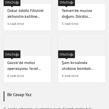
Orta Doğu
Orta Doğu
Oskar ödüllü Filistinli
Yemen’de mucize
aktivistin katiline
doğum: Dördüz
hafifletilmiş suçlama
beklerken beşiz bebek
4 saat önce
5 saat önce
dünyaya geldi
Orta Doğu
Orta Doğu
Gazze’de moloz
Şam kırsalında
operasyonu: İsrail
otobüse bombalı
soykırım kanıtlarını mı
saldırı: 2 ölü, 14 yaralı
6 saat önce
6 saat önce
yok ediyor?
Bir Cevap Yaz
E-posta adresiniz yayınlanmayacak.
Gerekli alanlar
*
ile