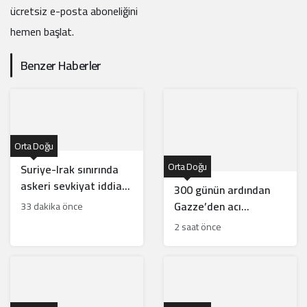
ücretsiz e-posta aboneliğini
hemen başlat.
Benzer Haberler
Orta Doğu
Orta Doğu
Suriye-Irak sınırında
askeri sevkiyat iddiası:
300 günün ardından
Görüntüler gerçek mi?
Gazze’den acı
33 dakika önce
tanıklıklar: Ateşkes
2 saat önce
sadece medyatik bir
balondan ibaret