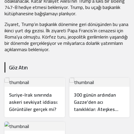
odaklanacak. Katar Kraliyet Ailesi’nin Trump’a lüks bir Boeing
747-8 hediye etmesi bekleniyor. Trump, bu uçağı başkanlık
kütüphanesine bağışlamayı planlıyor.
Ziyaret, Trump’ın başkanlık dönemine geri dönüşünden bu yana
ikinci yurt dışı gezisi. İlk ziyareti Papa Francis’in cenazesi için
Roma’ya olmuştu. Körfez turu, jeopolitik gerilimlerin yaşandığı
bir dönemde gerçekleşiyor ve milyarlarca dolarlık yatırımların
açıklanması bekleniyor.
Göz Atın
Suriye-Irak sınırında
300 günün ardından
askeri sevkiyat iddiası:
Gazze’den acı
Görüntüler gerçek mi?
tanıklıklar: Ateşkes
sadece medyatik bir
balondan ibaret