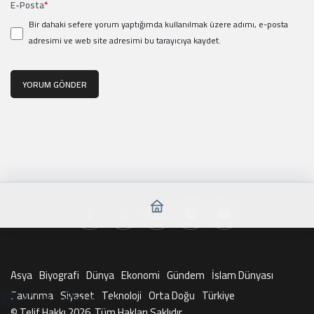
E-Posta
*
Bir dahaki sefere yorum yaptığımda kullanılmak üzere adımı, e-posta
adresimi ve web site adresimi bu tarayıcıya kaydet.
YORUM GÖNDER
Asya
Biyografi
Dünya
Ekonomi
Gündem
İslam Dünyası
Savunma
Siyaset
Teknoloji
Orta Doğu
Türkiye
KAI ile Sohbet Et
© Telif Hakkı 2026, Tüm Hakları Saklıdır