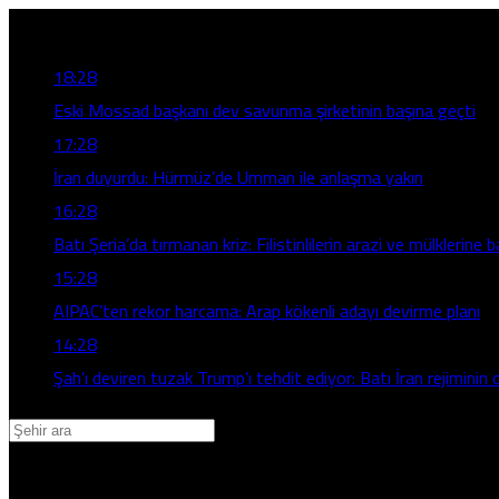
Son Gelişmeler
18:28
Eski Mossad başkanı dev savunma şirketinin başına geçti
17:28
İran duyurdu: Hürmüz’de Umman ile anlaşma yakın
16:28
Batı Şeria’da tırmanan kriz: Filistinlilerin arazi ve mülklerine b
15:28
AIPAC’ten rekor harcama: Arap kökenli adayı devirme planı
14:28
Şah’ı deviren tuzak Trump’ı tehdit ediyor: Batı İran rejiminin d
Adana
Adıyaman