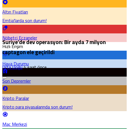
Altın Fiyatları
Emtia'larda son durum!
Nöbetçi Eczaneler
Suriye’de dev operasyon: Bir ayda 7 milyon
Hızlı Erişim
captagon ele geçirildi
Hava Durumu
Orta Doğu
4 saat önce
Son Depremler
Kripto Paralar
Kripto para piyasalarında son durum!
Maç Merkezi