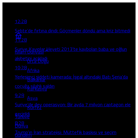
Son Gelişmeler
12:28
Sebte’de fırtına dindi: Göçmenler döndü ama kriz bitmedi
11:28
Suriye Kayıplar Heyeti 2013’te kaybolan baba ve oğlun
İslam Dünyası
akıbetini açıkladı
Orta Doğu
10:28
Afrika
Yerleşimci şiddeti kamerada: İşgal altındaki Batı Şeria’da
Balkanlar
çocuğa silahlı saldırı
Kafkasya
9:28
Asya
Suriye’de dev operasyon: Bir ayda 7 milyon captagon ele
Körfez
geçirildi
Türkiye
8:28
Dünya
Trump’ın İran stratejisi: Müttefik baskısı ve seçim
Gündem