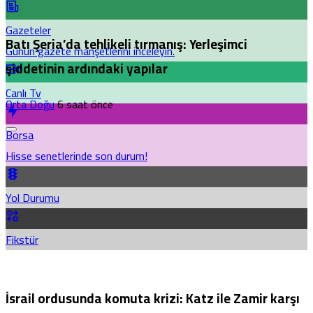
Gazeteler
Batı Şeria’da tehlikeli tırmanış: Yerleşimci
Günün gazete manşetlerini inceleyin.
şiddetinin ardındaki yapılar
Canlı Tv
Orta Doğu
6 saat önce
Borsa
Hisse senetlerinde son durum!
Yol Durumu
Fikstür
İsrail ordusunda komuta krizi: Katz ile Zamir karşı