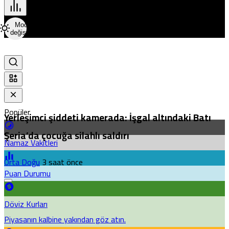
Mod
değiştir
Popüler
Yerleşimci şiddeti kamerada: İşgal altındaki Batı
Şeria’da çocuğa silahlı saldırı
Namaz Vakitleri
Orta Doğu
3 saat önce
Puan Durumu
Döviz Kurları
Piyasanın kalbine yakından göz atın.