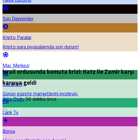
Son Depremler
Kripto Paralar
Kripto para piyasalarında son durum!
Maç Merkezi
İsrail ordusunda komuta krizi: Katz ile Zamir karşı
karşıya geldi
Gazeteler
Günün gazete manşetlerini inceleyin.
Orta Doğu
56 dakika önce
Canlı Tv
Borsa