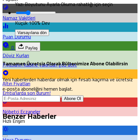
Yazı Boyutunu Ayarla
Okuma rahatlığı için seçin
Namaz Vakitleri
Küçük
100%
Dev
Varsayılana dön
Puan Durumu
0
Paylaş
Döviz Kurları
Tamamen Ücretsiz Olarak Bültenimize Abone Olabilirsin
Piyasanın kalbine yakından göz atın.
Yeni haberlerden haberdar olmak için fırsatı kaçırma ve ücretsiz
Altın Fiyatları
e-posta aboneliğini hemen başlat.
Emtia'larda son durum!
Abone Ol
Nöbetçi Eczaneler
Benzer Haberler
Hızlı Erişim
Hava Durumu