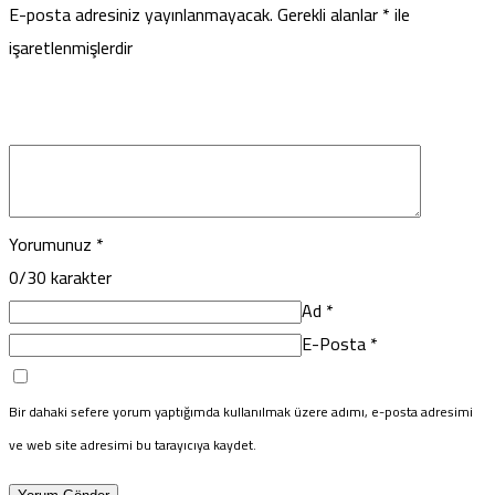
E-posta adresiniz yayınlanmayacak.
Gerekli alanlar
*
ile
işaretlenmişlerdir
Yorumunuz
*
0
/30 karakter
Ad
*
E-Posta
*
Bir dahaki sefere yorum yaptığımda kullanılmak üzere adımı, e-posta adresimi
ve web site adresimi bu tarayıcıya kaydet.