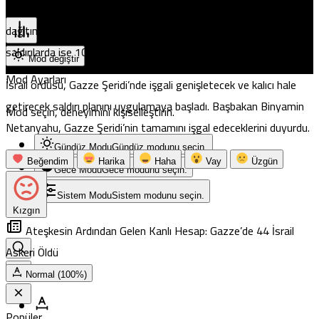
Pristina
İnsani Yardım Vakfı” tarafından insani yardım adı altında kurulan
dağıtım bölgelerinde Filistinlilerin hedef alındığı sistematik
saldırılarda ise 1026 kişi öldürüldü, 6 bin 563 kişi yaralandı.
Mod değiştir
Mod Ayarları
İsrail ordusu, Gazze Şeridi’nde işgali genişletecek ve kalıcı hale
getirecek saldırı planını uygulamaya başladı. Başbakan Binyamin
Mod seçin, deneyimini kişiselleştirin.
Netanyahu, Gazze Şeridi’nin tamamını işgal edeceklerini duyurdu.
Gündüz Modu
Gündüz modunu seçin.
Beğendim
Harika
Haha
Vay
Üzgün
Gece Modu
Gece modunu seçin.
Sistem Modu
Sistem modunu seçin.
Kızgın
Ateşkesin Ardından Gelen Kanlı Hesap: Gazze’de 44 İsrail
Askeri Öldü
Normal (100%)
Popüler