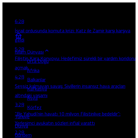
Son Gelişmeler
6:28
İsrail ordusunda komuta krizi: Katz ile Zamir karşı karşıya
geldi
5:28
İslam Dünyası
Filistin Kara Konvoyu: Hedefimiz sürekli bir yardım koridoru
Orta Doğu
açmak
Afrika
4:28
Balkanlar
Sessiz kalmayan savaş: Sivillerin insansız hava araçları
Kafkasya
altındaki yaşamı
Asya
3:28
Körfez
“Bir Yahudi’nin hayatı 10 milyon Filistinliye bedeldir”:
Türkiye
Yerleşimci avukatın sözleri infial yarattı
Dünya
2:28
Gündem