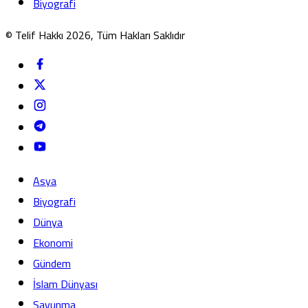
Biyografi
© Telif Hakkı 2026, Tüm Hakları Saklıdır
Asya
Biyografi
Dünya
Ekonomi
Gündem
İslam Dünyası
Savunma