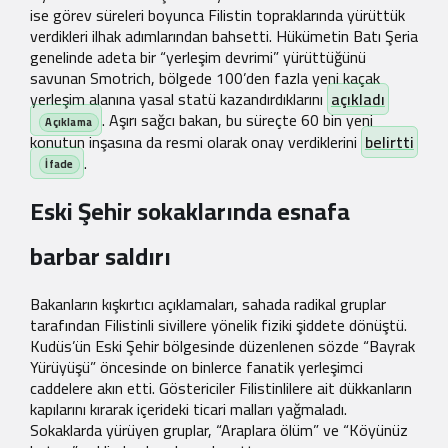
ise görev süreleri boyunca Filistin topraklarında yürüttük
verdikleri ilhak adımlarından bahsetti. Hükümetin Batı Şeria
genelinde adeta bir “yerleşim devrimi” yürüttüğünü
savunan Smotrich, bölgede 100’den fazla yeni kaçak
yerleşim alanına yasal statü kazandırdıklarını
açıkladı
. Aşırı sağcı bakan, bu süreçte 60 bin yeni
konutun inşasına da resmi olarak onay verdiklerini
belirtti
.
Eski Şehir sokaklarında esnafa
barbar saldırı
Bakanların kışkırtıcı açıklamaları, sahada radikal gruplar
tarafından Filistinli sivillere yönelik fiziki şiddete dönüştü.
Kudüs’ün Eski Şehir bölgesinde düzenlenen sözde “Bayrak
Yürüyüşü” öncesinde on binlerce fanatik yerleşimci
caddelere akın etti. Göstericiler Filistinlilere ait dükkanların
kapılarını kırarak içerideki ticari malları yağmaladı.
Sokaklarda yürüyen gruplar, “Araplara ölüm” ve “Köyünüz