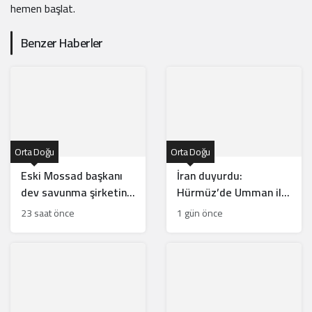
hemen başlat.
Benzer Haberler
Orta Doğu
Orta Doğu
Eski Mossad başkanı
İran duyurdu:
dev savunma şirketinin
Hürmüz’de Umman ile
başına geçti
anlaşma yakın
23 saat önce
1 gün önce