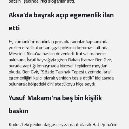
batsın” şeklinde ırkçı sloganlar attı.
Aksa’da bayrak açıp egemenlik ilan
etti
Eş zamanlı tırmandırılan provokasyonlar kapsamında
yüzlerce radikal unsur işgal polisinin koruması altında
Mescid-i Aksa’ya baskın düzenledi. Kutsal mabedin
avlusuna İsrail bayrağıyla giren Bakan Itamar Ben Gvir,
burada yaptığı konuşmada küresel tepkilere meydan
okudu. Ben Gvir, “Sözde Tapınak Tepesi üzerinde İsrail
egemenliğini kalıcı olarak yeniden tesis ettik” iddiasında
bulunarak bölgedeki dini statükoyu hiçe saydı.
Yusuf Makamı’na beş bin kişilik
baskın
Kudüs’teki gerilim dalgası eş zamanlı olarak Batı Şeria’nın