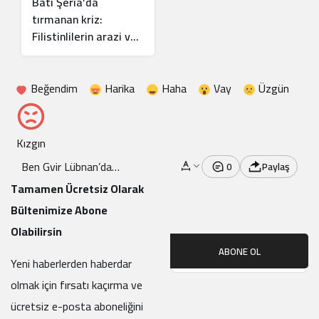
Batı Şeria’da
tırmanan kriz:
Filistinlilerin arazi ve
mülklerine baskı
artıyor
Beğendim
Harika
Haha
Vay
Üzgün
Kızgın
Ben Gvir Lübnan’da
0
Paylaş
yerleşim ve Filistinlileri
Tamamen Ücretsiz Olarak
sürgün planını açıkladı
Bültenimize Abone
Olabilirsin
ABONE OL
Yeni haberlerden haberdar
olmak için fırsatı kaçırma ve
ücretsiz e-posta aboneliğini