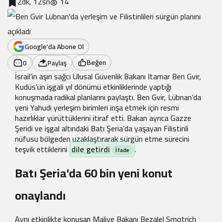
2dk, 12sn
14
Google'da Abone Ol
Beğen
0
Paylaş
İsrail’in aşırı sağcı Ulusal Güvenlik Bakanı Itamar Ben Gvir,
Kudüs’ün işgali yıl dönümü etkinliklerinde yaptığı
konuşmada radikal planlarını paylaştı. Ben Gvir, Lübnan’da
yeni Yahudi yerleşim birimleri inşa etmek için resmi
hazırlıklar yürüttüklerini itiraf etti. Bakan ayrıca Gazze
Şeridi ve işgal altındaki Batı Şeria’da yaşayan Filistinli
nüfusu bölgeden uzaklaştırarak sürgün etme sürecini
teşvik ettiklerini
dile getirdi
.
Batı Şeria’da 60 bin yeni konut
onaylandı
Aynı etkinlikte konuşan Maliye Bakanı Bezalel Smotrich