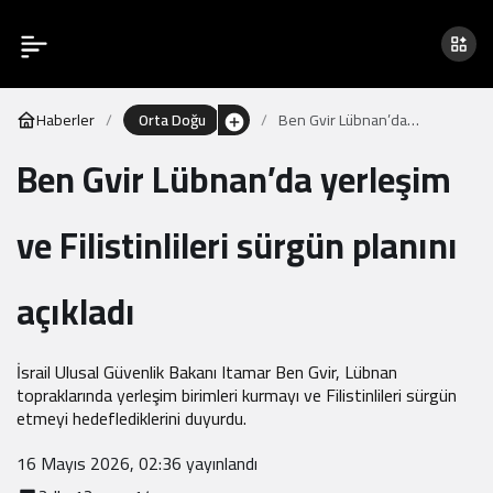
Haberler
Orta Doğu
Ben Gvir Lübnan’da
yerleşim ve Filistinlileri
Ben Gvir Lübnan’da yerleşim
sürgün planını açıkladı
ve Filistinlileri sürgün planını
açıkladı
İsrail Ulusal Güvenlik Bakanı Itamar Ben Gvir, Lübnan
topraklarında yerleşim birimleri kurmayı ve Filistinlileri sürgün
etmeyi hedeflediklerini duyurdu.
16 Mayıs 2026, 02:36
yayınlandı