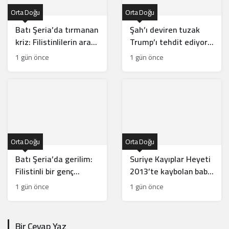
Orta Doğu
Orta Doğu
Batı Şeria’da tırmanan
Şah’ı deviren tuzak
kriz: Filistinlilerin arazi
Trump’ı tehdit ediyor:
ve mülklerine baskı
Batı İran rejiminin
1 gün önce
1 gün önce
artıyor
direncini neden yanlış
anlıyor
Orta Doğu
Orta Doğu
Batı Şeria’da gerilim:
Suriye Kayıplar Heyeti
Filistinli bir genç
2013’te kaybolan baba
vuruldu, sınıflar yıkıldı
ve oğlun akıbetini
1 gün önce
1 gün önce
açıkladı
Bir Cevap Yaz