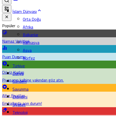
İslam Dünyası
Orta Doğu
Popüler
Afrika
Balkanlar
Namaz Vakitleri
Kafkasya
Asya
Puan Durumu
Körfez
Türkiye
Döviz Kurları
Dünya
Piyasanın kalbine yakından göz atın.
Gündem
Savunma
Altın Fiyatları
Ekonomi
Emtia'larda son durum!
Siyaset
Teknoloji