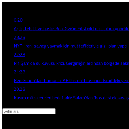
Son Gelişmeler
0:28
Açlık, tehdit ve baskı: Ben-Gvir’in Filistinli tutuklulara yönelik
23:28
NYT: İran, savaşı yaymak için müttefikleriyle gizli plan yaptı
22:28
Rif Şam’da su kuyusu krizi: Gerginliğin ardından bölgede sakin
21:28
Ben Gurion’dan Ramon’a: ABD ikmal filosunun İsrail’deki yeri 
20:28
Kasım müzakereleri hedef aldı: Salam’dan ‘boş destek savaşla
Adana
Adıyaman