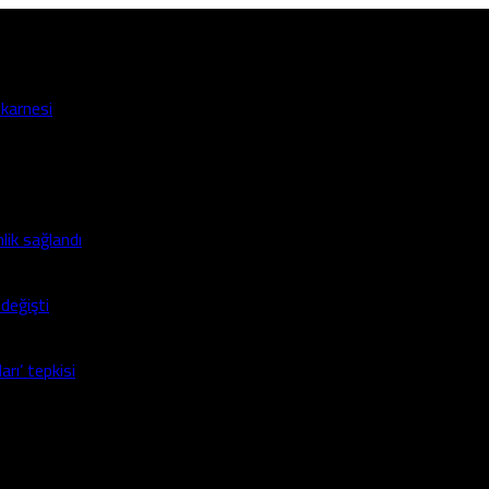
 karnesi
lik sağlandı
değişti
rı’ tepkisi