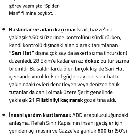
görev yapmıştı: “Spider-
Man” filmine boykot
dalgası!
Baskınlar ve adam kaçırma:
İsrail, Gazze’nin
yaklaşık %50’si üzerinde kontrolünü sürdürürken,
kendi kontrolü dışındaki alan olarak tanımlanan
“Sarı Hat”
dışına çok sayıda askeri sızma (incursion)
düzenledi. 28 Ekim’e kadar en az
dokuz
bu tür sızma
bildirildi. Bu saldırılarda ölen birçok kişi de Sarı Hat
içerisinde vuruldu. İsrail güçleri ayrıca, sınır hattı
yakınındaki evleri denetleyen veya denizde balık
tutanlar da dahil olmak üzere Şerit genelinde
yaklaşık
21 Filistinliyi kaçırarak
gözaltına aldı.
İnsani yardım kısıtlaması:
ABD arabuluculuğundaki
anlaşma, Refah Sınır Kapısı’nın insani geçişler için
yeniden açılmasını ve Gazze’ye günlük
600 tır
(50’si