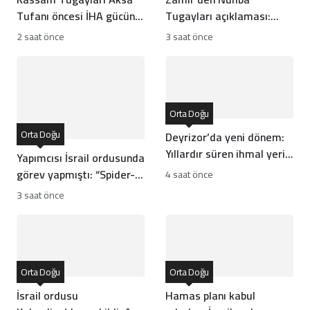
Tufanı öncesi İHA gücünü
Tugayları açıklaması:
nasıl geliştirdi?
Barış Kurulu haritası ne
2 saat önce
3 saat önce
olacak?
Orta Doğu
Orta Doğu
Deyrizor’da yeni dönem:
Yıllardır süren ihmal yerini
Yapımcısı İsrail ordusunda
kalkınmaya bırakıyor!
görev yapmıştı: “Spider-
4 saat önce
Man” filmine boykot
3 saat önce
dalgası!
Orta Doğu
Orta Doğu
İsrail ordusu
Hamas planı kabul