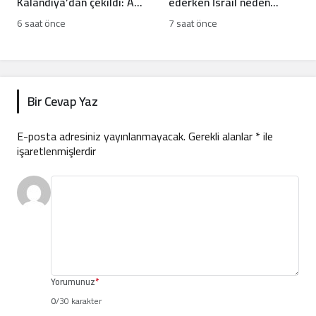
Kalandiya’dan çekildi: Ağır
ederken İsrail neden
yıkım ve toplu gözaltı
Gazze anlaşmasını
6 saat önce
7 saat önce
reddetti?
Bir Cevap Yaz
E-posta adresiniz yayınlanmayacak.
Gerekli alanlar
*
ile
işaretlenmişlerdir
Yorumunuz
*
0
/30 karakter