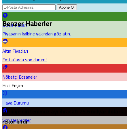
Puan Durumu
Abone Ol
Benzer Haberler
Döviz Kurları
Piyasanın kalbine yakından göz atın.
Altın Fiyatları
Emtia'larda son durum!
Nöbetçi Eczaneler
Hızlı Erişim
Hava Durumu
Türkiye’nin temmuz ayı ihracatı 25,6 milyar dolarla
Son Depremler
rekor kırdı