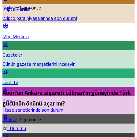
Türkiye
3 gün önce
Kripto Paralar
Kripto para piyasalarında son durum!
Maç Merkezi
Gazeteler
Günün gazete manşetlerini inceleyin.
Canlı Tv
Aoun’un Ankara ziyareti Lübnan’ın güneyinde Türk
Borsa
gücünün önünü açar mı?
Hisse senetlerinde son durum!
Türkiye
7 gün önce
Yol Durumu