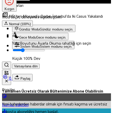
Mod Ayarları
Kızgın
Mi̇t’ten Mossad’a Darbe: İstanbul’da Iki Casus Yakalandı
Mod seçin, deneyimini kişiselleştirin.
Normal (100%)
Gündüz Modu
Gündüz modunu seçin.
Gece Modu
Gece modunu seçin.
Yazı Boyutunu Ayarla
Okuma rahatlığı için seçin
Sistem Modu
Sistem modunu seçin.
Küçük
100%
Dev
Varsayılana dön
0
Paylaş
Popüler
Tamamen Ücretsiz Olarak Bültenimize Abone Olabilirsin
Yeni haberlerden haberdar olmak için fırsatı kaçırma ve ücretsiz
Namaz Vakitleri
e-posta aboneliğini hemen başlat.