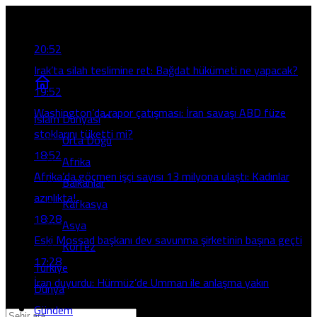
Son Gelişmeler
20:52
Irak’ta silah teslimine ret: Bağdat hükümeti ne yapacak?
19:52
Washington’da rapor çatışması: İran savaşı ABD füze
İslam Dünyası
stoklarını tüketti mi?
Orta Doğu
18:52
Afrika
Afrika’da göçmen işçi sayısı 13 milyona ulaştı: Kadınlar
Balkanlar
azınlıkta!
Kafkasya
18:28
Asya
Eski Mossad başkanı dev savunma şirketinin başına geçti
Körfez
17:28
Türkiye
İran duyurdu: Hürmüz’de Umman ile anlaşma yakın
Dünya
Gündem