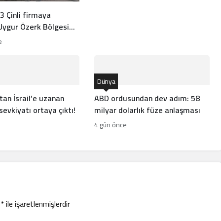
3 Çinli firmaya
 Uygur Özerk Bölgesi
ı
e
Dünya
tan İsrail’e uzanan
ABD ordusundan dev adım: 58
 sevkiyatı ortaya çıktı!
milyar dolarlık füze anlaşması
4 gün önce
r
*
ile işaretlenmişlerdir