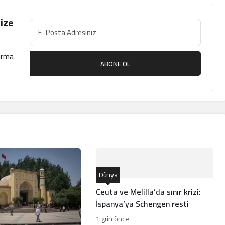
ize
çırma
ABONE OL
Dünya
Ceuta ve Melilla’da sınır krizi:
İspanya’ya Schengen resti
1 gün önce