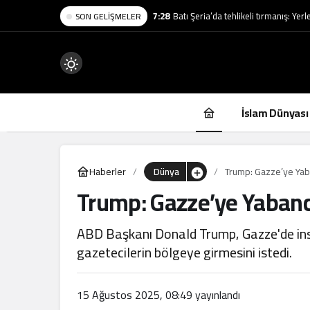
7:28
Batı Şeria’da tehlikeli tırmanış: Yer
SON GELIŞMELER
Mod
değiştir
İslam Dünyası
Haberler
Dünya
Trump: Gazze’ye Yaba
Trump: Gazze’ye Yabancı
.
ABD Başkanı Donald Trump, Gazze'de ins
gazetecilerin bölgeye girmesini istedi.
15 Ağustos 2025, 08:49
yayınlandı