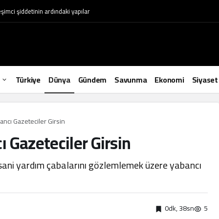
leşimci şiddetinin ardındaki yapılar
Türkiye
Dünya
Gündem
Savunma
Ekonomi
Siyaset
ncı Gazeteciler Girsin
 Gazeteciler Girsin
ani yardım çabalarını gözlemlemek üzere yabancı
0dk, 38sn
5