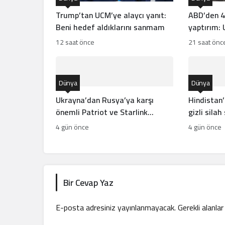
Trump’tan UCM’ye alaycı yanıt:
ABD’den 4
Beni hedef aldıklarını sanmam
yaptırım:
kriz çıkard
12 saat önce
21 saat önc
Dünya
Dünya
Ukrayna’dan Rusya’ya karşı
Hindistan’
önemli Patriot ve Starlink
gizli silah
hamlesi!
4 gün önce
4 gün önce
Bir Cevap Yaz
E-posta adresiniz yayınlanmayacak.
Gerekli alanla