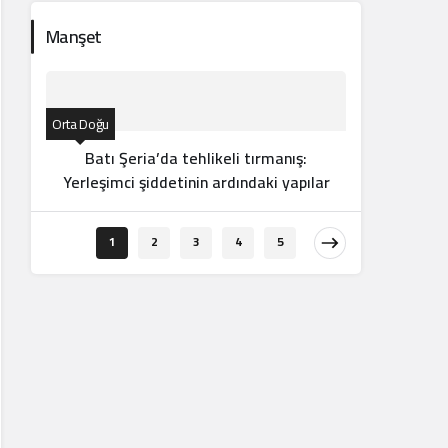
Manşet
Orta Doğu
Batı Şeria’da tehlikeli tırmanış:
Yerleşimci şiddetinin ardındaki yapılar
Orta Doğu
1
2
3
4
5
İsrail
il