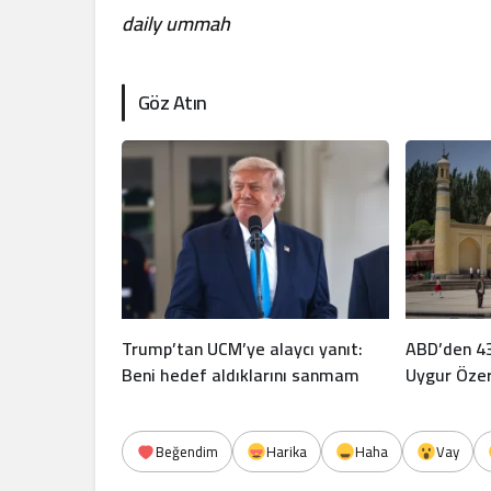
daily ummah
Göz Atın
Trump’tan UCM’ye alaycı yanıt:
ABD’den 43
Beni hedef aldıklarını sanmam
Uygur Özerk
Beğendim
Harika
Haha
Vay