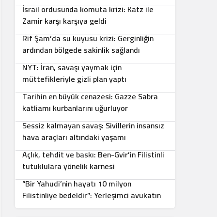
İsrail ordusunda komuta krizi: Katz ile
5
Zamir karşı karşıya geldi
Rif Şam’da su kuyusu krizi: Gerginliğin
6
ardından bölgede sakinlik sağlandı
NYT: İran, savaşı yaymak için
7
müttefikleriyle gizli plan yaptı
Tarihin en büyük cenazesi: Gazze Sabra
8
katliamı kurbanlarını uğurluyor
Sessiz kalmayan savaş: Sivillerin insansız
9
hava araçları altındaki yaşamı
Açlık, tehdit ve baskı: Ben-Gvir’in Filistinli
10
tutuklulara yönelik karnesi
“Bir Yahudi’nin hayatı 10 milyon
Filistinliye bedeldir”: Yerleşimci avukatın
sözleri infial yarattı