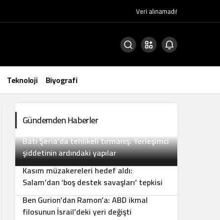
Veri alınamadı!
Teknoloji
Biyografi
Gündemden Haberler
Batı Şeria’da tehlikeli tırmanış: Yerleşimci
2
şiddetinin ardındaki yapılar
Kasım müzakereleri hedef aldı:
3
Salam’dan ‘boş destek savaşları’ tepkisi
Ben Gurion’dan Ramon’a: ABD ikmal
4
filosunun İsrail’deki yeri değişti