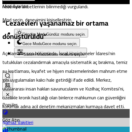
Mod Ayarları
nedeniyle akıbetlerinin bilinmediği vurgulandı.
Mod seçin, deneyimini kişiselleştirin.
“Cezaevleri yaşanamaz bir ortama
dönüştürüldü”
Gündüz Modu
Gündüz modunu seçin.
Gece Modu
Gece modunu seçin.
Açıklamanın son bölümünde, İsrail Hapishaneler İdaresi’nin
Sistem Modu
Sistem modunu seçin.
tutukluları cezalandırmak amacıyla sistematik aç bırakma, temiz
su kısıtlaması, kıyafet ve hijyen malzemelerinden mahrum etme
gibi uygulamaları kalıcı hale getirdiği ifade edildi. Merkez,
uluslararası insan hakları savunucularını ve Kızılhaç Komitesi’ni,
özellikle kronik hastalığı olan binlerce mahkumun can güvenliğini
Popüler
korumak adına acil denetim mekanizmaları kurmaya davet etti.
Göz Atın
Namaz Vakitleri