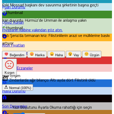
Eski Mossad başkanı dev savunma şirketinin başına geçti
Puan Durumu
İran duyurdu: Hürmüz’de Umman ile anlaşma yakın
Döviz Kurları
Piyasanın kalbine yakından göz atın.
Batı Şeria’da tırmanan kriz: Filistinlilerin arazi ve mülklerine baskı
artıyor
Altın Fiyatları
Emtia'larda son durum!
Beğendim
Harika
Haha
Vay
Üzgün
Nöbetçi Eczaneler
Kızgın
Hızlı Erişim
Zindanlarda ağır bilanço: Altı ayda dört Filistinli öldü
Normal (100%)
Hava Durumu
Son Depremler
Yazı Boyutunu Ayarla
Okuma rahatlığı için seçin