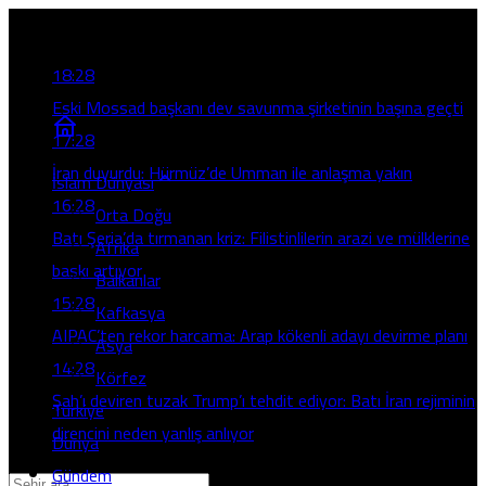
Son Gelişmeler
18:28
Eski Mossad başkanı dev savunma şirketinin başına geçti
17:28
İran duyurdu: Hürmüz’de Umman ile anlaşma yakın
İslam Dünyası
16:28
Orta Doğu
Batı Şeria’da tırmanan kriz: Filistinlilerin arazi ve mülklerine
Afrika
baskı artıyor
Balkanlar
15:28
Kafkasya
AIPAC’ten rekor harcama: Arap kökenli adayı devirme planı
Asya
14:28
Körfez
Şah’ı deviren tuzak Trump’ı tehdit ediyor: Batı İran rejiminin
Türkiye
direncini neden yanlış anlıyor
Dünya
Gündem