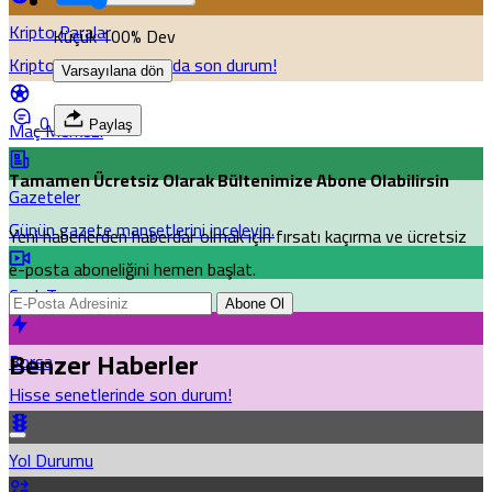
Kripto Paralar
Küçük
100%
Dev
Kripto para piyasalarında son durum!
Varsayılana dön
0
Maç Merkezi
Paylaş
Tamamen Ücretsiz Olarak Bültenimize Abone Olabilirsin
Gazeteler
Günün gazete manşetlerini inceleyin.
Yeni haberlerden haberdar olmak için fırsatı kaçırma ve ücretsiz
e-posta aboneliğini hemen başlat.
Canlı Tv
Abone Ol
Benzer Haberler
Borsa
Hisse senetlerinde son durum!
Yol Durumu