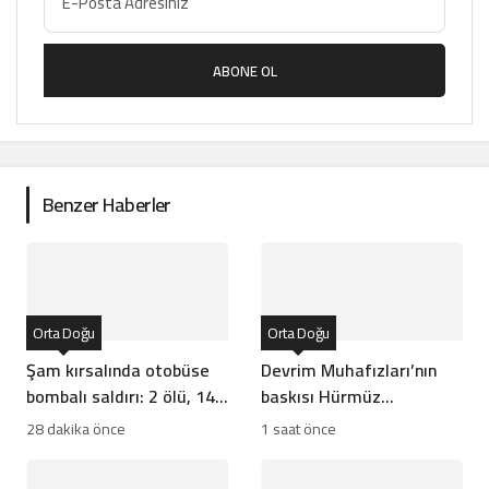
ABONE OL
Benzer Haberler
Orta Doğu
Orta Doğu
Şam kırsalında otobüse
Devrim Muhafızları’nın
bombalı saldırı: 2 ölü, 14
baskısı Hürmüz
yaralı
Anlaşması’nı kilitledi
28 dakika önce
1 saat önce