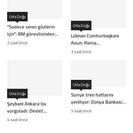
Orta Doğu
Orta Doğu
“Sadece senin gözlerin
için”: BM görevlisinden
Lübnan Cumhurbaşkanı
İsrail’e gizli belge
Aoun: Roma
2 saat önce
sızıntısı!
görüşmelerinde ilerleme
3 saat önce
kaydettik!
Orta Doğu
Orta Doğu
Suriye tren hatlarını
yeniliyor: Dünya Bankası
Şeybani Ankara’da
ile kritik zirve!
vurguladı: Devlet
5 saat önce
otoritesi dışındaki
4 saat önce
silahlar sonlandırılacak