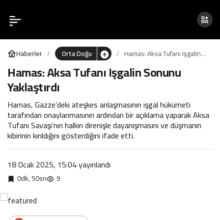
Hamas: Aksa Tufanı Işgalin
0
Sonunu Yaklaştırdı
Haberler
Orta Doğu
Hamas: Aksa Tufanı Işgalin
Sonunu Yaklaştırdı
Hamas: Aksa Tufanı Işgalin Sonunu
Yaklaştırdı
Hamas, Gazze’deki ateşkes anlaşmasının işgal hükümeti
tarafından onaylanmasının ardından bir açıklama yaparak Aksa
Tufanı Savaşı’nın halkın direnişle dayanışmasını ve düşmanın
kibirinin kırıldığını gösterdiğini ifade etti.
18 Ocak 2025, 15:04
yayınlandı
0dk, 50sn
9