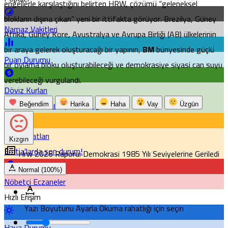
engellerle karşılaştığını belirten HRW, çözümü “geleneksel
blokların dışına çıkan” yeni bir ittifakta görüyor. Brezilya, Güney
Namaz Vakitleri
Afrika, Güney Kore, Avustralya ve Avrupa Birliği (AB) ülkelerinin
bir araya gelerek oluşturacağı bir yapının,
BM
bünyesinde güçlü
Puan Durumu
bir oylama bloku oluşturabileceği ve demokrasiye siyasi can suyu
verebileceği vurgulandı.
Döviz Kurları
Piyasanın kalbine yakından göz atın.
Beğendim
Harika
Haha
Vay
Üzgün
Altın Fiyatları
Kızgın
Emtia'larda son durum!
Hrw 2026 Raporu: Demokrasi 1985 Yılı Seviyelerine Geriledi
Normal (100%)
Nöbetçi Eczaneler
Hızlı Erişim
Yazı Boyutunu Ayarla
Okuma rahatlığı için seçin
Hava Durumu