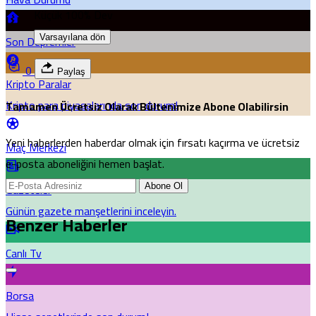
Küçük
100%
Dev
Son Depremler
Varsayılana dön
0
Paylaş
Kripto Paralar
Kripto para piyasalarında son durum!
Tamamen Ücretsiz Olarak Bültenimize Abone Olabilirsin
Yeni haberlerden haberdar olmak için fırsatı kaçırma ve ücretsiz
Maç Merkezi
e-posta aboneliğini hemen başlat.
Gazeteler
Abone Ol
Günün gazete manşetlerini inceleyin.
Benzer Haberler
Canlı Tv
Borsa