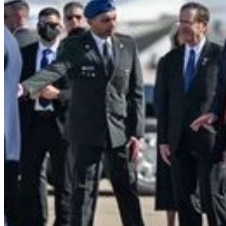
Batman
Şırnak
Bartın
Ardahan
Iğdır
Yalova
Karabük
Kilis
Osmaniye
Düzce
Lefkoşa
Gazimağusa
Girne
Güzelyurt
İskele