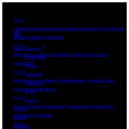
Son Gelişmeler
14:11
Hollanda’da polisin şiddeti, Almanya’da evlat acısı: Filistinli
babanın adalet mücadelesi
13:14
İslam Dünyası
BM raporu açıkladı: Suriyelilerin geri dönüşü neden
Orta Doğu
yavaşladı?
Afrika
12:28
Balkanlar
İsrail kontrol noktaları “doğumhaneye” dönüştü: Batı
Kafkasya
Şeria’da insanlık dramı
Asya
11:37
Körfez
Gazze’de imar yerine kışla: Trump’ın Barış Konseyi ilk
Türkiye
sözleşmeyi imzaladı
Dünya
10:47
Gündem