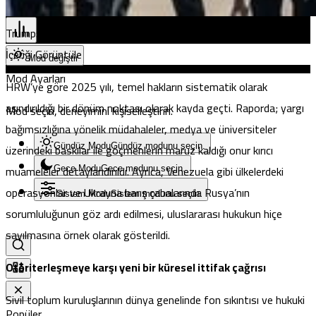
Pristina
Trump: Herzog Netanyahu’yu affetmeli yoksa onu rezil ederim
İçeriği Görüntüle
Mod değiştir
Mod Ayarları
HRW’ye göre 2025 yılı, temel hakların sistematik olarak
aşındırıldığı bir dönüm noktası olarak kayda geçti. Raporda; yargı
Mod seçin, deneyimini kişiselleştirin.
bağımsızlığına yönelik müdahaleler, medya ve üniversiteler
üzerindeki baskılar ile göçmenlerin maruz kaldığı onur kırıcı
Gündüz Modu
Gündüz modunu seçin.
muameleler detaylandırıldı. Ayrıca, Venezuela gibi ülkelerdeki
Gece Modu
Gece modunu seçin.
operasyonlar ve Ukrayna barış çabalarında Rusya’nın
Sistem Modu
Sistem modunu seçin.
sorumluluğunun göz ardı edilmesi, uluslararası hukukun hiçe
sayılmasına örnek olarak gösterildi.
Otoriterleşmeye karşı yeni bir küresel ittifak çağrısı
Sivil toplum kuruluşlarının dünya genelinde fon sıkıntısı ve hukuki
Popüler