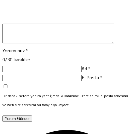
Yorumunuz
*
0
/30 karakter
Ad
*
E-Posta
*
Bir dahaki sefere yorum yaptığımda kullanılmak üzere adımı, e-posta adresimi
ve web site adresimi bu tarayıcıya kaydet.
Yorum Gönder