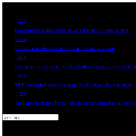
Son Gelişmeler
18:28
Eski Mossad başkanı dev savunma şirketinin başına geçti
17:28
İran duyurdu: Hürmüz’de Umman ile anlaşma yakın
16:28
Batı Şeria’da tırmanan kriz: Filistinlilerin arazi ve mülklerine b
15:28
AIPAC’ten rekor harcama: Arap kökenli adayı devirme planı
14:28
Şah’ı deviren tuzak Trump’ı tehdit ediyor: Batı İran rejiminin d
Adana
Adıyaman