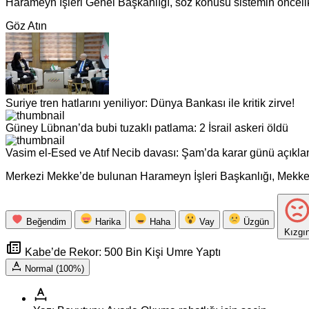
Harameyn İşleri Genel Başkanlığı, söz konusu sistemin öncelik
Göz Atın
Suriye tren hatlarını yeniliyor: Dünya Bankası ile kritik zirve!
Güney Lübnan’da bubi tuzaklı patlama: 2 İsrail askeri öldü
Vasim el-Esed ve Atıf Necib davası: Şam’da karar günü açıkla
Merkezi Mekke’de bulunan Harameyn İşleri Başkanlığı, Mekke v
Beğendim
Harika
Haha
Vay
Üzgün
Kızgı
Kabe’de Rekor: 500 Bin Kişi Umre Yaptı
Normal (100%)