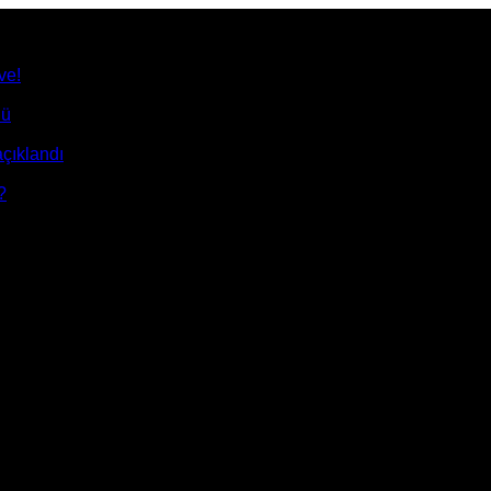
ve!
dü
çıklandı
?