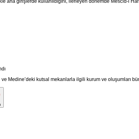
le ana girişlerde kullanıldığını, ilerleyen dönemde Mescid-i Ha
ndı
e Medine’deki kutsal mekanlarla ilgili kurum ve oluşumları bün
n