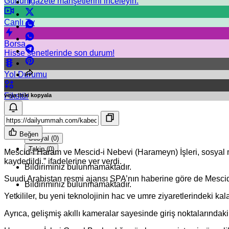
Günün gazete manşetlerini inceleyin.
Canlı Tv
Borsa
Hisse senetlerinde son durum!
Yol Durumu
Fikstür
veya linki kopyala
Bildirimler
Beğen
Sosyal (0)
Takip (0)
Mescid-i Haram ve Mescid-i Nebevi (Harameyn) İşleri, sosyal m
kaydedildi.” ifadelerine yer verdi.
Bildiriminiz bulunmamaktadır.
Suudi Arabistan resmi ajansı SPA’nın haberine göre de Mescid-i
Bildiriminiz bulunmamaktadır.
Yetkililer, bu yeni teknolojinin hac ve umre ziyaretlerindeki ka
Ayrıca, gelişmiş akıllı kameralar sayesinde giriş noktalarındaki 