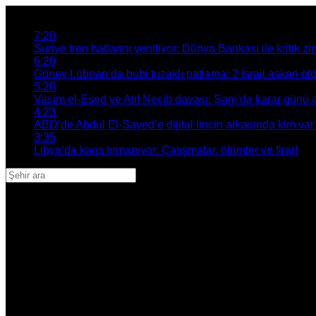
Son Gelişmeler
7:20
Suriye tren hatlarını yeniliyor: Dünya Bankası ile kritik zir
6:20
Güney Lübnan’da bubi tuzaklı patlama: 2 İsrail askeri öl
5:20
Vasim el-Esed ve Atıf Necib davası: Şam’da karar günü a
4:23
ABD’de Abdul El-Sayed’e dijital lincin arkasında kim var
3:35
Libya’da kaos tırmanıyor: Çatışmalar, ölümler ve firar!
Adana
Adıyaman
Afyonkarahisar
Ağrı
Amasya
Ankara
Antalya
Artvin
Aydın
Balıkesir
Bilecik