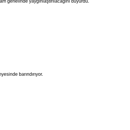
ram genelinde yaygınlaştırılacağını duyurdu.
yesinde barındırıyor.