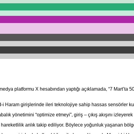
edya platformu X hesabından yaptığı açıklamada, “7 Mart’ta 500 
 Haram girişlerinde ileri teknolojiye sahip hassas sensörler kul
labalık yönetimini “optimize etmeyi”, giriş – çıkış akışını izley
hareketlilik anlık takip ediliyor. Böylece yoğunluk yaşanan bölgel