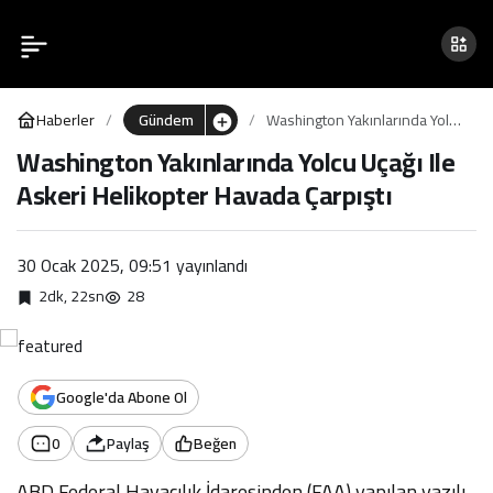
Washington Yakınlarında
0
Yolcu Uçağı Ile Askeri
Haberler
Gündem
Washington Yakınlarında Yolcu
Helikopter Havada Çarpıştı
Uçağı Ile Askeri Helikopter
Washington Yakınlarında Yolcu Uçağı Ile
Havada Çarpıştı
Askeri Helikopter Havada Çarpıştı
30 Ocak 2025, 09:51
yayınlandı
2dk, 22sn
28
Google'da Abone Ol
0
Paylaş
Beğen
ABD Federal Havacılık İdaresinden (FAA) yapılan yazılı