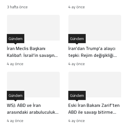
boğularak can verdi
hedef mi alıyor?
3 hafta önce
4 ay önce
Gündem
Gündem
İran Meclis Başkanı
İran’dan Trump’a alaycı
Kalibaf: İsrail’in savaşına
tepki: Rejim değişikliği
kararlı yanıt vereceğiz
ABD’de
4 ay önce
4 ay önce
Gündem
Gündem
WSJ: ABD ve İran
Eski İran Bakanı Zarif’ten
arasındaki arabuluculuk
ABD ile savaşı bitirme
çabaları çıkmaza girdi
çağrısı
4 ay önce
4 ay önce