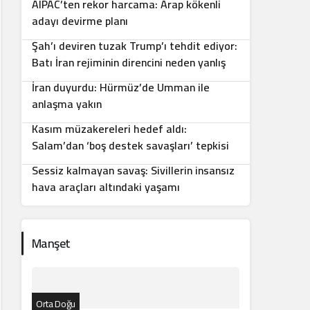
AIPAC’ten rekor harcama: Arap kökenli
7
adayı devirme planı
Şah’ı deviren tuzak Trump’ı tehdit ediyor:
8
Batı İran rejiminin direncini neden yanlış
anlıyor
İran duyurdu: Hürmüz’de Umman ile
9
anlaşma yakın
Kasım müzakereleri hedef aldı:
10
Salam’dan ‘boş destek savaşları’ tepkisi
Sessiz kalmayan savaş: Sivillerin insansız
hava araçları altındaki yaşamı
Manşet
Orta Doğu