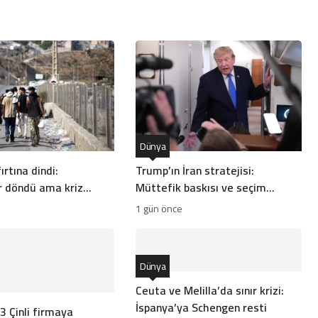
Dünya
ırtına dindi:
Trump’ın İran stratejisi:
 döndü ama kriz
Müttefik baskısı ve seçim
hesapları arasında bocalayan
1 gün önce
diplomasi
Dünya
Ceuta ve Melilla’da sınır krizi:
İspanya’ya Schengen resti
3 Çinli firmaya