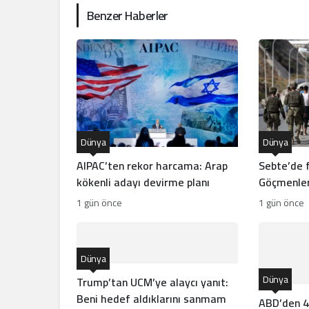
Benzer Haberler
Dünya
Dünya
AIPAC’ten rekor harcama: Arap
Sebte’de f
kökenli adayı devirme planı
Göçmenler
bitmedi
1 gün önce
1 gün önce
Dünya
Dünya
Trump’tan UCM’ye alaycı yanıt:
Beni hedef aldıklarını sanmam
ABD’den 4