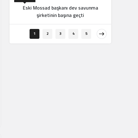
Eski Mossad başkanı dev savunma
şirketinin başına geçti
Orta Doğu
1
2
3
4
5
İran d