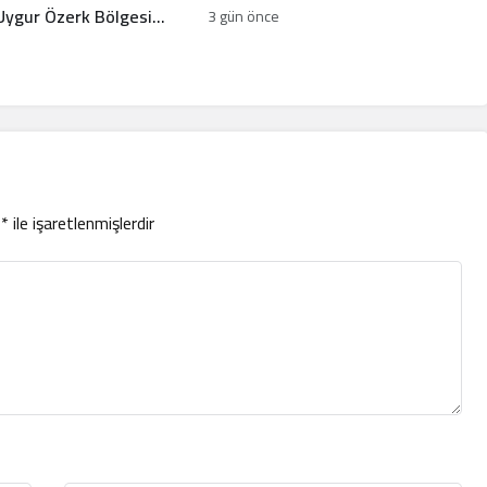
 Uygur Özerk Bölgesi
3 gün önce
ı
r
*
ile işaretlenmişlerdir