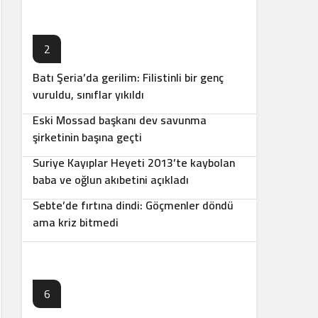
2
Batı Şeria’da gerilim: Filistinli bir genç
3
vuruldu, sınıflar yıkıldı
Eski Mossad başkanı dev savunma
4
şirketinin başına geçti
Suriye Kayıplar Heyeti 2013’te kaybolan
5
baba ve oğlun akıbetini açıkladı
Sebte’de fırtına dindi: Göçmenler döndü
ama kriz bitmedi
6