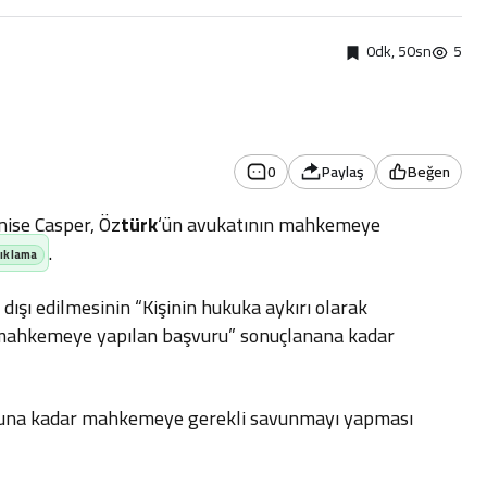
0dk, 50sn
5
0
Paylaş
Beğen
ise Casper, Öz
türk
‘ün avukatının mahkemeye
.
r dışı edilmesinin “Kişinin hukuka aykırı olarak
a mahkemeye yapılan başvuru” sonuçlanana kadar
onuna kadar mahkemeye gerekli savunmayı yapması