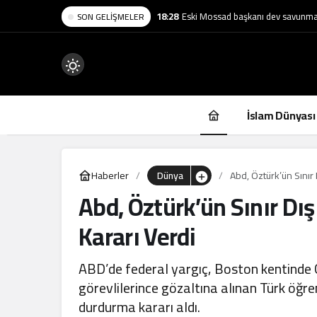
18:28
Eski Mossad başkanı dev savunma ş
SON GELIŞMELER
Mod
değiştir
İslam Dünyası
Haberler
Dünya
Abd, Öztürk’ün Sınır
Abd, Öztürk’ün Sınır Dı
.
Kararı Verdi
ABD’de federal yargıç, Boston kentinde
görevlilerince gözaltına alınan Türk öğre
durdurma kararı aldı.