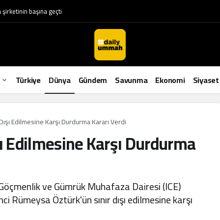
irketinin başına geçti
Türkiye
Dünya
Gündem
Savunma
Ekonomi
Siyaset
 Dışı Edilmesine Karşı Durdurma Kararı Verdi
şı Edilmesine Karşı Durdurma
 Göçmenlik ve Gümrük Muhafaza Dairesi (ICE)
nci Rümeysa Öztürk'ün sınır dışı edilmesine karşı