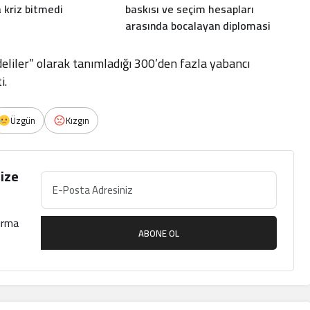
kriz bitmedi
baskısı ve seçim hesapları
arasında bocalayan diplomasi
“deliler” olarak tanımladığı 300’den fazla yabancı
i.
Üzgün
Kızgın
ize
çırma
ABONE OL