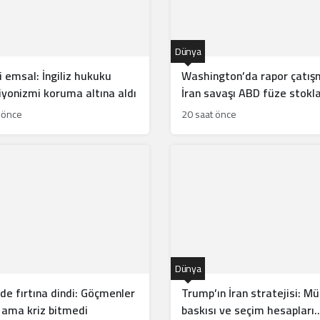
Dünya
 emsal: İngiliz hukuku
Washington’da rapor çatış
iyonizmi koruma altına aldı
İran savaşı ABD füze stokla
tüketti mi?
 önce
20 saat önce
Dünya
de fırtına dindi: Göçmenler
Trump’ın İran stratejisi: Mü
 ama kriz bitmedi
baskısı ve seçim hesapları