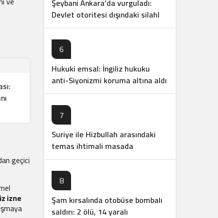
ni ve
Şeybani Ankara’da vurguladı:
Devlet otoritesi dışındaki silahlar
sonlandırılacak
6
Hukuki emsal: İngiliz hukuku
anti-Siyonizmi koruma altına aldı
sı:
nı
7
Suriye ile Hizbullah arasındaki
temas ihtimali masada
dan geçici
8
emel
iz izne
Şam kırsalında otobüse bombalı
lışmaya
saldırı: 2 ölü, 14 yaralı