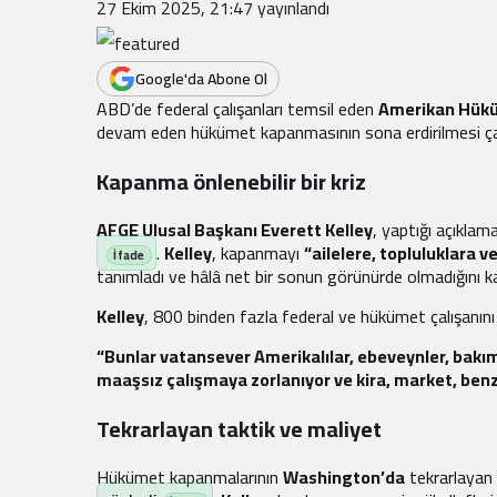
.
27 Ekim 2025, 21:47
yayınlandı
Google'da Abone Ol
ABD’de federal çalışanları temsil eden
Amerikan Hükü
devam eden hükümet kapanmasının sona erdirilmesi ça
Kapanma önlenebilir bir kriz
AFGE Ulusal Başkanı Everett Kelley
, yaptığı açıkla
.
Kelley
, kapanmayı
“ailelere, topluluklara v
tanımladı ve hâlâ net bir sonun görünürde olmadığını k
Kelley
, 800 binden fazla federal ve hükümet çalışanını
“Bunlar vatansever Amerikalılar, ebeveynler, bakım
maaşsız çalışmaya zorlanıyor ve kira, market, benzi
Tekrarlayan taktik ve maliyet
Hükümet kapanmalarının
Washington’da
tekrarlayan 