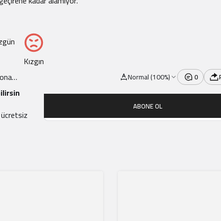
geçirene kadar alamıyor.
zgün
Kızgın
Normal (100%)
0
lirsin
ABONE OL
 ücretsiz