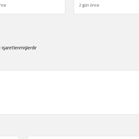
arasında bocalayan diplom
önce
2 gün önce
e işaretlenmişlerdir