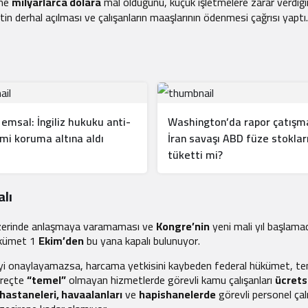
ine
milyarlarca dolara
mal olduğunu, küçük işletmelere zarar verdiği
n derhal açılması ve çalışanların maaşlarının ödenmesi çağrısı yaptı.
emsal: İngiliz hukuku anti-
Washington’da rapor çatışma
mi koruma altına aldı
İran savaşı ABD füze stokları
tüketti mi?
lı
zerinde anlaşmaya varamaması ve
Kongre’nin
yeni mali yıl başlama
ükümet 1
Ekim’den
bu yana kapalı bulunuyor.
çeyi onaylayamazsa, harcama yetkisini kaybeden federal hükümet, t
üreçte
“temel”
olmayan hizmetlerde görevli kamu çalışanları
ücrets
hastaneleri, havaalanları
ve
hapishanelerde
görevli personel ça