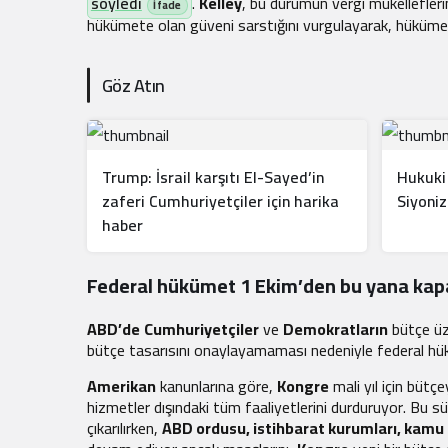
söyledi
.
Kelley
, bu durumun vergi mükellefler
hükümete olan güveni sarstığını vurgulayarak, hükümeti
Göz Atın
Trump: İsrail karşıtı El-Sayed’in
Hukuki 
zaferi Cumhuriyetçiler için harika
Siyoniz
haber
Federal hükümet 1 Ekim’den bu yana kapa
ABD’de
Cumhuriyetçiler
ve
Demokratların
bütçe ü
bütçe tasarısını onaylayamaması nedeniyle federal h
Amerikan
kanunlarına göre,
Kongre
mali yıl için büt
hizmetler dışındaki tüm faaliyetlerini durduruyor. Bu s
çıkarılırken,
ABD ordusu, istihbarat kurumları, kamu 