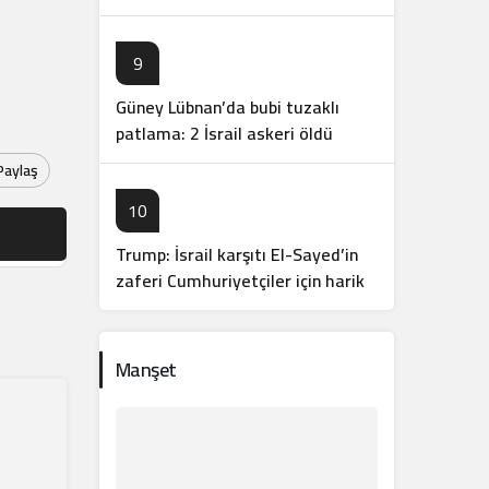
9
Güney Lübnan’da bubi tuzaklı
patlama: 2 İsrail askeri öldü
Paylaş
10
Trump: İsrail karşıtı El-Sayed’in
zaferi Cumhuriyetçiler için harika
haber
Manşet