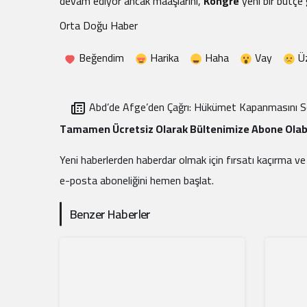
devam ediyor ancak maaşlarını,
Kongre
yeni bir bütçe 
Orta Doğu Haber
Beğendim
Harika
Haha
Vay
Ü
Abd’de Afge’den Çağrı: Hükümet Kapanmasını Sona
Erdirmenin Zamanı Geldi
Tamamen Ücretsiz Olarak Bültenimize Abone Olabi
Yeni haberlerden haberdar olmak için fırsatı kaçırma ve
e-posta aboneliğini hemen başlat.
Benzer Haberler