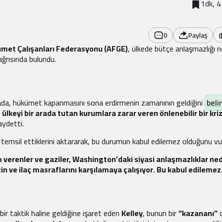
1dk, 
0
Paylaş
met Çalışanları Federasyonu (AFGE)
, ülkede bütçe anlaşmazlığı n
ğrısında bulundu.
mada, hükümet kapanmasını sona erdirmenin zamanının geldiğini
belir
e ülkeyi bir arada tutan kurumlara zarar veren önlenebilir bir kri
aydetti.
 temsil ettiklerini aktararak, bu durumun kabul edilemez olduğunu vu
 verenler ve gaziler, Washington’daki siyasi anlaşmazlıklar ne
n ve ilaç masraflarını karşılamaya çalışıyor. Bu kabul edilemez.
bir taktik haline geldiğine işaret eden
Kelley
, bunun bir
“kazananı”
o