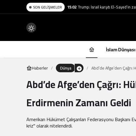
15:02
Trump: İsrail karşıtı El-Sayed’in z
SON GELIŞMELER
Mod
değiştir
İslam Dünyası
Haberler
Dünya
Abd’de Afge’den Çağrı:
Abd’de Afge’den Çağrı: 
.
Erdirmenin Zamanı Geldi
Amerikan Hükümet Çalışanları Federasyonu Başkanı Ever
kriz" olarak nitelendirdi.