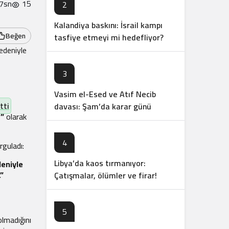
47sn
15
2
Kalandiya baskını: İsrail kampı
Beğen
tasfiye etmeyi mi hedefliyor?
edeniyle
3
Vasim el-Esed ve Atıf Necib
tti
davası: Şam’da karar günü
z”
olarak
açıklandı
4
rguladı:
Libya’da kaos tırmanıyor:
deniyle
”
Çatışmalar, ölümler ve firar!
5
lmadığını