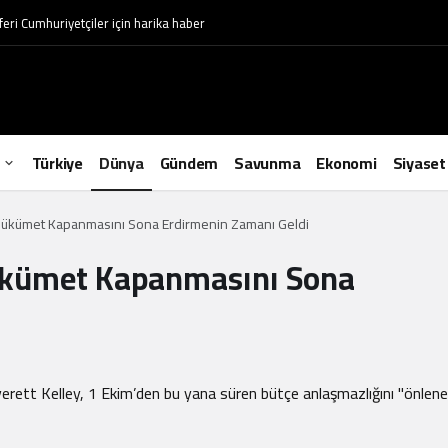
aferi Cumhuriyetçiler için harika haber
Türkiye
Dünya
Gündem
Savunma
Ekonomi
Siyaset
 Hükümet Kapanmasını Sona Erdirmenin Zamanı Geldi
Hükümet Kapanmasını Sona
ett Kelley, 1 Ekim’den bu yana süren bütçe anlaşmazlığını "önlenebi