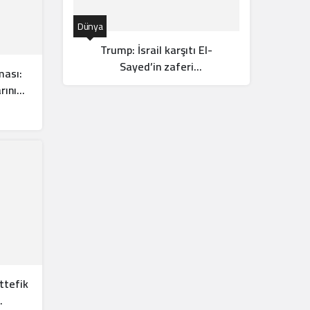
Dünya
Orta Doğ
Trump: İsrail karşıtı El-
O
Sayed’in zaferi
ması:
Cumhuriyetçiler için harika
h
rını
haber
ttefik