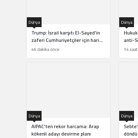
Dünya
Dünya
Trump: İsrail karşıtı El-Sayed’in
Hukuki
zaferi Cumhuriyetçiler için harika
anti-S
haber
46 dakika önce
14 saat
Dünya
Dünya
AIPAC’ten rekor harcama: Arap
Sebte’
kökenli adayı devirme planı
döndü