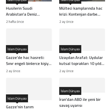
Husilerin Suudi
Mülteci kamplarında hac
Arabistan’a Deniz
krizi: Kontenjan darbe
Ambargosu ve
vurdu
2 hafta önce
2 ay önce
Seferberlik İlanı Ne
Anlama Geliyor?
İslam Dünyası
İslam Dünyası
Gazze’de hac hasreti:
Uzaydan Arafat: Uydular
Sınır engeli binlerce kişiyi
kutsal toprakları 10 yılda
vurdu
nasıl görüntüledi?
2 ay önce
2 ay önce
İslam Dünyası
İslam Dünyası
İran’dan ABD ile yeni bir
savaş uyarısı
Gazze’nin tarım