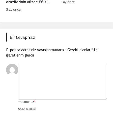
arazilerinin yüzde 86’sı
3 ay önce
tahrip oldu
3 ay önce
Bir Cevap Yaz
E-posta adresiniz yayınlanmayacak.
Gerekli alanlar
*
ile
işaretlenmişlerdir
Yorumunuz
*
0
/30 karakter