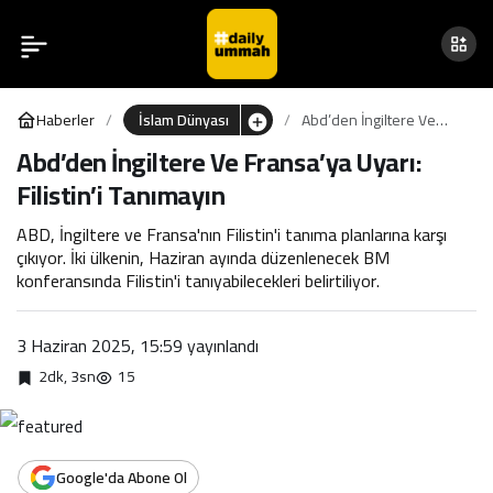
Abd’den İngiltere Ve
0
Fransa’ya Uyarı: Filistin’i
Haberler
İslam Dünyası
Abd’den İngiltere Ve
Tanımayın
Fransa’ya Uyarı: Filistin’i
Abd’den İngiltere Ve Fransa’ya Uyarı:
Tanımayın
Filistin’i Tanımayın
ABD, İngiltere ve Fransa'nın Filistin'i tanıma planlarına karşı
çıkıyor. İki ülkenin, Haziran ayında düzenlenecek BM
konferansında Filistin'i tanıyabilecekleri belirtiliyor.
3 Haziran 2025, 15:59
yayınlandı
2dk, 3sn
15
Google'da Abone Ol