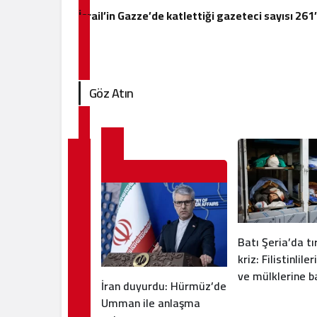
İsrail’in Gazze’de katlettiği gazeteci sayısı 261
Göz Atın
Batı Şeria’da t
kriz: Filistinlile
ve mülklerine b
İran duyurdu: Hürmüz’de
artıyor
Umman ile anlaşma