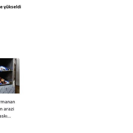
’e yükseldi
ırmanan
rin arazi
askı