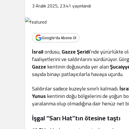
.
3 Aralık 2025, 23:41
yayınlandı
Google'da Abone Ol
İsrail
ordusu,
Gazze Şeridi
‘nde yürürlükte o
faaliyetlerini ve saldırılarını sürdürüyor. Gö
Gazze
kentinin doğusunda yer alan
Şucaiyy
sayıda binayı patlayıcılarla havaya uçurdu.
Saldırılar sadece kuzeyle sınırlı kalmadı.
İsra
Yunus
kentinin doğu bölgelerini de yoğun bom
yaralanma olup olmadığına dair henüz net bir
İşgal “Sarı Hat”tın ötesine taştı