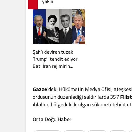
yakın
Şah’ı deviren tuzak
Trump’ı tehdit ediyor:
Batı İran rejiminin
direncini neden yanlış
anlıyor
Gazze
‘deki Hükümetin Medya Ofisi, ateşkesi
ordusunun düzenlediği saldırılarda 357
Filis
ihlaller, bölgedeki kırılgan sükuneti tehdit 
Orta Doğu Haber