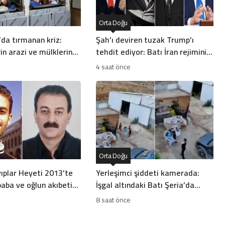
Orta Doğu
’da tırmanan kriz:
Şah’ı deviren tuzak Trump’ı
erin arazi ve mülklerine
tehdit ediyor: Batı İran rejiminin
yor
direncini neden yanlış anlıyor
4 saat önce
Orta Doğu
ıplar Heyeti 2013’te
Yerleşimci şiddeti kamerada:
aba ve oğlun akıbetini
İşgal altındaki Batı Şeria’da
çocuğa silahlı saldırı
8 saat önce