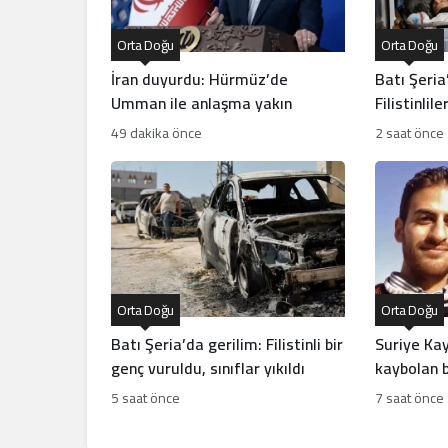
Orta Doğu
Orta Doğu
İran duyurdu: Hürmüz’de
Batı Şeria
Umman ile anlaşma yakın
Filistinlil
baskı artı
49 dakika önce
2 saat önce
Orta Doğu
Orta Doğu
Batı Şeria’da gerilim: Filistinli bir
Suriye Kay
genç vuruldu, sınıflar yıkıldı
kaybolan b
açıkladı
5 saat önce
7 saat önce