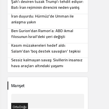
Şah’ı deviren tuzak Trump’ı tehdit ediyor:
7
Batı İran rejiminin direncini neden yanlış
anlıyor
İran duyurdu: Hürmüz’de Umman ile
8
anlaşma yakın
Ben Gurion’dan Ramon’a: ABD ikmal
9
filosunun İsrail’deki yeri değişti
Kasım müzakereleri hedef aldı:
10
Salam’dan ‘boş destek savaşları’ tepkisi
Sessiz kalmayan savaş: Sivillerin insansız
hava araçları altındaki yaşamı
Manşet
Orta Doğu