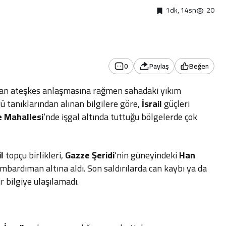
1dk, 14sn
20
0
Paylaş
Beğen
lan ateşkes anlaşmasına rağmen sahadaki yıkım
rgü tanıklarından alınan bilgilere göre,
İsrail
güçleri
e Mahallesi
‘nde işgal altında tuttuğu bölgelerde çok
il
topçu birlikleri,
Gazze Şeridi
‘nin güneyindeki
Han
bardıman altına aldı. Son saldırılarda can kaybı ya da
 bilgiye ulaşılamadı.