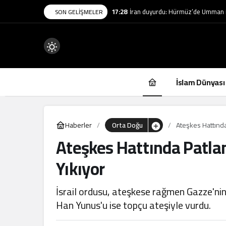
17:28
İran duyurdu: Hürmüz’de Umman i
SON GELIŞMELER
Mod
değiştir
İslam Dünyası
Haberler
Orta Doğu
Ateşkes Hattında 
Ateşkes Hattında Patlama
.
Yıkıyor
İsrail ordusu, ateşkese rağmen Gazze'nin
Han Yunus'u ise topçu ateşiyle vurdu.