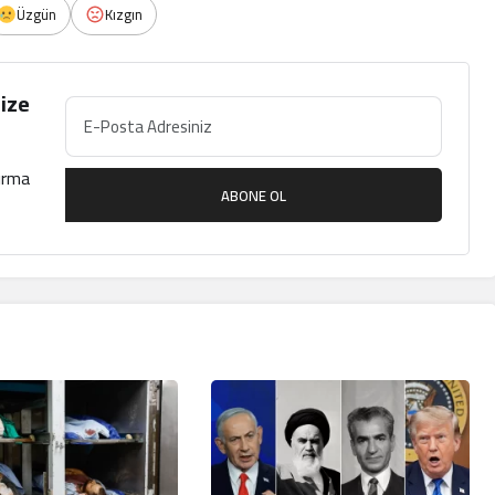
Üzgün
Kızgın
ize
çırma
ABONE OL