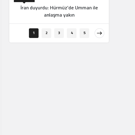
İran duyurdu: Hürmüz’de Umman ile
anlaşma yakın
Orta Doğu
1
2
3
4
5
Ba
Filistin