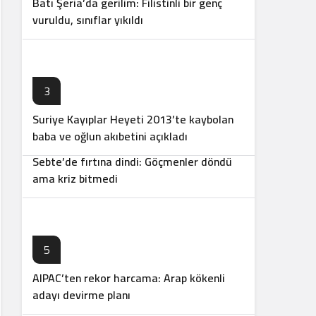
Batı Şeria’da gerilim: Filistinli bir genç
vuruldu, sınıflar yıkıldı
3
Suriye Kayıplar Heyeti 2013’te kaybolan
4
baba ve oğlun akıbetini açıkladı
Sebte’de fırtına dindi: Göçmenler döndü
ama kriz bitmedi
5
AIPAC’ten rekor harcama: Arap kökenli
6
adayı devirme planı