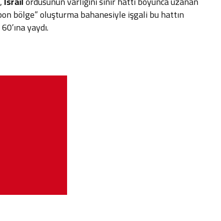
ı,
İsrail
ordusunun varlığını sınır hattı boyunca uzanan
pon bölge” oluşturma bahanesiyle işgali bu hattın
60’ına yaydı.