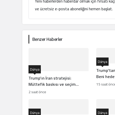
Yeni haberlerden haberdar olmak için fırsatı ka
ve ücretsiz e-posta aboneliğini hemen başlat.
Benzer Haberler
Dünya
Dünya
Trump’tan
Beni hede
Trump’ın İran stratejisi:
Müttefik baskısı ve seçim
15 saat önc
hesapları arasında bocalayan
2 saat önce
diplomasi
Dünya
Dünya