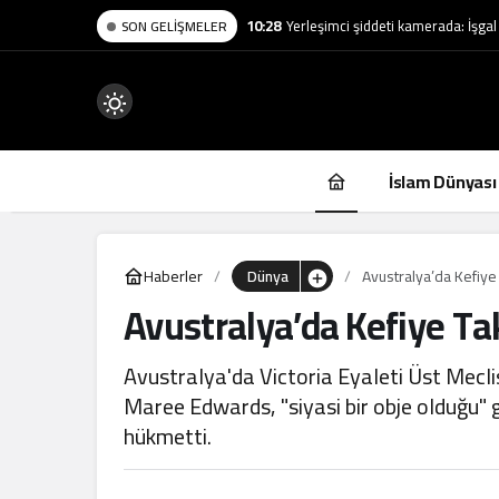
10:28
Yerleşimci şiddeti kamerada: İşgal a
SON GELIŞMELER
Mod
değiştir
İslam Dünyası
Haberler
Dünya
Avustralya’da Kefiye
Avustralya’da Kefiye T
.
Avustralya'da Victoria Eyaleti Üst Mecl
Maree Edwards, "siyasi bir obje olduğu"
hükmetti.