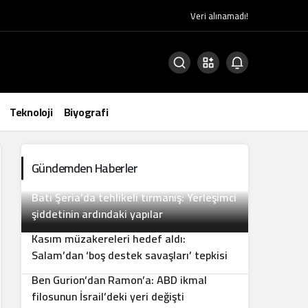
Veri alınamadı!
Teknoloji
Biyografi
Gündemden Haberler
Batı Şeria’da tehlikeli tırmanış: Yerleşimci
2
şiddetinin ardındaki yapılar
Kasım müzakereleri hedef aldı:
3
Salam’dan ‘boş destek savaşları’ tepkisi
Ben Gurion’dan Ramon’a: ABD ikmal
4
filosunun İsrail’deki yeri değişti