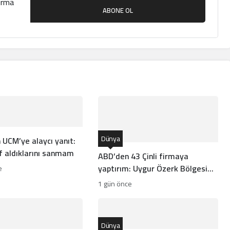
çırma
ABONE OL
Dünya
 UCM’ye alaycı yanıt:
f aldıklarını sanmam
ABD’den 43 Çinli firmaya
yaptırım: Uygur Özerk Bölgesi
e
kriz çıkardı
1 gün önce
Dünya