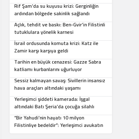
Rif Şam’da su kuyusu krizi: Gerginliğin
5
ardından bölgede sakinlik sağlandı
Açlık, tehdit ve baskı: Ben-Gvir’in Filistinli
6
tutuklulara yönelik karnesi
İsrail ordusunda komuta krizi: Katz ile
7
Zamir karşı karşıya geldi
Tarihin en büyük cenazesi: Gazze Sabra
8
katliamı kurbanlarını uğurluyor
Sessiz kalmayan savaş: Sivillerin insansız
9
hava araçları altındaki yaşamı
Yerleşimci şiddeti kamerada: İşgal
10
altındaki Batı Şeria’da çocuğa silahlı
saldırı
“Bir Yahudi’nin hayatı 10 milyon
Filistinliye bedeldir”: Yerleşimci avukatın
sözleri infial yarattı