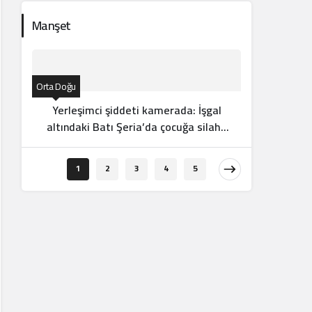
Manşet
Orta Doğu
Yerleşimci şiddeti kamerada: İşgal
altındaki Batı Şeria’da çocuğa silahlı
saldırı
Orta Doğu
1
2
3
4
5
Suriye
mil