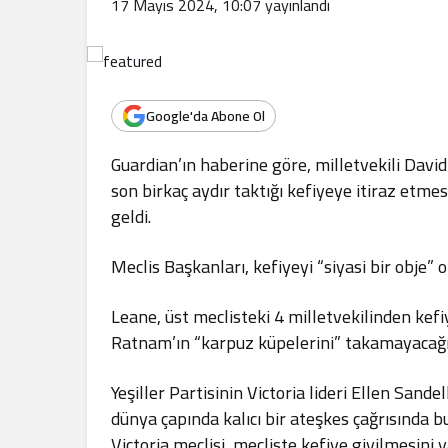
17 Mayıs 2024, 10:07
yayınlandı
.
Google'da Abone Ol
Guardian’ın haberine göre, milletvekili David 
son birkaç aydır taktığı kefiyeye itiraz et
geldi.
Meclis Başkanları, kefiyeyi “siyasi bir obje” 
Leane, üst meclisteki 4 milletvekilinden kefi
Ratnam’ın “karpuz küpelerini” takamayacağ
Yeşiller Partisinin Victoria lideri Ellen Sand
dünya çapında kalıcı bir ateşkes çağrısında b
Victoria meclisi, mecliste kefiye giyilmesini