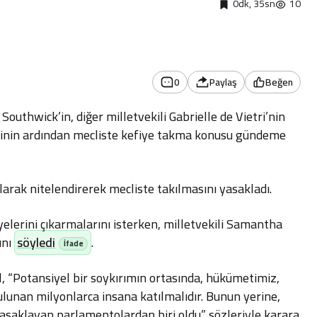
0dk, 35sn
10
0
Paylaş
Beğen
Southwick’in, diğer milletvekili Gabrielle de Vietri’nin
mesinin ardından mecliste kefiye takma konusu gündeme
olarak nitelendirerek mecliste takılmasını yasakladı.
yelerini çıkarmalarını isterken, milletvekili Samantha
ını
söyledi
.
ell, “Potansiyel bir soykırımın ortasında, hükümetimiz,
ulunan milyonlarca insana katılmalıdır. Bunun yerine,
 yasaklayan parlamentolardan biri oldu.” sözleriyle karara