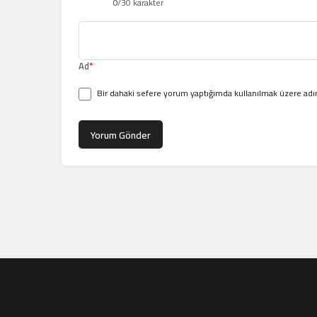
0
/30 karakter
Ad
*
Bir dahaki sefere yorum yaptığımda kullanılmak üzere adım
Yorum Gönder