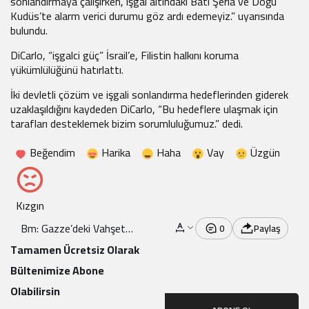
sonlandırmaya çalışırken, işgal altındaki Batı Şeria ve Doğu
Kudüs’te alarm verici durumu göz ardı edemeyiz.” uyarısında
bulundu.
DiCarlo, “işgalci güç” İsrail’e, Filistin halkını koruma
yükümlülüğünü hatırlattı.
İki devletli çözüm ve işgali sonlandırma hedeflerinden giderek
uzaklaşıldığını kaydeden DiCarlo, “Bu hedeflere ulaşmak için
tarafları desteklemek bizim sorumluluğumuz.” dedi.
Beğendim
Harika
Haha
Vay
Üzgün
Kızgın
Bm: Gazze’deki Vahşet
0
Paylaş
Sınır Tanımıyor
Tamamen Ücretsiz Olarak
Bültenimize Abone
Olabilirsin