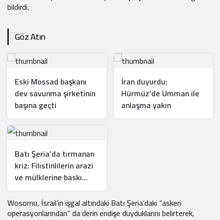
bildirdi.
Göz Atın
Eski Mossad başkanı
İran duyurdu:
dev savunma şirketinin
Hürmüz’de Umman ile
başına geçti
anlaşma yakın
Batı Şeria’da tırmanan
kriz: Filistinlilerin arazi
ve mülklerine baskı
artıyor
Wosornu, İsrail’in işgal altındaki Batı Şeria’daki “askeri
operasyonlarından” da derin endişe duyduklarını belirterek,