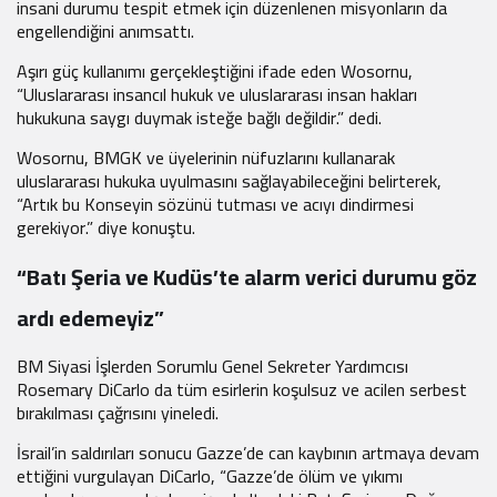
insani durumu tespit etmek için düzenlenen misyonların da
engellendiğini anımsattı.
Aşırı güç kullanımı gerçekleştiğini ifade eden Wosornu,
“Uluslararası insancıl hukuk ve uluslararası insan hakları
hukukuna saygı duymak isteğe bağlı değildir.” dedi.
Wosornu, BMGK ve üyelerinin nüfuzlarını kullanarak
uluslararası hukuka uyulmasını sağlayabileceğini belirterek,
“Artık bu Konseyin sözünü tutması ve acıyı dindirmesi
gerekiyor.” diye konuştu.
“Batı Şeria ve Kudüs’te alarm verici durumu göz
ardı edemeyiz”
BM Siyasi İşlerden Sorumlu Genel Sekreter Yardımcısı
Rosemary DiCarlo da tüm esirlerin koşulsuz ve acilen serbest
bırakılması çağrısını yineledi.
İsrail’in saldırıları sonucu Gazze’de can kaybının artmaya devam
ettiğini vurgulayan DiCarlo, “Gazze’de ölüm ve yıkımı