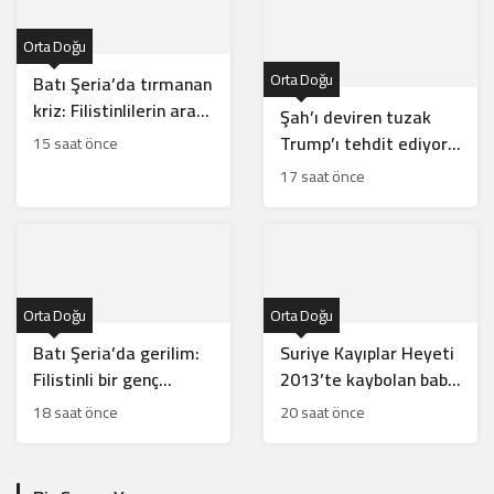
Orta Doğu
Orta Doğu
Batı Şeria’da tırmanan
kriz: Filistinlilerin arazi
Şah’ı deviren tuzak
ve mülklerine baskı
Trump’ı tehdit ediyor:
15 saat önce
artıyor
Batı İran rejiminin
17 saat önce
direncini neden yanlış
anlıyor
Orta Doğu
Orta Doğu
Batı Şeria’da gerilim:
Suriye Kayıplar Heyeti
Filistinli bir genç
2013’te kaybolan baba
vuruldu, sınıflar yıkıldı
ve oğlun akıbetini
18 saat önce
20 saat önce
açıkladı