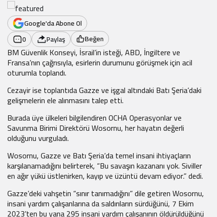
Google'da Abone Ol
Beğen
0
Paylaş
BM Güvenlik Konseyi, İsrail’in isteği, ABD, İngiltere ve
Fransa’nın çağrısıyla, esirlerin durumunu görüşmek için acil
oturumla toplandı.
Cezayir ise toplantıda Gazze ve işgal altındaki Batı Şeria’daki
gelişmelerin ele alınmasını talep etti.
Burada üye ülkeleri bilgilendiren OCHA Operasyonlar ve
Savunma Birimi Direktörü Wosornu, her hayatın değerli
olduğunu vurguladı.
Wosornu, Gazze ve Batı Şeria’da temel insani ihtiyaçların
karşılanamadığını belirterek, “Bu savaşın kazananı yok. Siviller
en ağır yükü üstlenirken, kayıp ve üzüntü devam ediyor.” dedi.
Gazze’deki vahşetin “sınır tanımadığını” dile getiren Wosornu,
insani yardım çalışanlarına da saldırıların sürdüğünü, 7 Ekim
2023’ten bu yana 295 insani yardım çalışanının öldürüldüğünü