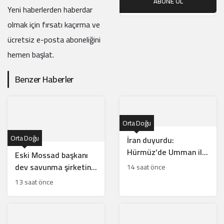
ABONE OL
Yeni haberlerden haberdar
olmak için fırsatı kaçırma ve
ücretsiz e-posta aboneliğini
hemen başlat.
Benzer Haberler
Orta Doğu
Orta Doğu
İran duyurdu:
Hürmüz’de Umman ile
Eski Mossad başkanı
anlaşma yakın
dev savunma şirketinin
14 saat önce
başına geçti
13 saat önce