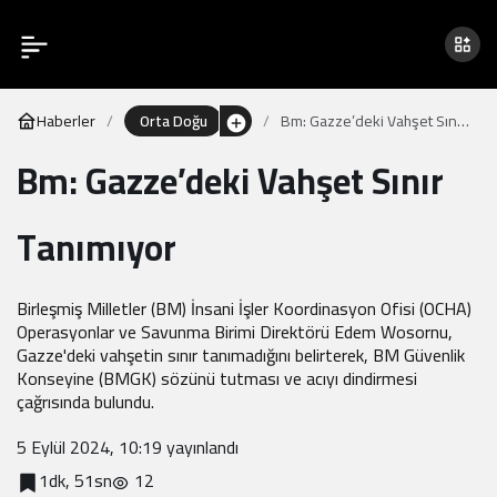
Haberler
Orta Doğu
Bm: Gazze’deki Vahşet Sınır
Tanımıyor
Bm: Gazze’deki Vahşet Sınır
Tanımıyor
Birleşmiş Milletler (BM) İnsani İşler Koordinasyon Ofisi (OCHA)
Operasyonlar ve Savunma Birimi Direktörü Edem Wosornu,
Gazze'deki vahşetin sınır tanımadığını belirterek, BM Güvenlik
Konseyine (BMGK) sözünü tutması ve acıyı dindirmesi
çağrısında bulundu.
5 Eylül 2024, 10:19
yayınlandı
1dk, 51sn
12