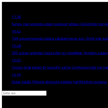
Son Gelişmeler
17:36
Suriye-Irak sınırında askeri sevkiyat iddiası: Görüntüler gerç
16:42
Türk savunmasında radara yakalanmayan güç: Kritik eşik aşıld
15:48
300 günün ardından Gazze’den acı tanıklıklar: Ateşkes sadec
15:02
Trump: İsrail karşıtı El-Sayed’in zaferi Cumhuriyetçiler için ha
14:16
Oskar ödüllü Filistinli aktivistin katiline hafifletilmiş suçlama
Adana
Adıyaman