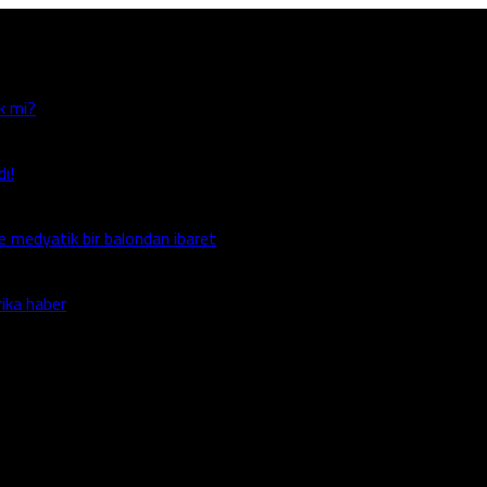
ek mi?
ı!
e medyatik bir balondan ibaret
rika haber