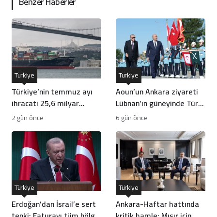
Benzer Haberler
Türkiye
Türkiye
Türkiye’nin temmuz ayı
Aoun’un Ankara ziyareti
ihracatı 25,6 milyar
Lübnan’ın güneyinde Türk
dolarla rekor kırdı
gücünün önünü açar mı?
2 gün önce
6 gün önce
Türkiye
Türkiye
Erdoğan’dan İsrail’e sert
Ankara-Haftar hattında
tepki: Faturayı tüm bölge
kritik hamle: Mısır için