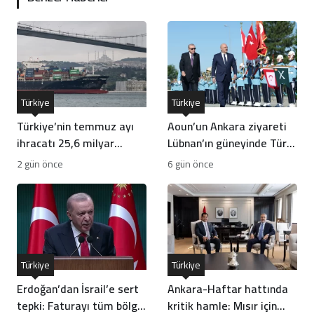
Türkiye
Türkiye
Türkiye’nin temmuz ayı
Aoun’un Ankara ziyareti
ihracatı 25,6 milyar
Lübnan’ın güneyinde Türk
dolarla rekor kırdı
gücünün önünü açar mı?
2 gün önce
6 gün önce
Türkiye
Türkiye
Erdoğan’dan İsrail’e sert
Ankara-Haftar hattında
tepki: Faturayı tüm bölge
kritik hamle: Mısır için