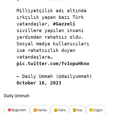
Milliyetçilik adı altında
ırkçılık yapan bazı Türk
vatandaşlar,
#Gazzeli
sivillere yapılan insani
yardımdan rahatsız oldu.
Sosyal medya kullanıcıları
ise rahatsızlık duyan
vatandaşlara…
pic.twitter.com/fvIopuHkno
— Daily Ummah (@dailyummah)
October 16, 2023
Daily Ummah
Beğendim
Harika
Haha
Vay
Üzgün