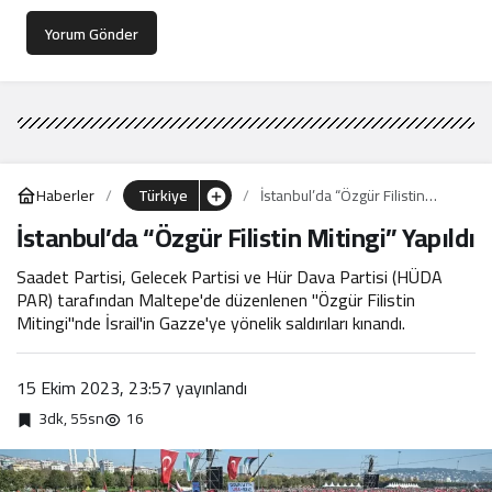
Yorum Gönder
Haberler
Türkiye
İstanbul’da “Özgür Filistin
Mitingi” Yapıldı
İstanbul’da “Özgür Filistin Mitingi” Yapıldı
Saadet Partisi, Gelecek Partisi ve Hür Dava Partisi (HÜDA
PAR) tarafından Maltepe'de düzenlenen "Özgür Filistin
Mitingi"nde İsrail'in Gazze'ye yönelik saldırıları kınandı.
15 Ekim 2023, 23:57
yayınlandı
3dk, 55sn
16