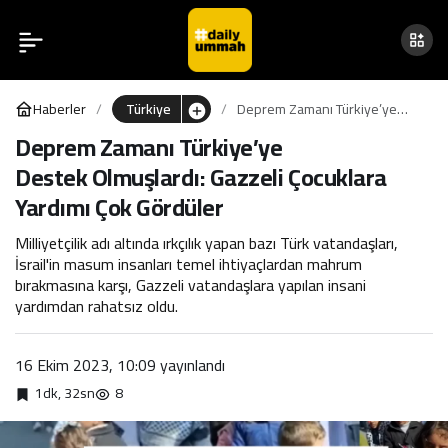
İstanbul’da “Özgür Filistin
0
Paylaş
Mitingi” Yapıldı
Haberler
Türkiye
Deprem Zamanı Türkiye’ye
Destek Olmuşlardı: Gazzeli
Deprem Zamanı Türkiye’ye
Çocuklara Yardımı Çok Gördüler
Destek Olmuşlardı: Gazzeli Çocuklara
Yardımı Çok Gördüler
Milliyetçilik adı altında ırkçılık yapan bazı Türk vatandaşları,
İsrail'in masum insanları temel ihtiyaçlardan mahrum
bırakmasına karşı, Gazzeli vatandaşlara yapılan insani
yardımdan rahatsız oldu.
16 Ekim 2023, 10:09
yayınlandı
1dk, 32sn
8