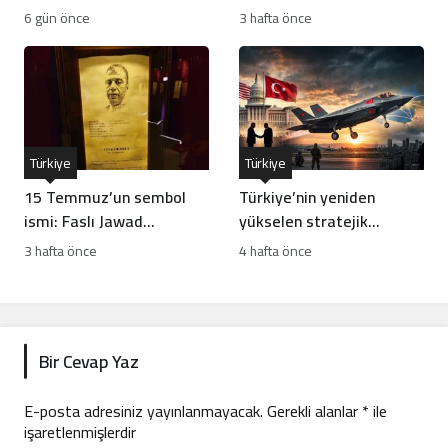
ödüyor
risk mi?
6 gün önce
3 hafta önce
Türkiye
Türkiye
15 Temmuz’un sembol
Türkiye’nin yeniden
ismi: Faslı Jawad
yükselen stratejik
Merroun’un hikayesi
hamleleri İsrail’i rahatsız
3 hafta önce
4 hafta önce
ediyor
Bir Cevap Yaz
E-posta adresiniz yayınlanmayacak.
Gerekli alanlar
*
ile
işaretlenmişlerdir