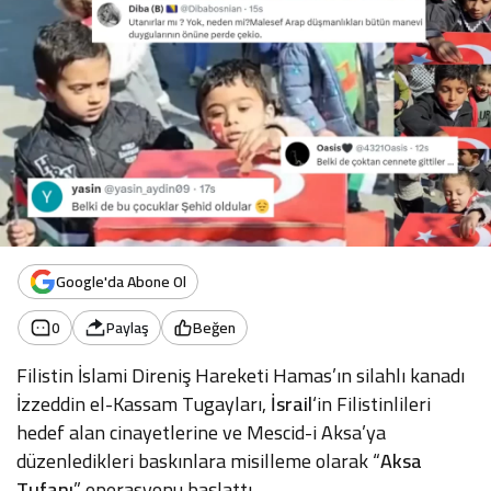
Google'da Abone Ol
0
Paylaş
Beğen
Filistin İslami Direniş Hareketi Hamas’ın silahlı kanadı
İzzeddin el-Kassam Tugayları,
İsrail
‘in Filistinlileri
hedef alan cinayetlerine ve Mescid-i Aksa’ya
düzenledikleri baskınlara misilleme olarak “
Aksa
Tufanı
” operasyonu başlattı.