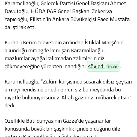
Karamollaoğlu, Gelecek Partisi Genel Başkanı Ahmet
Davutoğlu, HÜDA PAR Genel Başkanı Zekeriya
Yapıcıoğlu, Filistin’in Ankara Büyükelçisi Faed Mustafa
da iştirak etti.
Kuran-ı Kerim tilavetinin ardından İstiklal Marşı’nın
okunduğu mitingde konuşan Karamollaoğlu,
mazlumlar ayağa kalkmadan zalimlerin diz
çökmeyeceğine yürekten inandığını
söyledi
.
Karamollaoğlu, “Zulüm karşısında susarak dilsiz şeytan
olmayı kendisine ar edinenler, siz bu meydanda bu
niyetle bulunuyorsunuz. Allah gazanızı mübarek etsin.”
dedi.
Özellikle Batı dünyasının Gazze’de yaşananlar
konusunda büyük bir şaşkınlık içinde olduğunu dile
getiren Karamollaoğlu, şöyle devam etti: