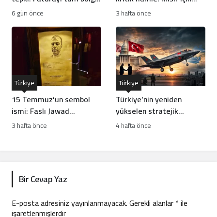
ödüyor
risk mi?
6 gün önce
3 hafta önce
Türkiye
Türkiye
15 Temmuz’un sembol
Türkiye’nin yeniden
ismi: Faslı Jawad
yükselen stratejik
Merroun’un hikayesi
hamleleri İsrail’i rahatsız
3 hafta önce
4 hafta önce
ediyor
Bir Cevap Yaz
E-posta adresiniz yayınlanmayacak.
Gerekli alanlar
*
ile
işaretlenmişlerdir