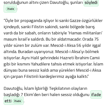
sorulduğunun altını çizen Davutoğlu, şunları
söyledi
:
“Öyle bir propaganda işliyor ki sanki Gazze özgürlükler
içindeydi, sanki Filistin sakindi, sanki bölgede barış
vardı da bir sabah, onların tabiriyle ‘Hamas militanları’
masum İsrail’e saldırdı. Bu bir aldatmacadır. Orada 75
yıldır süren bir zulüm var. Mescid-i Aksa 56 yıldır işgal
altında. Buradan uyarıyoruz. Mescid-i Aksa’yı bölmek
istiyorlar. Aynı Halil şehrindeki Hazreti İbrahim Camii
gibi bir kısmını Yahudilere tahsis etmek istiyorlar. İslam
dünyası buna sessiz kaldı ama yürekleri Mescid-i Aksa
için çarpan Filistinli kardeşlerimiz ayağa kalktı.”
Davutoğlu, İslam İşbirliği Teşkilatının olayların
başladığı 7 Ekim’den beri halen sessiz olduğunu
ifade
etti
.